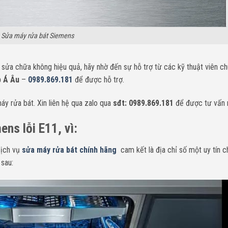
Sửa máy rửa bát Siemens
sửa chữa không hiệu quả, hãy nhờ đến sự hỗ trợ từ các kỹ thuật viên c
p Á Âu
–
0989.869.181
để được hỗ trợ.
y rửa bát. Xin liên hệ qua zalo qua
sđt: 0989.869.181
để được tư vấn 
ns lỗi E11, vì:
ịch vụ
sửa máy rửa bát chính hãng
cam kết là địa chỉ số một uy tín 
 sau: