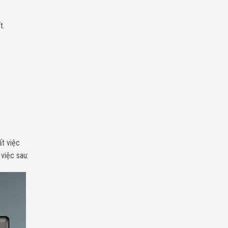
t.
ất việc
việc sau: