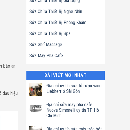
Sửa Chữa Thiết Bị Gia Dụng
Sửa Chữa Thiết Bị Nghe Nhìn
Sửa Chữa Thiết Bị Phòng Khám
Sửa Chữa Thiết Bị Spa
Sửa Ghế Massage
Sửa Máy Pha Cafe
ảm bảo an
BÀI VIẾT MỚI NHẤT
Địa chỉ uy tín sửa tủ rượu vang
Liebherr ở Sài Gòn
ó dấu hiệu
Không
có
Địa chỉ sửa máy pha cafe
bình
luận
Nuova Simonelli uy tín TP. Hồ
ở
Chí Minh
Địa
chỉ
Không
uy
có
tín
Địa chỉ uy tín sửa máy trộn bột
bình