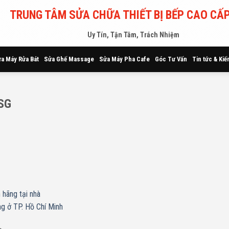
TRUNG TÂM SỬA CHỮA THIẾT BỊ BẾP CAO CẤP
Uy Tín, Tận Tâm, Trách Nhiệm
a Máy Rửa Bát
Sửa Ghế Massage
Sửa Máy Pha Cafe
Góc Tư Vấn
Tin tức & Kiế
 SG
 hãng tại nhà
ng ở TP. Hồ Chí Minh