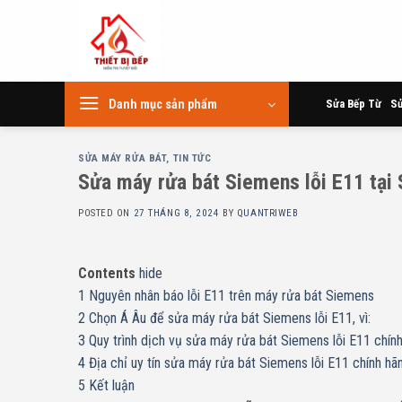
Skip
to
content
Danh mục sản phẩm
Sửa Bếp Từ
Sử
SỬA MÁY RỬA BÁT
,
TIN TỨC
Sửa máy rửa bát Siemens lỗi E11 tại
POSTED ON
27 THÁNG 8, 2024
BY
QUANTRIWEB
Contents
hide
1
Nguyên nhân báo lỗi E11 trên máy rửa bát Siemens
2
Chọn Á Âu để sửa máy rửa bát Siemens lỗi E11, vì:
3
Quy trình dịch vụ sửa máy rửa bát Siemens lỗi E11 chính
4
Địa chỉ uy tín sửa máy rửa bát Siemens lỗi E11 chính hã
5
Kết luận