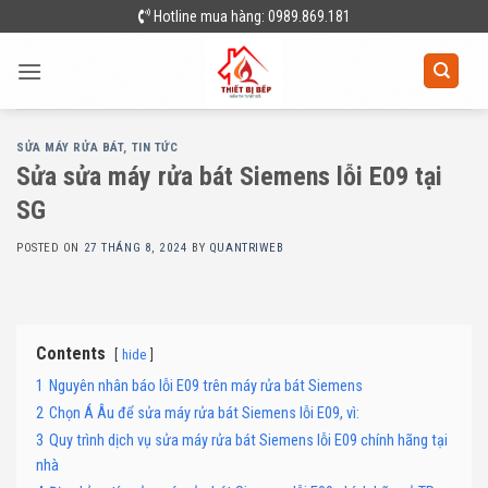
Skip
Hotline mua hàng: 0989.869.181
to
content
SỬA MÁY RỬA BÁT
,
TIN TỨC
Sửa sửa máy rửa bát Siemens lỗi E09 tại
SG
POSTED ON
27 THÁNG 8, 2024
BY
QUANTRIWEB
Contents
hide
1
Nguyên nhân báo lỗi E09 trên máy rửa bát Siemens
2
Chọn Á Âu để sửa máy rửa bát Siemens lỗi E09, vì:
3
Quy trình dịch vụ sửa máy rửa bát Siemens lỗi E09 chính hãng tại
nhà