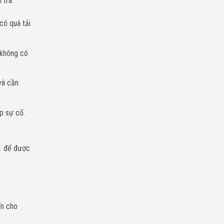
 tra:
có quá tải
 không có
và cần
p sự cố.
1
để được
ín cho