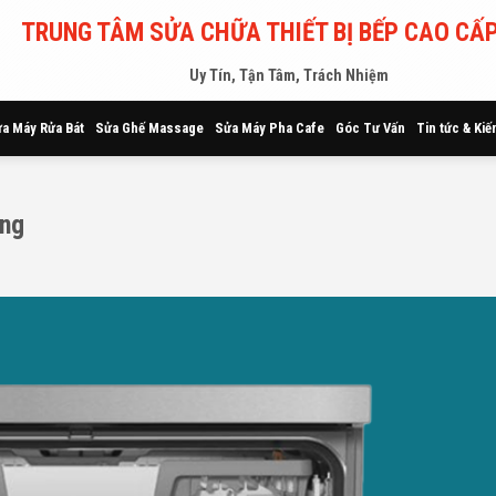
TRUNG TÂM SỬA CHỮA THIẾT BỊ BẾP CAO CẤP
Uy Tín, Tận Tâm, Trách Nhiệm
a Máy Rửa Bát
Sửa Ghế Massage
Sửa Máy Pha Cafe
Góc Tư Vấn
Tin tức & Kiế
ộng