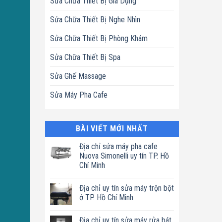
Sửa Chữa Thiết Bị Gia Dụng
Sửa Chữa Thiết Bị Nghe Nhìn
Sửa Chữa Thiết Bị Phòng Khám
Sửa Chữa Thiết Bị Spa
Sửa Ghế Massage
Sửa Máy Pha Cafe
BÀI VIẾT MỚI NHẤT
Địa chỉ sửa máy pha cafe
Nuova Simonelli uy tín TP. Hồ
Chí Minh
Không
có
Địa chỉ uy tín sửa máy trộn bột
bình
luận
ở TP. Hồ Chí Minh
ở
Địa
Không
chỉ
có
Địa chỉ uy tín sửa máy rửa bát
sửa
bình