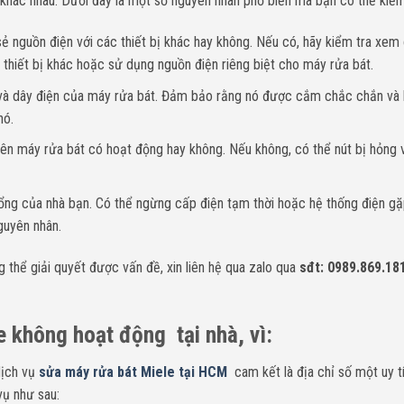
khác nhau. Dưới đây là một số nguyên nhân phổ biến mà bạn có thể kiểm
ẻ nguồn điện với các thiết bị khác hay không. Nếu có, hãy kiểm tra xem 
 thiết bị khác hoặc sử dụng nguồn điện riêng biệt cho máy rửa bát.
 và dây điện của máy rửa bát. Đảm bảo rằng nó được cắm chắc chắn và
nó.
ên máy rửa bát có hoạt động hay không. Nếu không, có thể nút bị hỏng 
tổng của nhà bạn. Có thể ngừng cấp điện tạm thời hoặc hệ thống điện gặ
guyên nhân.
thể giải quyết được vấn đề, xin liên hệ qua zalo qua
sđt: 0989.869.18
 không hoạt động tại nhà, vì:
dịch vụ
sửa máy rửa bát Miele tại HCM
cam kết là địa chỉ số một uy t
vụ như sau: