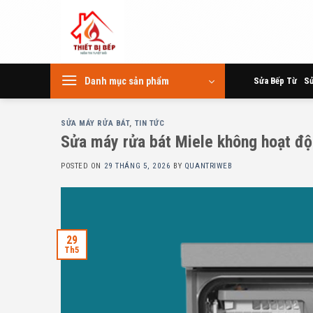
Skip
to
content
Danh mục sản phẩm
Sửa Bếp Từ
Sử
SỬA MÁY RỬA BÁT
,
TIN TỨC
Sửa máy rửa bát Miele không hoạt đ
POSTED ON
29 THÁNG 5, 2026
BY
QUANTRIWEB
29
Th5