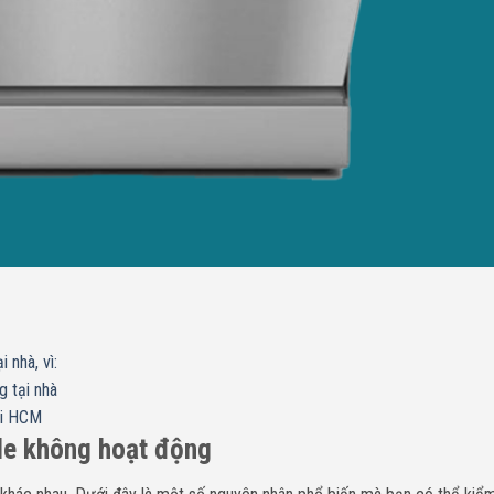
 nhà, vì:
g tại nhà
ại HCM
le không hoạt động