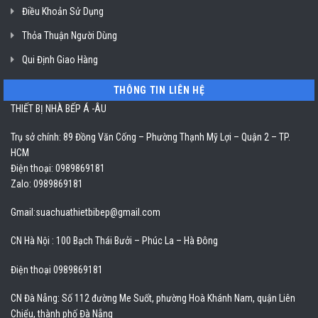
Điều Khoản Sử Dụng
Thỏa Thuận Người Dùng
Qui Định Giao Hàng
THÔNG TIN LIÊN HỆ
THIẾT BỊ NHÀ BẾP Á -ÂU
Trụ sở chính: 89 Đồng Văn Cống – Phường Thạnh Mỹ Lợi – Quận 2 – TP.
HCM
Điện thoại: 0989869181
Zalo: 0989869181
Gmail:
suachuathietbibep@gmail.com
CN Hà Nội : 100 Bạch Thái Bưởi – Phúc La – Hà Đông
Điện thoại 0989869181
CN Đà Nẵng: Số 112 đường Me Suốt, phường Hoà Khánh Nam, quận Liên
Chiểu, thành phố Đà Nẵng