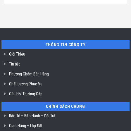
vang
bình
ở
chỉ
Liebherr
luận
TP.
sửa
ở
ở
Hồ
máy
Sài
Địa
Chí
pha
Gòn
chỉ
Minh
cafe
uy
Nuova
tín
Simonelli
sửa
uy
máy
tín
trộn
TP.
bột
Hồ
ở
THÔNG TIN CÔNG TY
Chí
TP.
Minh
Hồ
Giới Thiệu
Chí
Minh
Tin tức
Phương Châm Bán Hàng
Chất Lượng Phục Vụ
Câu Hỏi Thường Gặp
CHÍNH SÁCH CHUNG
Bảo Trì – Bảo Hành – Đổi Trả
Giao Hàng – Lắp Đặt