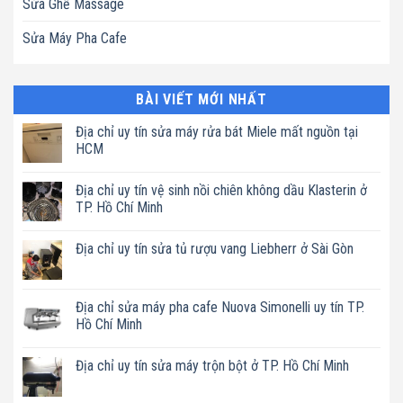
Sửa Ghế Massage
Sửa Máy Pha Cafe
BÀI VIẾT MỚI NHẤT
Địa chỉ uy tín sửa máy rửa bát Miele mất nguồn tại
HCM
Không
có
Địa chỉ uy tín vệ sinh nồi chiên không dầu Klasterin ở
bình
luận
TP. Hồ Chí Minh
ở
Địa
Không
chỉ
có
Địa chỉ uy tín sửa tủ rượu vang Liebherr ở Sài Gòn
uy
bình
tín
luận
Không
sửa
ở
có
máy
Địa
bình
rửa
chỉ
luận
Địa chỉ sửa máy pha cafe Nuova Simonelli uy tín TP.
bát
uy
ở
Miele
tín
Hồ Chí Minh
Địa
mất
vệ
chỉ
nguồn
sinh
Không
uy
tại
nồi
có
tín
Địa chỉ uy tín sửa máy trộn bột ở TP. Hồ Chí Minh
HCM
chiên
bình
sửa
không
luận
tủ
Không
dầu
ở
rượu
có
Klasterin
Địa