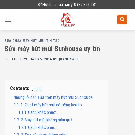
Skip
Hotline mua hàng: 0989.869.181
to
content
SỬA CHỮA MÁY HÚT MÙI
,
TIN TỨC
Sửa máy hút mùi Sunhouse uy tín
POSTED ON
29 THÁNG 5, 2026
BY
QUANTRIWEB
Contents
hide
1
Những lỗi cần sửa trên máy hút mùi Sunhouse
1.1
1. Quạt máy hút mùi có tiếng kêu to
1.1.1
Cách khắc phục:
1.2
2. Máy hút mùi không hiệu quả
1.2.1
Cách khắc phục: