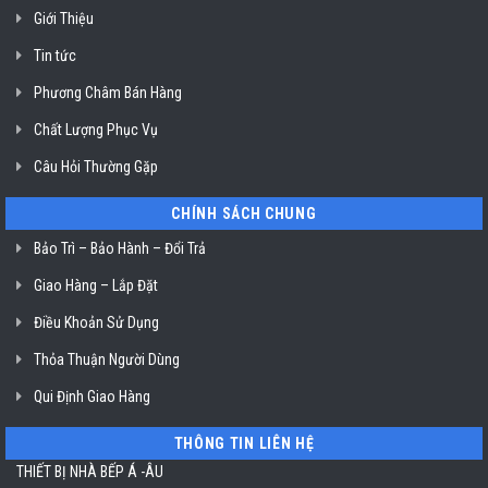
Hồ
Giới Thiệu
Chí
Minh
Tin tức
Phương Châm Bán Hàng
Chất Lượng Phục Vụ
Câu Hỏi Thường Gặp
CHÍNH SÁCH CHUNG
Bảo Trì – Bảo Hành – Đổi Trả
Giao Hàng – Lắp Đặt
Điều Khoản Sử Dụng
Thỏa Thuận Người Dùng
Qui Định Giao Hàng
THÔNG TIN LIÊN HỆ
THIẾT BỊ NHÀ BẾP Á -ÂU