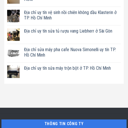
Không
có
Địa chỉ uy tín vệ sinh nồi chiên không dầu Klasterin ở
bình
luận
TP. Hồ Chí Minh
ở
Địa
Không
chỉ
có
Địa chỉ uy tín sửa tủ rượu vang Liebherr ở Sài Gòn
uy
bình
tín
luận
Không
sửa
ở
có
máy
Địa
bình
rửa
chỉ
luận
Địa chỉ sửa máy pha cafe Nuova Simonelli uy tín TP.
bát
uy
ở
Miele
tín
Hồ Chí Minh
Địa
mất
vệ
chỉ
nguồn
sinh
Không
uy
tại
nồi
có
tín
Địa chỉ uy tín sửa máy trộn bột ở TP. Hồ Chí Minh
HCM
chiên
bình
sửa
không
luận
tủ
Không
dầu
ở
rượu
có
Klasterin
Địa
vang
bình
ở
chỉ
Liebherr
luận
TP.
sửa
ở
ở
Hồ
máy
Sài
Địa
Chí
pha
Gòn
chỉ
Minh
cafe
uy
Nuova
tín
Simonelli
sửa
uy
máy
tín
trộn
TP.
bột
Hồ
ở
THÔNG TIN CÔNG TY
Chí
TP.
Minh