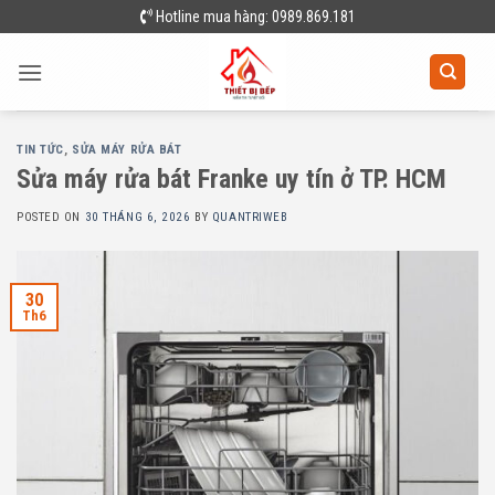
Skip
Hotline mua hàng: 0989.869.181
to
content
TIN TỨC
,
SỬA MÁY RỬA BÁT
Sửa máy rửa bát Franke uy tín ở TP. HCM
POSTED ON
30 THÁNG 6, 2026
BY
QUANTRIWEB
30
Th6