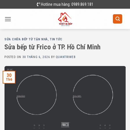
Skip
Hotline mua hàng: 0989.869.181
to
content
SỬA CHỮA BẾP TỪ TẬN NHÀ
,
TIN TỨC
Sửa bếp từ Frico ở TP. Hồ Chí Minh
POSTED ON
30 THÁNG 6, 2026
BY
QUANTRIWEB
30
Th6