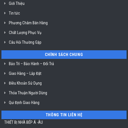
dầu
Giới Thiệu
Klasterin
ở
Tin tức
TP.
Hồ
Chí
Phương Châm Bán Hàng
Minh
Chất Lượng Phục Vụ
Câu Hỏi Thường Gặp
CHÍNH SÁCH CHUNG
Bảo Trì – Bảo Hành – Đổi Trả
Giao Hàng – Lắp Đặt
Điều Khoản Sử Dụng
Thỏa Thuận Người Dùng
Qui Định Giao Hàng
THÔNG TIN LIÊN HỆ
THIẾT BỊ NHÀ BẾP Á -ÂU