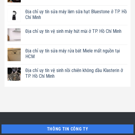
Không
có
Địa chỉ uy tín sửa máy làm sữa hạt Bluestone ở TP. Hồ
bình
luận
Chí Minh
ở
Địa
Không
chỉ
có
Địa chỉ uy tín vệ sinh máy hút mùi ở TP. Hồ Chí Minh
uy
bình
tín
luận
Không
sửa
ở
có
nồi
Địa
bình
chiên
chỉ
luận
Địa chỉ uy tín sửa máy rửa bát Miele mất nguồn tại
không
uy
ở
dầu
tín
HCM
Địa
Philips
sửa
chỉ
ở
máy
Không
uy
TP.
làm
có
tín
Địa chỉ uy tín vệ sinh nồi chiên không dầu Klasterin ở
Hồ
sữa
bình
vệ
Chí
hạt
luận
TP. Hồ Chí Minh
sinh
Minh
Bluestone
ở
máy
ở
Địa
Không
hút
TP.
chỉ
có
mùi
Hồ
uy
bình
ở
Chí
tín
luận
TP.
Minh
sửa
ở
Hồ
máy
Địa
Chí
rửa
chỉ
Minh
bát
uy
Miele
tín
mất
vệ
nguồn
sinh
tại
nồi
THÔNG TIN CÔNG TY
HCM
chiên
không