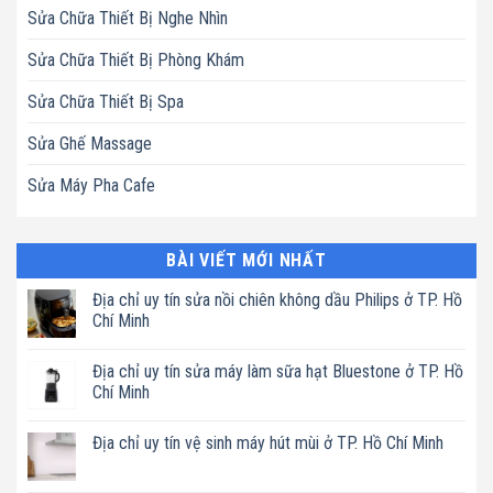
Sửa Chữa Thiết Bị Nghe Nhìn
Sửa Chữa Thiết Bị Phòng Khám
Sửa Chữa Thiết Bị Spa
Sửa Ghế Massage
Sửa Máy Pha Cafe
BÀI VIẾT MỚI NHẤT
Địa chỉ uy tín sửa nồi chiên không dầu Philips ở TP. Hồ
Chí Minh
Không
có
Địa chỉ uy tín sửa máy làm sữa hạt Bluestone ở TP. Hồ
bình
luận
Chí Minh
ở
Địa
Không
chỉ
có
Địa chỉ uy tín vệ sinh máy hút mùi ở TP. Hồ Chí Minh
uy
bình
tín
luận
Không
sửa
ở
có
nồi
Địa