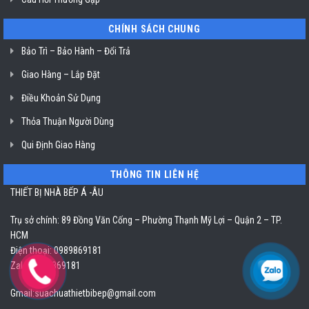
CHÍNH SÁCH CHUNG
Bảo Trì – Bảo Hành – Đổi Trả
Giao Hàng – Lắp Đặt
Điều Khoản Sử Dụng
Thỏa Thuận Người Dùng
Qui Định Giao Hàng
THÔNG TIN LIÊN HỆ
THIẾT BỊ NHÀ BẾP Á -ÂU
Trụ sở chính: 89 Đồng Văn Cống – Phường Thạnh Mỹ Lợi – Quận 2 – TP.
HCM
Điện thoại: 0989869181
Zalo: 0989869181
Gmail:
suachuathietbibep@gmail.com