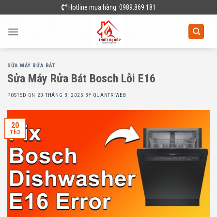
Skip
Hotline mua hàng: 0989.869.181
to
content
SỬA MÁY RỬA BÁT
Sửa Máy Rửa Bát Bosch Lỗi E16
POSTED ON
20 THÁNG 3, 2025
BY
QUANTRIWEB
20
Th3