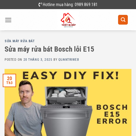
Skip
Hotline mua hàng: 0989.869.181
to
content
SỬA MÁY RỬA BÁT
Sửa máy rửa bát Bosch lỗi E15
POSTED ON
20 THÁNG 3, 2025
BY
QUANTRIWEB
20
Th3