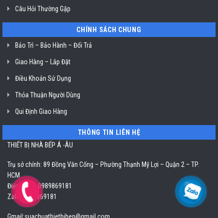
Câu Hỏi Thường Gặp
CHÍNH SÁCH CHUNG
Bảo Trì – Bảo Hành – Đổi Trả
Giao Hàng – Lắp Đặt
Điều Khoản Sử Dụng
Thỏa Thuận Người Dùng
Qui Định Giao Hàng
THÔNG TIN LIÊN HỆ
THIẾT BỊ NHÀ BẾP Á -ÂU
Trụ sở chính: 89 Đồng Văn Cống – Phường Thạnh Mỹ Lợi – Quận 2 – TP.
HCM
Điện thoại: 0989869181
Zalo: 0989869181
Gmail:
suachuathietbibep@gmail.com