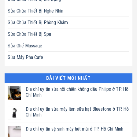
Sửa Chữa Thiết Bị Nghe Nhìn
Sửa Chữa Thiết Bị Phòng Khám
Sửa Chữa Thiết Bị Spa
Sửa Ghế Massage
Sửa Máy Pha Cafe
BÀI VIẾT MỚI NHẤT
Địa chỉ uy tín sửa nồi chiên không dầu Philips ở TP. Hồ
Chí Minh
Không
có
Địa chỉ uy tín sửa máy làm sữa hạt Bluestone ở TP. Hồ
bình
luận
Chí Minh
ở
Địa
Không
chỉ
có
Địa chỉ uy tín vệ sinh máy hút mùi ở TP. Hồ Chí Minh
uy
bình
tín
luận
Không
sửa
ở