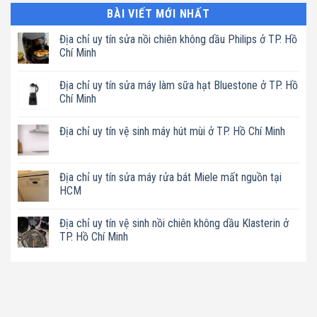
BÀI VIẾT MỚI NHẤT
Địa chỉ uy tín sửa nồi chiên không dầu Philips ở TP. Hồ
Chí Minh
Không
có
Địa chỉ uy tín sửa máy làm sữa hạt Bluestone ở TP. Hồ
bình
luận
Chí Minh
ở
Địa
Không
chỉ
có
Địa chỉ uy tín vệ sinh máy hút mùi ở TP. Hồ Chí Minh
uy
bình
tín
luận
Không
sửa
ở
có
nồi
Địa
bình
chiên
chỉ
luận
Địa chỉ uy tín sửa máy rửa bát Miele mất nguồn tại
không
uy
ở
dầu
tín
HCM
Địa
Philips
sửa
chỉ
ở
máy
Không
uy
TP.
làm
có
tín
Địa chỉ uy tín vệ sinh nồi chiên không dầu Klasterin ở
Hồ
sữa
bình
vệ
Chí
hạt
luận
TP. Hồ Chí Minh
sinh
Minh
Bluestone
ở
máy
ở
Địa
Không
hút
TP.
chỉ
có
mùi
Hồ
uy
bình
ở
Chí
tín
luận
TP.
Minh
sửa
ở
Hồ
máy
Địa
Chí
rửa
chỉ
Minh
bát
uy