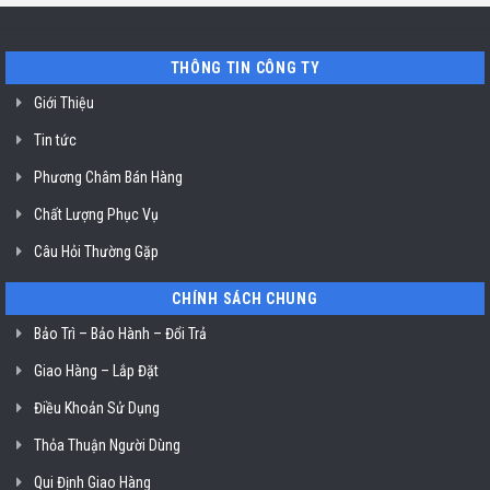
Miele
tín
mất
vệ
nguồn
sinh
tại
nồi
THÔNG TIN CÔNG TY
HCM
chiên
không
dầu
Giới Thiệu
Klasterin
ở
Tin tức
TP.
Hồ
Chí
Phương Châm Bán Hàng
Minh
Chất Lượng Phục Vụ
Câu Hỏi Thường Gặp
CHÍNH SÁCH CHUNG
Bảo Trì – Bảo Hành – Đổi Trả
Giao Hàng – Lắp Đặt
Điều Khoản Sử Dụng
Thỏa Thuận Người Dùng
Qui Định Giao Hàng