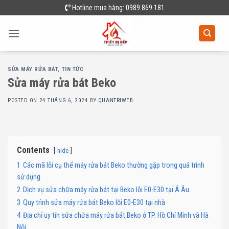
Skip
Hotline mua hàng: 0989.869.181
to
content
SỬA MÁY RỬA BÁT
,
TIN TỨC
Sửa máy rửa bát Beko
POSTED ON
24 THÁNG 6, 2024
BY
QUANTRIWEB
Contents
hide
1
Các mã lỗi cụ thể máy rửa bát Beko thường gặp trong quá trình
sử dụng
2
Dịch vụ sửa chữa máy rửa bát tại Beko lỗi E0-E30 tại Á Âu
3
Quy trình sửa máy rửa bát Beko lỗi E0-E30 tại nhà
4
Địa chỉ uy tín sửa chữa máy rửa bát Beko ở TP. Hồ Chí Minh và Hà
Nội