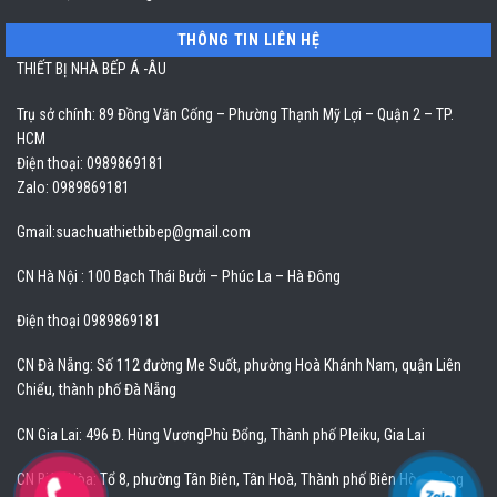
THÔNG TIN LIÊN HỆ
THIẾT BỊ NHÀ BẾP Á -ÂU
Trụ sở chính: 89 Đồng Văn Cống – Phường Thạnh Mỹ Lợi – Quận 2 – TP.
HCM
Điện thoại: 0989869181
Zalo: 0989869181
Gmail:
suachuathietbibep@gmail.com
CN Hà Nội : 100 Bạch Thái Bưởi – Phúc La – Hà Đông
Điện thoại 0989869181
CN Đà Nẵng: Số 112 đường Me Suốt, phường Hoà Khánh Nam, quận Liên
Chiểu, thành phố Đà Nẵng
CN Gia Lai: 496 Đ. Hùng VươngPhù Đổng, Thành phố Pleiku, Gia Lai
CN Biên Hòa: Tổ 8, phường Tân Biên, Tân Hoà, Thành phố Biên Hòa, Đồng