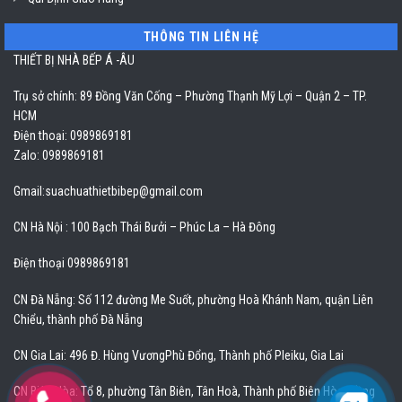
THÔNG TIN LIÊN HỆ
THIẾT BỊ NHÀ BẾP Á -ÂU
Trụ sở chính: 89 Đồng Văn Cống – Phường Thạnh Mỹ Lợi – Quận 2 – TP.
HCM
Điện thoại: 0989869181
Zalo: 0989869181
Gmail:
suachuathietbibep@gmail.com
CN Hà Nội : 100 Bạch Thái Bưởi – Phúc La – Hà Đông
Điện thoại 0989869181
CN Đà Nẵng: Số 112 đường Me Suốt, phường Hoà Khánh Nam, quận Liên
Chiểu, thành phố Đà Nẵng
CN Gia Lai: 496 Đ. Hùng VươngPhù Đổng, Thành phố Pleiku, Gia Lai
CN Biên Hòa: Tổ 8, phường Tân Biên, Tân Hoà, Thành phố Biên Hòa, Đồng