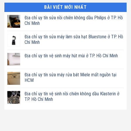
BÀI VIẾT MỚI NHẤT
Địa chỉ uy tín sửa nồi chiên không dầu Philips ở TP. Hồ
Chí Minh
Không
có
Địa chỉ uy tín sửa máy làm sữa hạt Bluestone ở TP. Hồ
bình
luận
Chí Minh
ở
Địa
Không
chỉ
có
Địa chỉ uy tín vệ sinh máy hút mùi ở TP. Hồ Chí Minh
uy
bình
tín
luận
Không
sửa
ở
có
nồi
Địa
bình
chiên
chỉ
luận
Địa chỉ uy tín sửa máy rửa bát Miele mất nguồn tại
không
uy
ở
dầu
tín
HCM
Địa
Philips
sửa
chỉ
ở
máy
Không
uy
TP.
làm
có
tín
Địa chỉ uy tín vệ sinh nồi chiên không dầu Klasterin ở
Hồ
sữa
bình
vệ
Chí
hạt
luận
TP. Hồ Chí Minh
sinh
Minh
Bluestone
ở
máy
ở
Địa
Không
hút
TP.
chỉ
có
mùi
Hồ
uy
bình
ở
Chí
tín
luận
TP.
Minh
sửa
ở
Hồ
máy
Địa
Chí
rửa
chỉ
Minh