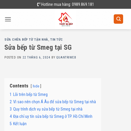
Skip
Hotline mua hàng: 0989.869.181
to
content
SỬA CHỮA BẾP TỪ TẬN NHÀ
,
TIN TỨC
Sửa bếp từ Smeg tại SG
POSTED ON
22 THÁNG 6, 2024
BY
QUANTRIWEB
Contents
hide
1
Lỗi trên bếp từ Smeg
2
Vì sao nên chọn Á Âu để sửa bếp từ Smeg tại nhà
3
Quy trình dịch vụ sửa bếp từ Smeg tại nhà
4
Địa chỉ uy tín sửa bếp từ Smeg ở TP. Hồ Chí Minh
5
Kết luận