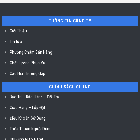
bát
uy
Miele
tín
mất
vệ
nguồn
sinh
tại
nồi
THÔNG TIN CÔNG TY
HCM
chiên
không
dầu
Giới Thiệu
Klasterin
ở
Tin tức
TP.
Hồ
Chí
Phương Châm Bán Hàng
Minh
Chất Lượng Phục Vụ
Câu Hỏi Thường Gặp
CHÍNH SÁCH CHUNG
Bảo Trì – Bảo Hành – Đổi Trả
Giao Hàng – Lắp Đặt
Điều Khoản Sử Dụng
Thỏa Thuận Người Dùng
Qui Định Giao Hàng