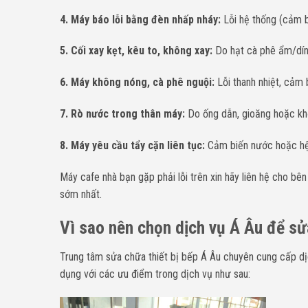
4. Máy báo lỗi bằng đèn nhấp nháy:
Lỗi hệ thống (cảm bi
5. Cối xay kẹt, kêu to, không xay:
Do hạt cà phê ẩm/dính
6. Máy không nóng, cà phê nguội:
Lỗi thanh nhiệt, cảm b
7. Rò nước trong thân máy:
Do ống dẫn, gioăng hoặc khớ
8. Máy yêu cầu tẩy cặn liên tục:
Cảm biến nước hoặc hệ 
Máy cafe nhà bạn gặp phải lỗi trên xin
h
ãy liên hệ cho bê
sớm nhất.
Vì sao nên chọn dịch vụ Á Âu để s
Trung tâm sửa chữa thiết bị bếp Á Âu chuyên cung cấp d
dụng với các ưu điểm trong dịch vụ như sau: