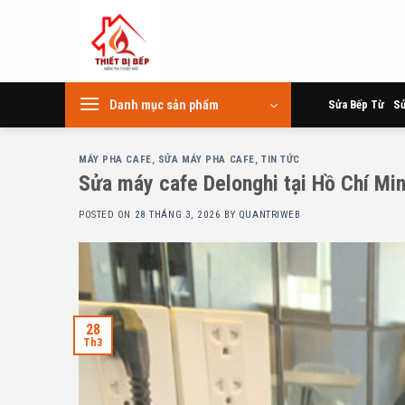
Skip
to
content
Danh mục sản phẩm
Sửa Bếp Từ
Sử
MÁY PHA CAFE
,
SỬA MÁY PHA CAFE
,
TIN TỨC
Sửa máy cafe Delonghi tại Hồ Chí Mi
POSTED ON
28 THÁNG 3, 2026
BY
QUANTRIWEB
28
Th3