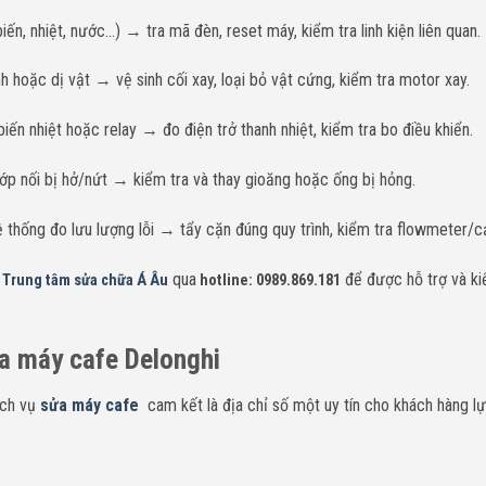
ến, nhiệt, nước…) → tra mã đèn, reset máy, kiểm tra linh kiện liên quan.
 hoặc dị vật → vệ sinh cối xay, loại bỏ vật cứng, kiểm tra motor xay.
iến nhiệt hoặc relay → đo điện trở thanh nhiệt, kiểm tra bo điều khiển.
p nối bị hở/nứt → kiểm tra và thay gioăng hoặc ống bị hỏng.
thống đo lưu lượng lỗi → tẩy cặn đúng quy trình, kiểm tra flowmeter/c
n
qua
để được hỗ trợ và ki
Trung tâm sửa chữa Á Âu
hotline: 0989.869.181
ửa máy cafe Delonghi
ịch vụ
sửa máy cafe
cam kết là địa chỉ số một uy tín cho khách hàng l