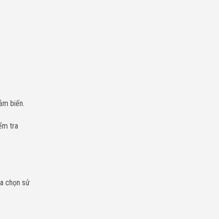
ảm biến.
ểm tra
ựa chọn sử