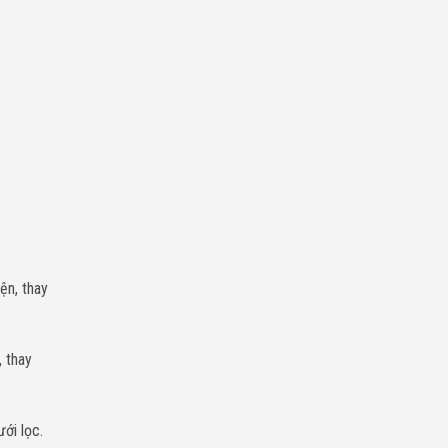
ện, thay
 thay
ới lọc.