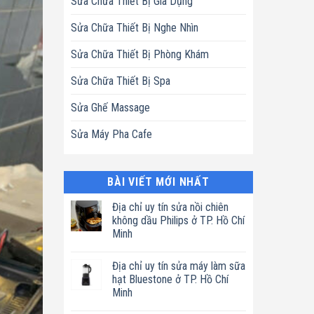
Sửa Chữa Thiết Bị Gia Dụng
Sửa Chữa Thiết Bị Nghe Nhìn
Sửa Chữa Thiết Bị Phòng Khám
Sửa Chữa Thiết Bị Spa
Sửa Ghế Massage
Sửa Máy Pha Cafe
BÀI VIẾT MỚI NHẤT
Địa chỉ uy tín sửa nồi chiên
không dầu Philips ở TP. Hồ Chí
Minh
Không
có
Địa chỉ uy tín sửa máy làm sữa
bình
luận
hạt Bluestone ở TP. Hồ Chí
ở
Minh
Địa
chỉ
Không
uy