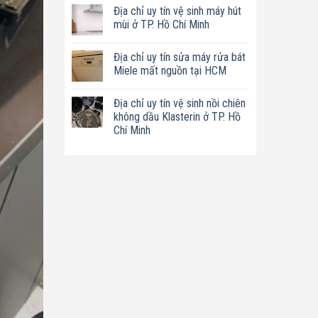
có
tín
Địa chỉ uy tín vệ sinh máy hút
bình
sửa
luận
mùi ở TP. Hồ Chí Minh
nồi
ở
chiên
Địa
Không
không
chỉ
có
dầu
Địa chỉ uy tín sửa máy rửa bát
uy
bình
Philips
tín
luận
Miele mất nguồn tại HCM
ở
sửa
ở
TP.
máy
Địa
Không
Hồ
làm
chỉ
có
Chí
Địa chỉ uy tín vệ sinh nồi chiên
sữa
uy
bình
Minh
hạt
tín
luận
không dầu Klasterin ở TP. Hồ
Bluestone
vệ
ở
Chí Minh
ở
sinh
Địa
TP.
máy
chỉ
Không
Hồ
hút
uy
có
Chí
mùi
tín
bình
Minh
ở
sửa
luận
TP.
máy
ở
Hồ
rửa
Địa
Chí
bát
chỉ
Minh
Miele
uy
mất
tín
nguồn
vệ
tại
sinh
HCM
nồi
chiên
không
dầu
Klasterin
ở
TP.
Hồ