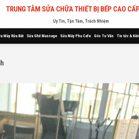
TRUNG TÂM SỬA CHỮA THIẾT BỊ BẾP CAO CẤP
Uy Tín, Tận Tâm, Trách Nhiệm
a Máy Rửa Bát
Sửa Ghế Massage
Sửa Máy Pha Cafe
Góc Tư Vấn
Tin tức & Kiế
nh