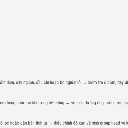
ồn điện, dây nguồn, cầu chì hoặc bo nguồn lỗi → kiểm tra ổ cắm, dây đi
m hỏng hoặc có khí trong hệ thống → vệ sinh đường ống, mồi nước lại,
ộ lọc hoặc cặn bẩn tích tụ → điều chỉnh độ xay, vệ sinh group head và lư