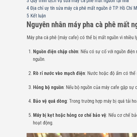
3
Quy trình dịch vụ sửa máy cà phê mất nguồn tại nhà
4
Địa chỉ uy tín sửa máy cà phê mất nguồn ở TP. Hồ Chí M
5
Kết luận
Nguyên nhân máy pha cà phê mất n
Máy pha cà phê (máy cafe) có thể bị mất nguồn vì nhiều lý
Nguồn điện chập chờn
: Nếu có sự cố với nguồn điện 
nguồn.
Rò rỉ nước vào mạch điện
: Nước hoặc độ ẩm có thể 
Hỏng bộ nguồn
: Nếu bộ nguồn của máy cafe gặp sự cố
Bảo vệ quá dòng
: Trong trường hợp máy bị quá tải h
Máy bị kẹt hoặc hỏng cơ chế bảo vệ
: Nếu cơ chế bả
hoạt động.