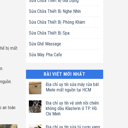
Sửa Chữa Thiết Bị Gia Dụng
Sửa Chữa Thiết Bị Nghe Nhìn
Sửa Chữa Thiết Bị Phòng Khám
Sửa Chữa Thiết Bị Spa
Sửa Ghế Massage
thể bị mất
Sửa Máy Pha Cafe
n.
BÀI VIẾT MỚI NHẤT
 nguồn.
Địa chỉ uy tín sửa máy rửa bát
Miele mất nguồn tại HCM
Không
có
Địa chỉ uy tín vệ sinh nồi chiên
bình
o an toàn
luận
không dầu Klasterin ở TP. Hồ
ở
Chí Minh
Địa
chỉ
Không
uy
có
tín
Địa chỉ uy tín sửa tủ rượu vang
bình