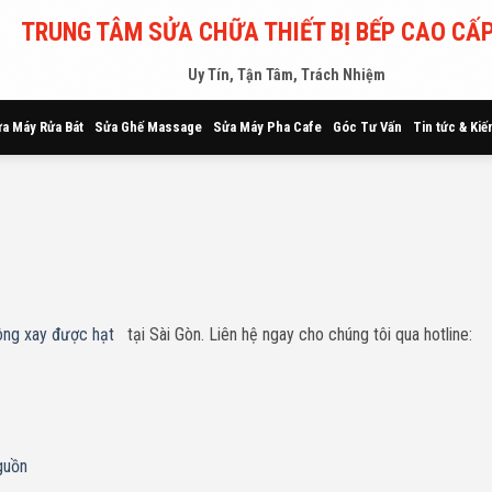
TRUNG TÂM SỬA CHỮA THIẾT BỊ BẾP CAO CẤP
Uy Tín, Tận Tâm, Trách Nhiệm
a Máy Rửa Bát
Sửa Ghế Massage
Sửa Máy Pha Cafe
Góc Tư Vấn
Tin tức & Kiế
ông xay được hạt
tại Sài Gòn. Liên hệ ngay cho chúng tôi qua hotline:
guồn