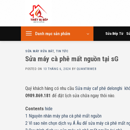
Skip
to
content
Danh mục sản phẩm
Sửa Bếp Từ
Sử
SỬA MÁY RỬA BÁT
,
TIN TỨC
Sửa máy cà phê mất nguồn tại sG
POSTED ON
13 THÁNG 6, 2024
BY
QUANTRIWEB
Quý khách hàng có nhu cầu
Sửa máy caf phê delonghi kh
0989.869.181
để đặt lịch sửa chữa ngay thôi nào.
Contents
hide
1
Nguyên nhân máy pha cà phê mất nguồn
2
Vì sao nên chọn dịch vụ Á Âu để sửa máy cà phê mất n