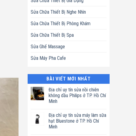
Sửa Chữa Thiết Bị Gia Dụng
Sửa Chữa Thiết Bị Nghe Nhìn
Sửa Chữa Thiết Bị Phòng Khám
Sửa Chữa Thiết Bị Spa
Sửa Ghế Massage
Sửa Máy Pha Cafe
BÀI VIẾT MỚI NHẤT
Địa chỉ uy tín sửa nồi chiên
không dầu Philips ở TP. Hồ Chí
Minh
Không
có
Địa chỉ uy tín sửa máy làm sữa
bình
luận
hạt Bluestone ở TP. Hồ Chí
ở
Minh
Địa
chỉ
Không
uy