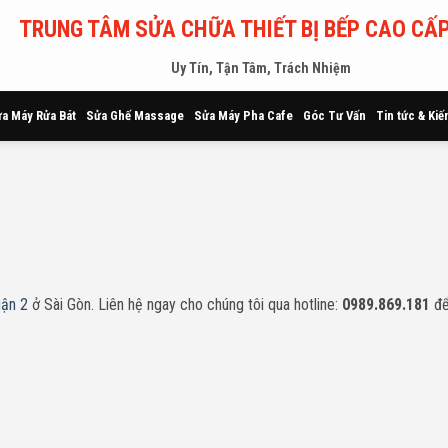
TRUNG TÂM SỬA CHỮA THIẾT BỊ BẾP CAO CẤP
Uy Tín, Tận Tâm, Trách Nhiệm
a Máy Rửa Bát
Sửa Ghế Massage
Sửa Máy Pha Cafe
Góc Tư Vấn
Tin tức & Kiế
uận 2
ở Sài Gòn. Liên hệ ngay cho chúng tôi qua hotline:
0989.869.181
để