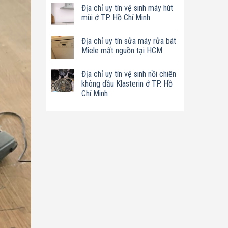
có
tín
Địa chỉ uy tín vệ sinh máy hút
bình
sửa
luận
mùi ở TP. Hồ Chí Minh
nồi
ở
chiên
Địa
Không
không
chỉ
có
dầu
Địa chỉ uy tín sửa máy rửa bát
uy
bình
Philips
tín
luận
Miele mất nguồn tại HCM
ở
sửa
ở
TP.
máy
Địa
Không
Hồ
làm
chỉ
có
Chí
Địa chỉ uy tín vệ sinh nồi chiên
sữa
uy
bình
Minh
hạt
tín
luận
không dầu Klasterin ở TP. Hồ
Bluestone
vệ
ở
Chí Minh
ở
sinh
Địa
TP.
máy
chỉ
Không
Hồ
hút
uy
có
Chí
mùi
tín
bình
Minh
ở
sửa
luận
TP.
máy
ở
Hồ
rửa
Địa
Chí
bát
chỉ
Minh
Miele
uy
mất
tín
nguồn
vệ
tại
sinh
HCM
nồi
chiên
không
dầu
Klasterin
ở
TP.
Hồ