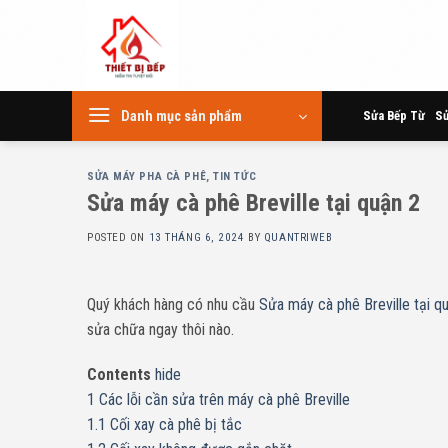
Skip
to
content
Danh mục sản phẩm
Sửa Bếp Từ
Sử
SỬA MÁY PHA CÀ PHÊ
,
TIN TỨC
Sửa máy cà phê Breville tại quận 2
POSTED ON
13 THÁNG 6, 2024
BY
QUANTRIWEB
Quý khách hàng có nhu cầu
Sửa máy cà phê Breville tại q
sửa chữa ngay thôi nào.
Contents
hide
1
Các lỗi cần sửa trên máy cà phê Breville
1.1
Cối xay cà phê bị tắc