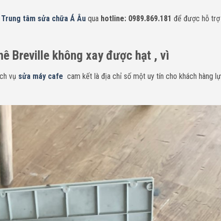
n
Trung tâm sửa chữa Á Âu
qua
hotline: 0989.869.181
để được hỗ trợ
ê Breville không xay được hạt , vì
ịch vụ
sửa máy cafe
cam kết là địa chỉ số một uy tín cho khách hàng l