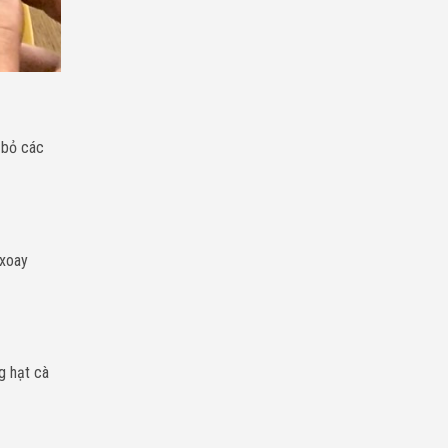
 bỏ các
 xoay
g hạt cà