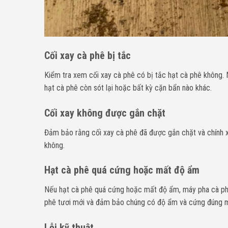
Cối xay cà phê bị tắc
Kiểm tra xem cối xay cà phê có bị tắc hạt cà phê không. 
hạt cà phê còn sót lại hoặc bất kỳ cặn bẩn nào khác.
Cối xay không được gắn chặt
Đảm bảo rằng cối xay cà phê đã được gắn chặt và chính x
không.
Hạt cà phê quá cứng hoặc mất độ ẩm
Nếu hạt cà phê quá cứng hoặc mất độ ẩm, máy pha cà phê
phê tươi mới và đảm bảo chúng có độ ẩm và cứng đúng 
Lỗi kỹ thuật