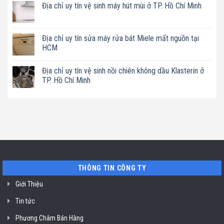
Địa chỉ uy tín vệ sinh máy hút mùi ở TP. Hồ Chí Minh
uy
bình
tín
luận
Không
sửa
ở
có
nồi
Địa
bình
chiên
chỉ
luận
Địa chỉ uy tín sửa máy rửa bát Miele mất nguồn tại
không
uy
ở
dầu
tín
HCM
Địa
Philips
sửa
chỉ
ở
máy
Không
uy
TP.
làm
có
tín
Địa chỉ uy tín vệ sinh nồi chiên không dầu Klasterin ở
Hồ
sữa
bình
vệ
Chí
hạt
luận
TP. Hồ Chí Minh
sinh
Minh
Bluestone
ở
máy
ở
Địa
Không
hút
TP.
chỉ
có
mùi
Hồ
uy
bình
ở
Chí
tín
luận
TP.
Minh
sửa
ở
Hồ
máy
Địa
Chí
rửa
chỉ
Minh
bát
uy
Miele
tín
mất
vệ
nguồn
sinh
tại
nồi
THÔNG TIN CÔNG TY
HCM
chiên
không
dầu
Giới Thiệu
Klasterin
ở
Tin tức
TP.
Hồ
Chí
Phương Châm Bán Hàng
Minh