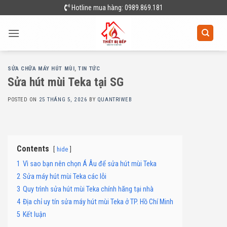
Skip
Hotline mua hàng: 0989.869.181
to
content
SỬA CHỮA MÁY HÚT MÙI
,
TIN TỨC
Sửa hút mùi Teka tại SG
POSTED ON
25 THÁNG 5, 2026
BY
QUANTRIWEB
Contents
hide
1
Vì sao bạn nên chọn Á Âu để sửa hút mùi Teka
2
Sửa máy hút mùi Teka các lỗi
3
Quy trình sửa hút mùi Teka chính hãng tại nhà
4
Địa chỉ uy tín sửa máy hút mùi Teka ở TP. Hồ Chí Minh
5
Kết luận