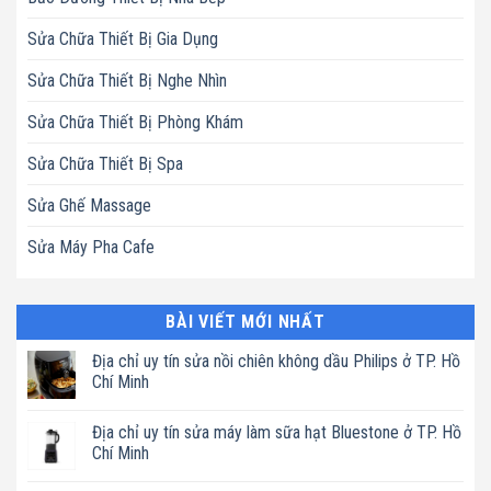
Sửa Chữa Thiết Bị Gia Dụng
Sửa Chữa Thiết Bị Nghe Nhìn
Sửa Chữa Thiết Bị Phòng Khám
Sửa Chữa Thiết Bị Spa
Sửa Ghế Massage
Sửa Máy Pha Cafe
BÀI VIẾT MỚI NHẤT
Địa chỉ uy tín sửa nồi chiên không dầu Philips ở TP. Hồ
Chí Minh
Không
có
Địa chỉ uy tín sửa máy làm sữa hạt Bluestone ở TP. Hồ
bình
luận
Chí Minh
ở
Địa
Không
chỉ
có