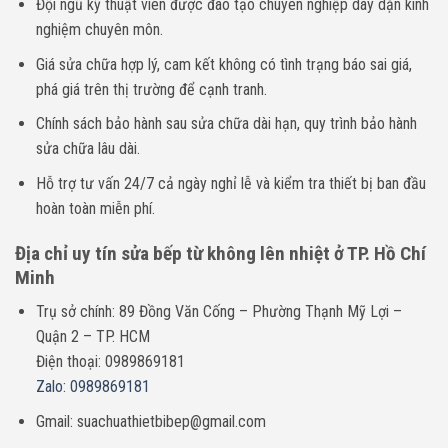
Đội ngũ kỹ thuật viên được đào tạo chuyên nghiệp dày dặn kinh
nghiệm chuyên môn.
Giá sửa chữa hợp lý, cam kết không có tình trạng báo sai giá,
phá giá trên thị trường để cạnh tranh.
Chính sách bảo hành sau sửa chữa dài hạn, quy trình bảo hành
sửa chữa lâu dài.
Hỗ trợ tư vấn 24/7 cả ngày nghỉ lễ và kiểm tra thiết bị ban đầu
hoàn toàn miễn phí.
Địa chỉ uy tín sửa bếp từ không lên nhiệt ở TP. Hồ Chí
Minh
Trụ sở chính: 89 Đồng Văn Cống – Phường Thạnh Mỹ Lợi –
Quận 2 – TP. HCM
Điện thoại: 0989869181
Zalo: 0989869181
Gmail: suachuathietbibep@gmail.com