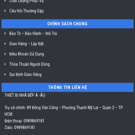
Chất Lượng Phục Vụ
Câu Hỏi Thường Gặp
CHÍNH SÁCH CHUNG
Bảo Trì – Bảo Hành – Đổi Trả
Giao Hàng – Lắp Đặt
Điều Khoản Sử Dụng
Thỏa Thuận Người Dùng
Qui Định Giao Hàng
THÔNG TIN LIÊN HỆ
THIẾT BỊ NHÀ BẾP Á -ÂU
Trụ sở chính: 89 Đồng Văn Cống – Phường Thạnh Mỹ Lợi – Quận 2 – TP.
HCM
Điện thoại: 0989869181
Zalo: 0989869181