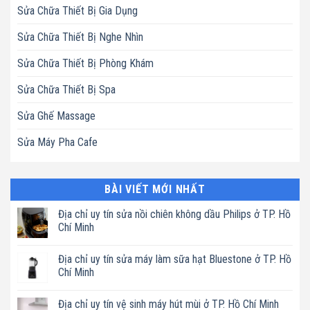
Sửa Chữa Thiết Bị Gia Dụng
Sửa Chữa Thiết Bị Nghe Nhìn
Sửa Chữa Thiết Bị Phòng Khám
Sửa Chữa Thiết Bị Spa
Sửa Ghế Massage
Sửa Máy Pha Cafe
BÀI VIẾT MỚI NHẤT
Địa chỉ uy tín sửa nồi chiên không dầu Philips ở TP. Hồ
Chí Minh
Không
có
Địa chỉ uy tín sửa máy làm sữa hạt Bluestone ở TP. Hồ
bình
luận
Chí Minh
ở
Địa
Không
chỉ
có
Địa chỉ uy tín vệ sinh máy hút mùi ở TP. Hồ Chí Minh
uy
bình