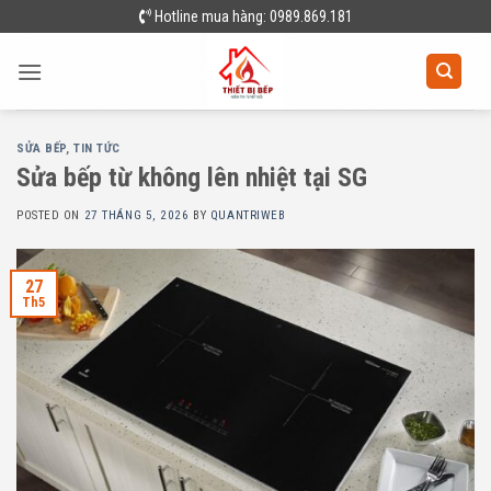
Skip
Hotline mua hàng: 0989.869.181
to
content
SỬA BẾP
,
TIN TỨC
Sửa bếp từ không lên nhiệt tại SG
POSTED ON
27 THÁNG 5, 2026
BY
QUANTRIWEB
27
Th5