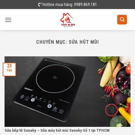
Skip
Hotline mua hàng: 0989.869.181
to
content
CHUYÊN MỤC:
SỬA HÚT MÙI
23
Th5
Sửa bếp từ Sanaky – Sửa máy hút mùi Sanaky Số 1 tại TPHCM