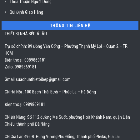
Thỏa Thuận Người Dùng
Qui Định Giao Hàng
THÔNG TIN LIÊN HỆ
THIẾT BỊ NHÀ BẾP Á -ÂU
Trụ sở chính: 89 Đồng Văn Cống – Phường Thạnh Mỹ Lợi – Quận 2 – TP.
HCM
Điện thoại: 0989869181
Zalo: 0989869181
Gmail:
suachuathietbibep@gmail.com
CN Hà Nội : 100 Bạch Thái Bưởi – Phúc La – Hà Đông
Điện thoại 0989869181
CN Đà Nẵng: Số 112 đường Me Suốt, phường Hoà Khánh Nam, quận Liên
Chiểu, thành phố Đà Nẵng
CN Gia Lai: 496 Đ. Hùng VươngPhù Đổng, Thành phố Pleiku, Gia Lai