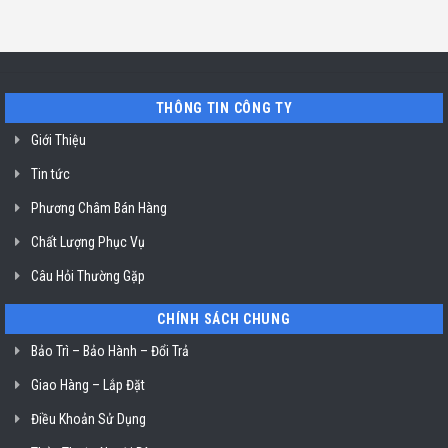
Minh
sửa
ở
Hồ
máy
Địa
Chí
rửa
chỉ
Minh
bát
uy
Miele
tín
mất
vệ
nguồn
sinh
tại
nồi
THÔNG TIN CÔNG TY
HCM
chiên
không
dầu
Giới Thiệu
Klasterin
ở
Tin tức
TP.
Hồ
Chí
Phương Châm Bán Hàng
Minh
Chất Lượng Phục Vụ
Câu Hỏi Thường Gặp
CHÍNH SÁCH CHUNG
Bảo Trì – Bảo Hành – Đổi Trả
Giao Hàng – Lắp Đặt
Điều Khoản Sử Dụng