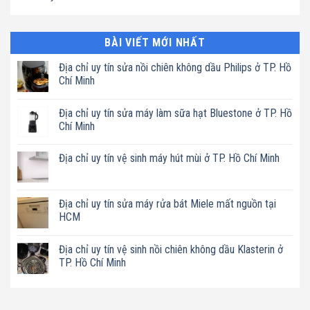
BÀI VIẾT MỚI NHẤT
Địa chỉ uy tín sửa nồi chiên không dầu Philips ở TP. Hồ
Chí Minh
Không
có
Địa chỉ uy tín sửa máy làm sữa hạt Bluestone ở TP. Hồ
bình
luận
Chí Minh
ở
Địa
Không
chỉ
có
Địa chỉ uy tín vệ sinh máy hút mùi ở TP. Hồ Chí Minh
uy
bình
tín
luận
Không
sửa
ở
có
nồi
Địa
bình
chiên
chỉ
luận
Địa chỉ uy tín sửa máy rửa bát Miele mất nguồn tại
không
uy
ở
dầu
tín
HCM
Địa
Philips
sửa
chỉ
ở
máy
Không
uy
TP.
làm
có
tín
Hồ
Địa chỉ uy tín vệ sinh nồi chiên không dầu Klasterin ở
sữa
bình
vệ
Chí
hạt
luận
TP. Hồ Chí Minh
sinh
Minh
Bluestone
ở
máy
ở
Địa
Không
hút
TP.
chỉ
có
mùi
Hồ
uy
bình
ở
Chí
tín
luận
TP.