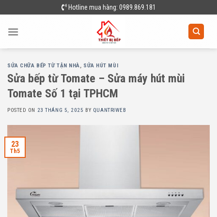
Skip
Hotline mua hàng: 0989.869.181
to
content
SỬA CHỮA BẾP TỪ TẬN NHÀ
,
SỬA HÚT MÙI
Sửa bếp từ Tomate – Sửa máy hút mùi
Tomate Số 1 tại TPHCM
POSTED ON
23 THÁNG 5, 2025
BY
QUANTRIWEB
23
Th5