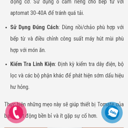
động cơ. Sử dụng ổ cắm riêng cho bếp từ với
aptomat 30-40A để tránh quá tải.
Sử Dụng Đúng Cách
: Dùng nồi/chảo phù hợp với
bếp từ và điều chỉnh công suất máy hút mùi phù
hợp với món ăn.
Kiểm Tra Linh Kiện
: Định kỳ kiểm tra dây điện, bộ
lọc và các bộ phận khác để phát hiện sớm dấu hiệu
hư hỏng.
Thực hiện những mẹo này sẽ giúp thiết bị Tomate của
bạn hoạt động bền bỉ và ít gặp sự cố hơn.