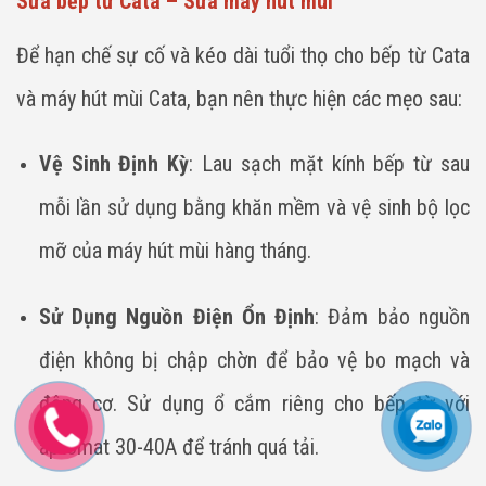
Sửa bếp từ Cata – Sửa máy hút mùi
Để hạn chế sự cố và kéo dài tuổi thọ cho bếp từ Cata
và máy hút mùi Cata, bạn nên thực hiện các mẹo sau:
Vệ Sinh Định Kỳ
: Lau sạch mặt kính bếp từ sau
mỗi lần sử dụng bằng khăn mềm và vệ sinh bộ lọc
mỡ của máy hút mùi hàng tháng.
Sử Dụng Nguồn Điện Ổn Định
: Đảm bảo nguồn
điện không bị chập chờn để bảo vệ bo mạch và
động cơ. Sử dụng ổ cắm riêng cho bếp từ với
aptomat 30-40A để tránh quá tải.