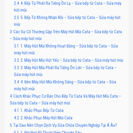
2.4
4. Bếp Từ Phát Ra Tiếng Ồn Lạ – Sửa bếp từ Cata – Sửa máy
hút mùi
2.5
5. Bếp Từ Không Nhận Nồi – Sửa bếp từ Cata – Sửa máy hút
mùi
3
Các Sự Cố Thường Gặp Trên Máy Hút Mùi Cata – Sửa bếp từ Cata
– Sửa máy hút mùi
3.1
1. Máy Hút Mùi Không Hoạt Động – Sửa bếp từ Cata – Sửa
máy hút mùi
3.2
2. Máy Hút Mùi Hút Yếu – Sửa bếp từ Cata – Sửa máy hút mùi
3.3
3. Máy Hút Mùi Phát Ra Tiếng Ồn Lớn – Sửa bếp từ Cata –
Sửa máy hút mùi
3.4
4. Đèn Máy Hút Mùi Không Sáng – Sửa bếp từ Cata – Sửa
máy hút mùi
4
Cách Khắc Phục Cơ Bản Cho Bếp Từ Cata Và Máy Hút Mùi Cata –
Sửa bếp từ Cata – Sửa máy hút mùi
4.1
1. Khắc Phục Bếp Từ Cata
4.2
2. Khắc Phục Máy Hút Mùi Cata
5
Tại Sao Nên Chọn Dịch Vụ Sửa Chữa Chuyên Nghiệp Tại Á Âu?
5.1
1. Đội Ngũ Kỹ Thuật Viên Chuyên Sâu