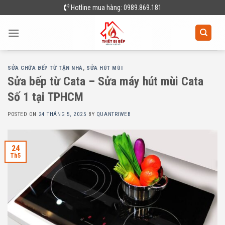
Skip
Hotline mua hàng: 0989.869.181
to
content
SỬA CHỮA BẾP TỪ TẬN NHÀ
,
SỬA HÚT MÙI
Sửa bếp từ Cata – Sửa máy hút mùi Cata
Số 1 tại TPHCM
POSTED ON
24 THÁNG 5, 2025
BY
QUANTRIWEB
24
Th5