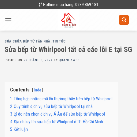
Skip
Hotline mua hàng: 0989.869.181
to
content
SỬA CHỮA BẾP TỪ TẬN NHÀ
,
TIN TỨC
Sửa bếp từ Whirlpool tất cả các lỗi E tại SG
POSTED ON
29 THÁNG 3, 2024
BY
QUANTRIWEB
Contents
hide
1
Tổng hợp những mã lỗi thường thấy trên bếp từ Whirlpool
2
Quy trình dịch vụ sửa bếp từ Whirlpool tại nhà
3
Lý do nên chọn dịch vụ Á Âu để sửa bếp từ Whirlpool
4
Địa chỉ uy tín sửa bếp từ Whirlpool ở TP. Hồ Chí Minh
5
Kết luận