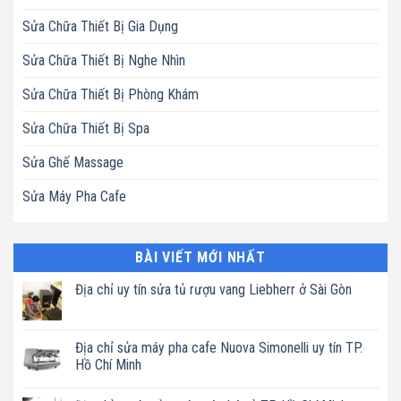
Sửa Chữa Thiết Bị Gia Dụng
Sửa Chữa Thiết Bị Nghe Nhìn
Sửa Chữa Thiết Bị Phòng Khám
Sửa Chữa Thiết Bị Spa
Sửa Ghế Massage
Sửa Máy Pha Cafe
BÀI VIẾT MỚI NHẤT
Địa chỉ uy tín sửa tủ rượu vang Liebherr ở Sài Gòn
Không
có
bình
luận
Địa chỉ sửa máy pha cafe Nuova Simonelli uy tín TP.
ở
Hồ Chí Minh
Địa
chỉ
Không
uy
có
tín