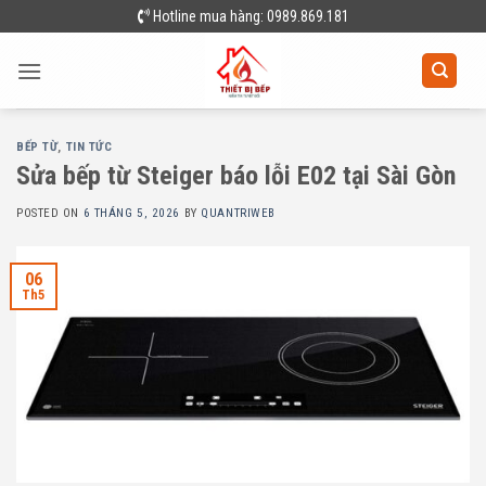
Skip
Hotline mua hàng: 0989.869.181
to
content
BẾP TỪ
,
TIN TỨC
Sửa bếp từ Steiger báo lỗi E02 tại Sài Gòn
POSTED ON
6 THÁNG 5, 2026
BY
QUANTRIWEB
06
Th5