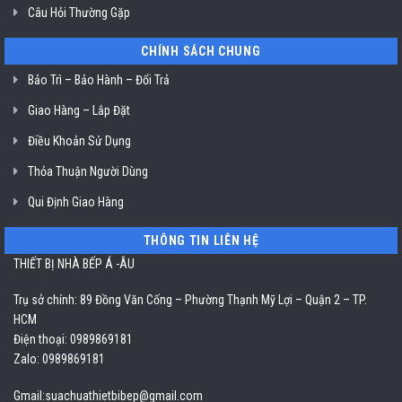
Câu Hỏi Thường Gặp
CHÍNH SÁCH CHUNG
Bảo Trì – Bảo Hành – Đổi Trả
Giao Hàng – Lắp Đặt
Điều Khoản Sử Dụng
Thỏa Thuận Người Dùng
Qui Định Giao Hàng
THÔNG TIN LIÊN HỆ
THIẾT BỊ NHÀ BẾP Á -ÂU
Trụ sở chính: 89 Đồng Văn Cống – Phường Thạnh Mỹ Lợi – Quận 2 – TP.
HCM
Điện thoại: 0989869181
Zalo: 0989869181
Gmail:
suachuathietbibep@gmail.com