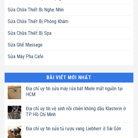
Sửa Chữa Thiết Bị Nghe Nhìn
Sửa Chữa Thiết Bị Phòng Khám
Sửa Chữa Thiết Bị Spa
Sửa Ghế Massage
Sửa Máy Pha Cafe
BÀI VIẾT MỚI NHẤT
Địa chỉ uy tín sửa máy rửa bát Miele mất nguồn tại
HCM
Không
có
Địa chỉ uy tín vệ sinh nồi chiên không dầu Klasterin ở
bình
luận
TP. Hồ Chí Minh
ở
Địa
Không
chỉ
có
Địa chỉ uy tín sửa tủ rượu vang Liebherr ở Sài Gòn
uy
bình
tín
luận
Không
sửa
ở