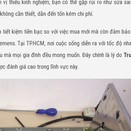
vị thiếu kinh nghiệm, bạn có thể gặp rủi ro như sửa sai 
 không cần thiết, dẫn đến tốn kém chi phí.
n tiết kiệm tiền bạc so với việc mua mới mà còn đảm bảo
iemens. Tại TP.HCM, nơi cuộc sống diễn ra với tốc độ nh
ều mà mọi gia đình đều mong muốn. Đây chính là lý do
Tr
c đánh giá cao trong lĩnh vực này.