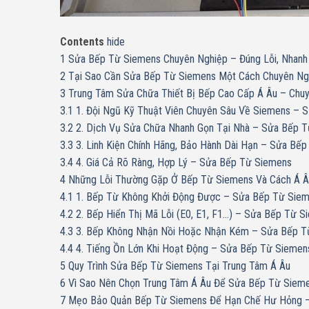
Contents
hide
1
Sửa Bếp Từ Siemens Chuyên Nghiệp – Đúng Lỗi, Nhanh
2
Tại Sao Cần Sửa Bếp Từ Siemens Một Cách Chuyên Ng
3
Trung Tâm Sửa Chữa Thiết Bị Bếp Cao Cấp Á Âu – Chu
3.1
1. Đội Ngũ Kỹ Thuật Viên Chuyên Sâu Về Siemens – 
3.2
2. Dịch Vụ Sửa Chữa Nhanh Gọn Tại Nhà – Sửa Bếp 
3.3
3. Linh Kiện Chính Hãng, Bảo Hành Dài Hạn – Sửa Bế
3.4
4. Giá Cả Rõ Ràng, Hợp Lý – Sửa Bếp Từ Siemens
4
Những Lỗi Thường Gặp Ở Bếp Từ Siemens Và Cách Á Â
4.1
1. Bếp Từ Không Khởi Động Được – Sửa Bếp Từ Sie
4.2
2. Bếp Hiển Thị Mã Lỗi (E0, E1, F1…) – Sửa Bếp Từ 
4.3
3. Bếp Không Nhận Nồi Hoặc Nhận Kém – Sửa Bếp T
4.4
4. Tiếng Ồn Lớn Khi Hoạt Động – Sửa Bếp Từ Siemen
5
Quy Trình Sửa Bếp Từ Siemens Tại Trung Tâm Á Âu
6
Vì Sao Nên Chọn Trung Tâm Á Âu Để Sửa Bếp Từ Siem
7
Mẹo Bảo Quản Bếp Từ Siemens Để Hạn Chế Hư Hỏng 