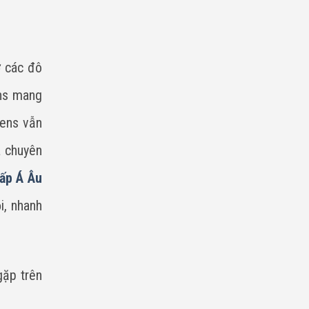
Chí
Minh
ở các đô
ens mang
mens vẫn
a chuyên
ấp Á Âu
i, nhanh
gặp trên