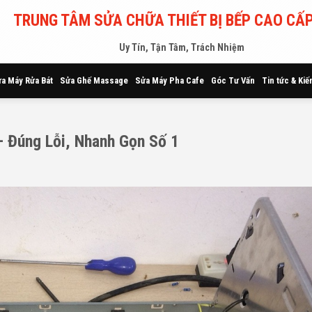
TRUNG TÂM SỬA CHỮA THIẾT BỊ BẾP CAO CẤP
Uy Tín, Tận Tâm, Trách Nhiệm
a Máy Rửa Bát
Sửa Ghế Massage
Sửa Máy Pha Cafe
Góc Tư Vấn
Tin tức & Kiế
 Đúng Lỗi, Nhanh Gọn Số 1