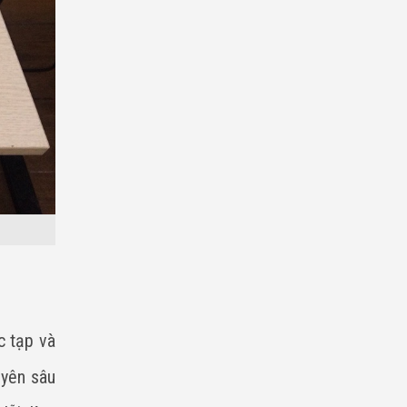
c tạp và
uyên sâu