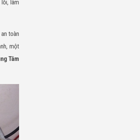
lỗi, làm
 an toàn
anh, một
ung Tâm