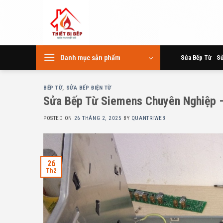
Skip
to
content
Danh mục sản phẩm
Sửa Bếp Từ
Sử
BẾP TỪ
,
SỬA BẾP ĐIỆN TỪ
Sửa Bếp Từ Siemens Chuyên Nghiệp –
POSTED ON
26 THÁNG 2, 2025
BY
QUANTRIWEB
26
Th2