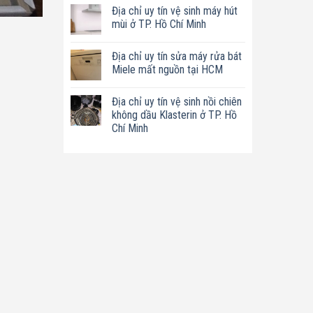
có
tín
Địa chỉ uy tín vệ sinh máy hút
bình
sửa
luận
mùi ở TP. Hồ Chí Minh
nồi
ở
chiên
Địa
Không
không
chỉ
có
dầu
Địa chỉ uy tín sửa máy rửa bát
uy
bình
Philips
tín
luận
Miele mất nguồn tại HCM
ở
sửa
ở
TP.
máy
Địa
Không
Hồ
làm
chỉ
có
Chí
Địa chỉ uy tín vệ sinh nồi chiên
sữa
uy
bình
Minh
hạt
tín
luận
không dầu Klasterin ở TP. Hồ
Bluestone
vệ
ở
Chí Minh
ở
sinh
Địa
TP.
máy
chỉ
Không
Hồ
hút
uy
có
Chí
mùi
tín
bình
Minh
ở
sửa
luận
TP.
máy
ở
Hồ
rửa
Địa
Chí
bát
chỉ
Minh
Miele
uy
mất
tín
nguồn
vệ
tại
sinh
HCM
nồi
chiên
không
dầu
Klasterin
ở
TP.
Hồ