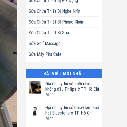
Sửa Chữa Thiết Bị Gia Dụng
Sửa Chữa Thiết Bị Nghe Nhìn
Sửa Chữa Thiết Bị Phòng Khám
Sửa Chữa Thiết Bị Spa
Sửa Ghế Massage
Sửa Máy Pha Cafe
BÀI VIẾT MỚI NHẤT
Địa chỉ uy tín sửa nồi chiên
không dầu Philips ở TP. Hồ Chí
Minh
Không
có
Địa chỉ uy tín sửa máy làm sữa
bình
luận
hạt Bluestone ở TP. Hồ Chí
ở
Minh
Địa
chỉ
Không
uy