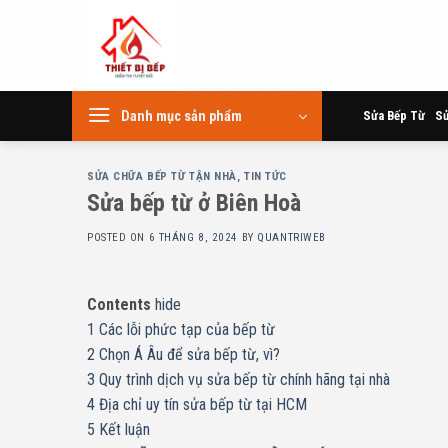
Skip
to
content
Danh mục sản phẩm
Sửa Bếp Từ
Sử
SỬA CHỮA BẾP TỪ TẬN NHÀ
,
TIN TỨC
Sửa bếp từ ở Biên Hoà
POSTED ON
6 THÁNG 8, 2024
BY
QUANTRIWEB
Contents
hide
1
Các lỗi phức tạp của bếp từ
2
Chọn Á Âu để sửa bếp từ, vì?
3
Quy trình dịch vụ sửa bếp từ chính hãng tại nhà
4
Địa chỉ uy tín sửa bếp từ tại HCM
5
Kết luận