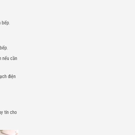
Chí
Minh
a bếp.
bếp.
n nếu cần
ạch điện
y tín cho