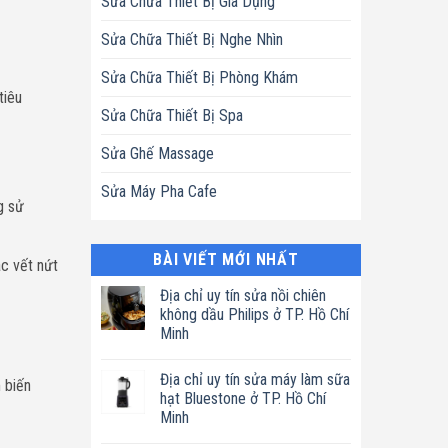
Sửa Chữa Thiết Bị Gia Dụng
Sửa Chữa Thiết Bị Nghe Nhìn
Sửa Chữa Thiết Bị Phòng Khám
tiêu
Sửa Chữa Thiết Bị Spa
Sửa Ghế Massage
Sửa Máy Pha Cafe
g sử
BÀI VIẾT MỚI NHẤT
c vết nứt
Địa chỉ uy tín sửa nồi chiên
không dầu Philips ở TP. Hồ Chí
Minh
Không
có
Địa chỉ uy tín sửa máy làm sữa
bình
 biến
luận
hạt Bluestone ở TP. Hồ Chí
ở
Minh
Địa
chỉ
Không
uy