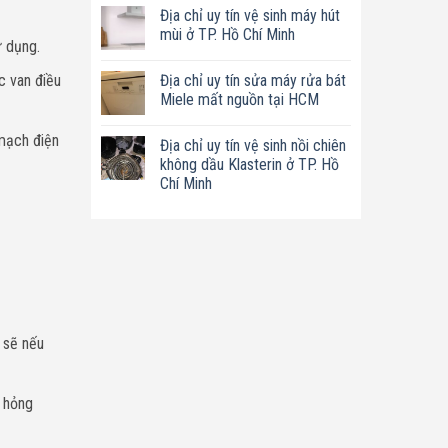
có
tín
Địa chỉ uy tín vệ sinh máy hút
bình
sửa
luận
mùi ở TP. Hồ Chí Minh
nồi
ở
ử dụng.
chiên
Địa
Không
không
chỉ
có
dầu
Địa chỉ uy tín sửa máy rửa bát
c van điều
uy
bình
Philips
tín
luận
Miele mất nguồn tại HCM
ở
sửa
ở
TP.
máy
Địa
Không
Hồ
làm
chỉ
có
 mạch điện
Chí
Địa chỉ uy tín vệ sinh nồi chiên
sữa
uy
bình
Minh
hạt
tín
luận
không dầu Klasterin ở TP. Hồ
Bluestone
vệ
ở
Chí Minh
ở
sinh
Địa
TP.
máy
chỉ
Không
Hồ
hút
uy
có
Chí
mùi
tín
bình
Minh
ở
sửa
luận
TP.
máy
ở
Hồ
rửa
Địa
Chí
bát
chỉ
Minh
Miele
uy
mất
tín
nguồn
vệ
tại
sinh
HCM
 sẽ nếu
nồi
chiên
không
dầu
Klasterin
m hỏng
ở
TP.
Hồ