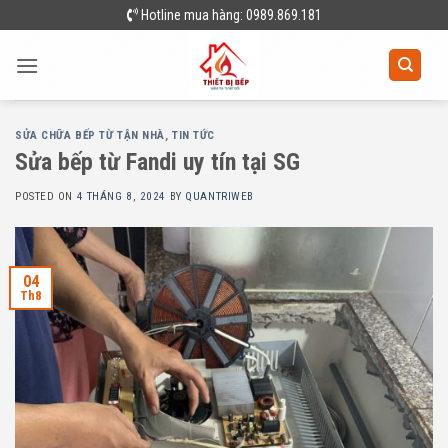
Skip
Hotline mua hàng: 0989.869.181
to
content
SỬA CHỮA BẾP TỪ TẬN NHÀ
,
TIN TỨC
Sửa bếp từ Fandi uy tín tại SG
POSTED ON
4 THÁNG 8, 2024
BY
QUANTRIWEB
04
Th8