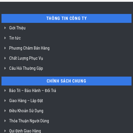
Miele
tín
mất
vệ
nguồn
sinh
tại
nồi
THÔNG TIN CÔNG TY
HCM
chiên
không
dầu
Giới Thiệu
Klasterin
ở
Tin tức
TP.
Hồ
Chí
Phương Châm Bán Hàng
Minh
Chất Lượng Phục Vụ
Câu Hỏi Thường Gặp
CHÍNH SÁCH CHUNG
Bảo Trì – Bảo Hành – Đổi Trả
Giao Hàng – Lắp Đặt
Điều Khoản Sử Dụng
Thỏa Thuận Người Dùng
Qui Định Giao Hàng