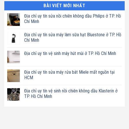
BÀI VIẾT MỚI NHẤT
Địa chỉ uy tín sửa nồi chiên không dầu Philips ở TP. Hồ
Chí Minh
Không
có
Địa chỉ uy tín sửa máy làm sữa hạt Bluestone ở TP. Hồ
bình
luận
Chí Minh
ở
Địa
Không
chỉ
có
Địa chỉ uy tín vệ sinh máy hút mùi ở TP. Hồ Chí Minh
uy
bình
tín
luận
Không
sửa
ở
có
nồi
Địa
bình
chiên
chỉ
luận
Địa chỉ uy tín sửa máy rửa bát Miele mất nguồn tại
không
uy
ở
dầu
tín
HCM
Địa
Philips
sửa
chỉ
ở
máy
Không
uy
TP.
làm
có
tín
Địa chỉ uy tín vệ sinh nồi chiên không dầu Klasterin ở
Hồ
sữa
bình
vệ
Chí
hạt
luận
TP. Hồ Chí Minh
sinh
Minh
Bluestone
ở
máy
ở
Địa
Không
hút
TP.
chỉ
có
mùi
Hồ
uy
bình
ở
Chí
tín
luận
TP.
Minh
sửa
ở
Hồ
máy
Địa
Chí
rửa
chỉ
Minh
bát
uy