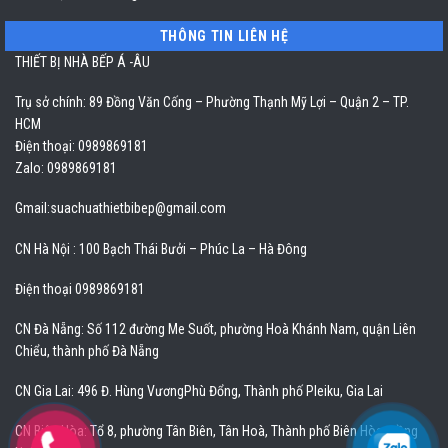
THÔNG TIN LIÊN HỆ
THIẾT BỊ NHÀ BẾP Á -ÂU
Trụ sở chính: 89 Đồng Văn Cống – Phường Thạnh Mỹ Lợi – Quận 2 – TP.
HCM
Điện thoại: 0989869181
Zalo: 0989869181
Gmail:
suachuathietbibep@gmail.com
CN Hà Nội : 100 Bạch Thái Bưởi – Phúc La – Hà Đông
Điện thoại 0989869181
CN Đà Nẵng: Số 112 đường Me Suốt, phường Hoà Khánh Nam, quận Liên
Chiểu, thành phố Đà Nẵng
CN Gia Lai: 496 Đ. Hùng VươngPhù Đổng, Thành phố Pleiku, Gia Lai
CN Biên Hòa: Tổ 8, phường Tân Biên, Tân Hoà, Thành phố Biên Hòa, Đồng