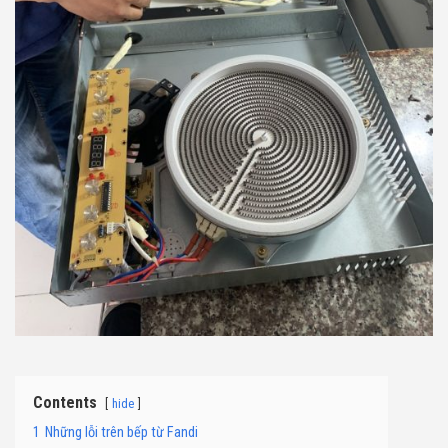
Contents
hide
1
Những lỗi trên bếp từ Fandi