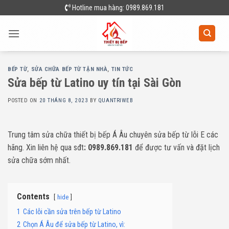
Skip
Hotline mua hàng: 0989.869.181
to
content
BẾP TỪ
,
SỬA CHỮA BẾP TỪ TẬN NHÀ
,
TIN TỨC
Sửa bếp từ Latino uy tín tại Sài Gòn
POSTED ON
20 THÁNG 8, 2023
BY
QUANTRIWEB
Trung tâm sửa chữa thiết bị bếp Á Âu chuyên sửa bếp từ lỗi E các
hãng. Xin liên hệ qua sđt
: 0989.869.181
để được tư vấn và đặt lịch
sửa chữa sớm nhất.
Contents
hide
1
Các lỗi cần sửa trên bếp từ Latino
2
Chọn Á Âu để sửa bếp từ Latino, vì: