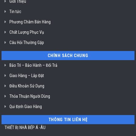
Giới Thiệu
Klasterin
ở
Tin tức
TP.
Hồ
Chí
Phương Châm Bán Hàng
Minh
Chất Lượng Phục Vụ
Câu Hỏi Thường Gặp
CHÍNH SÁCH CHUNG
Bảo Trì – Bảo Hành – Đổi Trả
Giao Hàng – Lắp Đặt
Điều Khoản Sử Dụng
Thỏa Thuận Người Dùng
Qui Định Giao Hàng
THÔNG TIN LIÊN HỆ
THIẾT BỊ NHÀ BẾP Á -ÂU