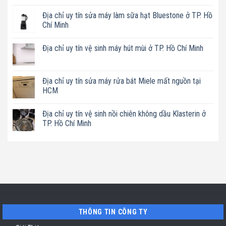
Không
có
Địa chỉ uy tín sửa máy làm sữa hạt Bluestone ở TP. Hồ
bình
luận
Chí Minh
ở
Địa
Không
chỉ
có
Địa chỉ uy tín vệ sinh máy hút mùi ở TP. Hồ Chí Minh
uy
bình
tín
luận
Không
sửa
ở
có
nồi
Địa
bình
chiên
chỉ
luận
Địa chỉ uy tín sửa máy rửa bát Miele mất nguồn tại
không
uy
ở
dầu
tín
HCM
Địa
Philips
sửa
chỉ
ở
máy
Không
uy
TP.
làm
có
tín
Địa chỉ uy tín vệ sinh nồi chiên không dầu Klasterin ở
Hồ
sữa
bình
vệ
Chí
hạt
luận
TP. Hồ Chí Minh
sinh
Minh
Bluestone
ở
máy
ở
Địa
Không
hút
TP.
chỉ
có
mùi
Hồ
uy
bình
ở
Chí
tín
luận
TP.
Minh
sửa
ở
Hồ
máy
Địa
Chí
rửa
chỉ
Minh
bát
uy
Miele
tín
mất
vệ
nguồn
sinh
tại
nồi
THÔNG TIN CÔNG TY
HCM
chiên
không
dầu