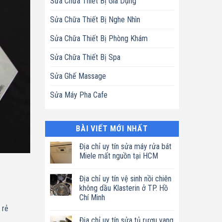
Sửa Chữa Thiết Bị Gia Dụng
Sửa Chữa Thiết Bị Nghe Nhìn
Sửa Chữa Thiết Bị Phòng Khám
Sửa Chữa Thiết Bị Spa
Sửa Ghế Massage
Sửa Máy Pha Cafe
BÀI VIẾT MỚI NHẤT
Địa chỉ uy tín sửa máy rửa bát
Miele mất nguồn tại HCM
Không
có
Địa chỉ uy tín vệ sinh nồi chiên
bình
luận
không dầu Klasterin ở TP. Hồ
ở
Chí Minh
Địa
chỉ
 rẻ
Không
uy
có
tín
Địa chỉ uy tín sửa tủ rượu vang
bình