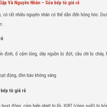
 Gặp Và Nguyên Nhân – Sửa bếp từ giá rẻ
ó, có rất nhiều nguyên nhân có thể dẫn đến hỏng hóc. Dướ
n:
rẻ
 định, ổ cắm lỏng, dây nguồn bị đứt, cầu chì bị cháy,
hoạt động, đèn báo không sáng.
bếp từ giá rẻ
hoạt động, cảm biến nhiệt bị lỗi, IGBT (công suất) bị hỏ