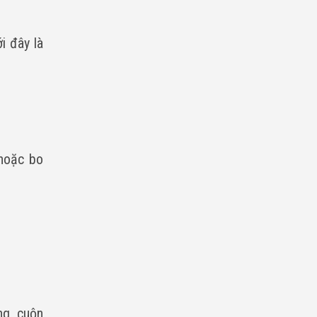
i đây là
 hoặc bo
ng, cuộn