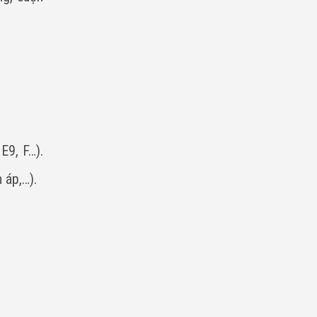
E9, F…).
 áp,…).