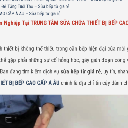
Để Tăng Tuổi Thọ – Sửa bếp từ giá rẻ
O CẤP Á ÂU – Sửa bếp từ giá rẻ
yên Nghiệp Tại TRUNG TÂM SỬA CHỮA THIẾT BỊ BẾP CA
 thiết bị không thể thiếu trong căn bếp hiện đại của mỗi g
ó thể gặp phải những sự cố hỏng hóc, gây gián đoạn công 
 Bạn đang tìm kiếm dịch vụ
sửa bếp từ giá rẻ
, uy tín, nh
ẾT BỊ BẾP CAO CẤP Á ÂU
chính là địa chỉ tin cậy dành c