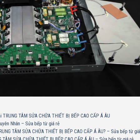
p Tại TRUNG TÂM SỬA CHỮA THIẾT BỊ BẾP CAO CẤP Á ÂU
uyên Nhân – Sửa bếp từ giá rẻ
 TRUNG TÂM SỬA CHỮA THIẾT BỊ BẾP CAO CẤP Á ÂU? – Sửa bếp từ giá
NG TÂM SỬA CHỮA THIẾT BỊ BẾP CAO CẤP Á ÂU – Sửa bếp từ giá rẻ