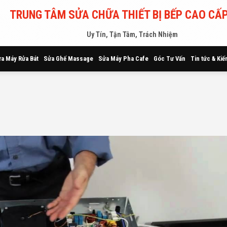
TRUNG TÂM SỬA CHỮA THIẾT BỊ BẾP CAO CẤP
Uy Tín, Tận Tâm, Trách Nhiệm
a Máy Rửa Bát
Sửa Ghế Massage
Sửa Máy Pha Cafe
Góc Tư Vấn
Tin tức & Kiế