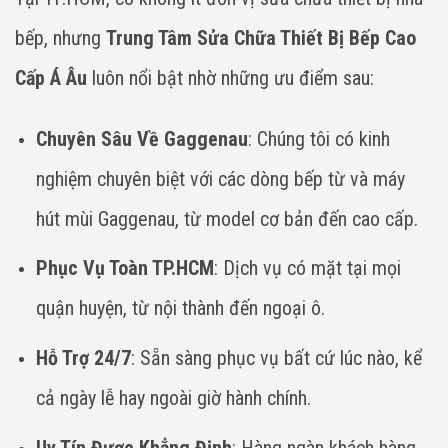
bếp, nhưng
Trung Tâm Sửa Chữa Thiết Bị Bếp Cao
Cấp Á Âu
luôn nổi bật nhờ những ưu điểm sau:
Chuyên Sâu Về Gaggenau
: Chúng tôi có kinh
nghiệm chuyên biệt với các dòng bếp từ và máy
hút mùi Gaggenau, từ model cơ bản đến cao cấp.
Phục Vụ Toàn TP.HCM
: Dịch vụ có mặt tại mọi
quận huyện, từ nội thành đến ngoại ô.
Hỗ Trợ 24/7
: Sẵn sàng phục vụ bất cứ lúc nào, kể
cả ngày lễ hay ngoài giờ hành chính.
Uy Tín Được Khẳng Định
: Hàng ngàn khách hàng