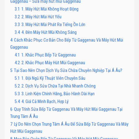
Gaggenau – Sửa máy hút mùi Gaggenau
3.1
1. Máy Hút Mùi Không Hoạt Động
3.2
2. Máy Hút Mùi Hút Yếu
3.3
3. Máy Hút Mùi Phát Ra Tiếng Ồn Lớn
3.4
4. Đèn Máy Hút Mùi Không Sáng
4
Cách Khắc Phục Cơ Bản Cho Bếp Từ Gaggenau Và Máy Hút Mùi
Gaggenau
4.1
1. Khắc Phục Bếp Từ Gaggenau
4.2
2. Khắc Phục Máy Hút Mùi Gaggenau
5
Tại Sao Nên Chọn Dịch Vụ Sửa Chữa Chuyên Nghiệp Tại Á Âu?
5.1
1. Đội Ngũ Kỹ Thuật Viên Chuyên Sâu
5.2
2. Dịch Vụ Sửa Chữa Tại Nhà Nhanh Chóng
5.3
3. Linh Kiện Chính Hãng, Bảo Hành Dài Hạn
5.4
4. Giá Cả Minh Bạch, Hợp Lý
6
Quy Trình Sửa Bếp Từ Gaggenau Và Máy Hút Mùi Gaggenau Tại
Trung Tâm Á Âu
7
Lý Do Nên Chọn Trung Tâm Á Âu Để Sửa Bếp Từ Gaggenau Và Máy
Hút Mùi Gaggenau