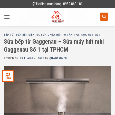
Skip
Hotline mua hàng: 0989.869.181
to
content
BẾP TỪ
,
SỬA BẾP ĐIỆN TỪ
,
SỬA CHỮA BẾP TỪ TẬN NHÀ
,
SỬA HÚT MÙI
Sửa bếp từ Gaggenau – Sửa máy hút mùi
Gaggenau Số 1 tại TPHCM
POSTED ON
23 THÁNG 4, 2025
BY
QUANTRIWEB
23
Th4