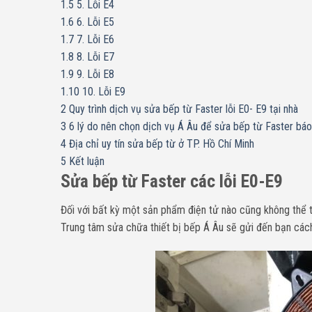
1.5
5. Lỗi E4
1.6
6. Lỗi E5
1.7
7. Lỗi E6
1.8
8. Lỗi E7
1.9
9. Lỗi E8
1.10
10. Lỗi E9
2
Quy trình dịch vụ sửa bếp từ Faster lỗi E0- E9 tại nhà
3
6 lý do nên chọn dịch vụ Á Âu để sửa bếp từ Faster báo
4
Địa chỉ uy tín sửa bếp từ ở TP. Hồ Chí Minh
5
Kết luận
Sửa bếp từ Faster các lỗi E0-E9
Đối với bất kỳ một sản phẩm điện tử nào cũng không thể tr
Trung tâm sửa chữa thiết bị bếp Á Âu sẽ gửi đến bạn cá