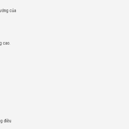
nướng của
g cao.
ng điều