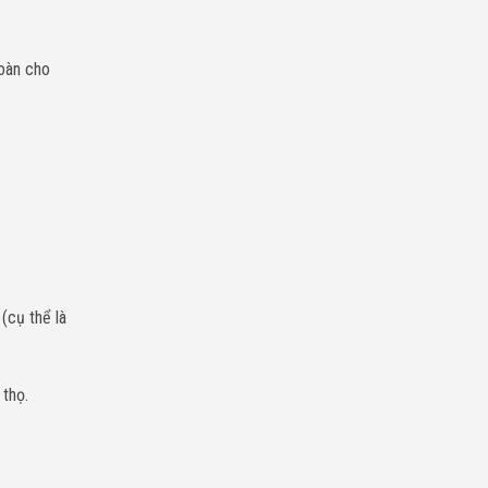
toàn cho
(cụ thể là
 thọ.