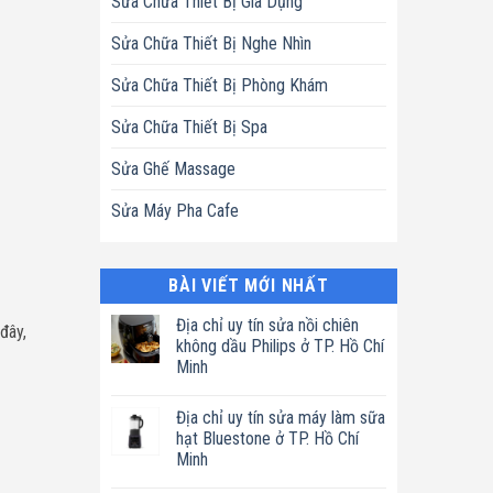
Sửa Chữa Thiết Bị Gia Dụng
Sửa Chữa Thiết Bị Nghe Nhìn
Sửa Chữa Thiết Bị Phòng Khám
Sửa Chữa Thiết Bị Spa
Sửa Ghế Massage
Sửa Máy Pha Cafe
BÀI VIẾT MỚI NHẤT
Địa chỉ uy tín sửa nồi chiên
đây,
không dầu Philips ở TP. Hồ Chí
Minh
Không
có
Địa chỉ uy tín sửa máy làm sữa
bình
luận
hạt Bluestone ở TP. Hồ Chí
ở
Minh
Địa
chỉ
Không
uy