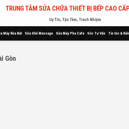
TRUNG TÂM SỬA CHỮA THIẾT BỊ BẾP CAO CẤP
Uy Tín, Tận Tâm, Trách Nhiệm
a Máy Rửa Bát
Sửa Ghế Massage
Sửa Máy Pha Cafe
Góc Tư Vấn
Tin tức & Kiế
ài Gòn