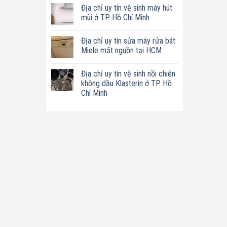
có
tín
Địa chỉ uy tín vệ sinh máy hút
bình
sửa
luận
mùi ở TP. Hồ Chí Minh
nồi
ở
chiên
Địa
Không
không
chỉ
có
dầu
Địa chỉ uy tín sửa máy rửa bát
uy
bình
Philips
tín
luận
Miele mất nguồn tại HCM
ở
sửa
ở
TP.
máy
Địa
Không
Hồ
làm
chỉ
có
Chí
Địa chỉ uy tín vệ sinh nồi chiên
sữa
uy
bình
Minh
hạt
tín
luận
không dầu Klasterin ở TP. Hồ
Bluestone
vệ
ở
Chí Minh
ở
sinh
Địa
TP.
máy
chỉ
Không
Hồ
hút
uy
có
Chí
mùi
tín
bình
Minh
ở
sửa
luận
TP.
máy
ở
Hồ
rửa
Địa
Chí
bát
chỉ
Minh
Miele
uy
mất
tín
nguồn
vệ
tại
sinh
HCM
nồi
chiên
không
dầu
Klasterin
ở
TP.
Hồ