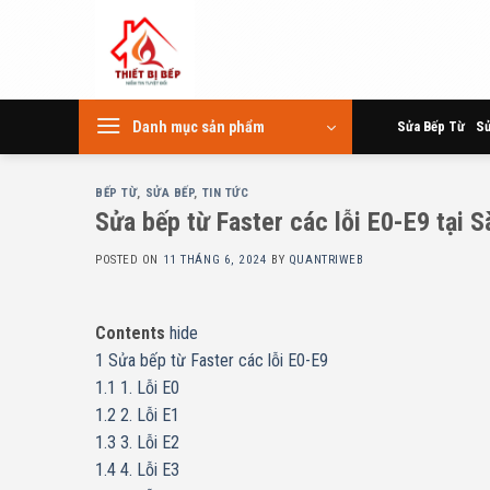
Skip
to
content
Danh mục sản phẩm
Sửa Bếp Từ
Sử
BẾP TỪ
,
SỬA BẾP
,
TIN TỨC
Sửa bếp từ Faster các lỗi E0-E9 tại S
POSTED ON
11 THÁNG 6, 2024
BY
QUANTRIWEB
Contents
hide
1
Sửa bếp từ Faster các lỗi E0-E9
1.1
1. Lỗi E0
1.2
2. Lỗi E1
1.3
3. Lỗi E2
1.4
4. Lỗi E3