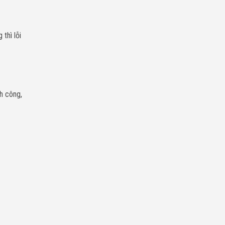
thì lỗi
nh công,