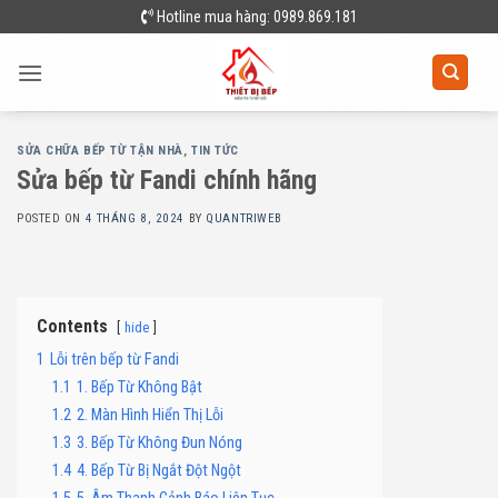
Skip
Hotline mua hàng: 0989.869.181
to
content
SỬA CHỮA BẾP TỪ TẬN NHÀ
,
TIN TỨC
Sửa bếp từ Fandi chính hãng
POSTED ON
4 THÁNG 8, 2024
BY
QUANTRIWEB
Contents
hide
1
Lỗi trên bếp từ Fandi
1.1
1. Bếp Từ Không Bật
1.2
2. Màn Hình Hiển Thị Lỗi
1.3
3. Bếp Từ Không Đun Nóng
1.4
4. Bếp Từ Bị Ngắt Đột Ngột