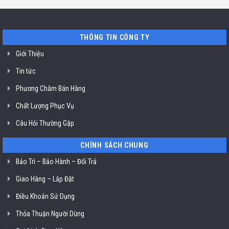
Minh
bát
uy
Miele
tín
mất
vệ
nguồn
sinh
tại
nồi
THÔNG TIN CÔNG TY
HCM
chiên
không
dầu
Giới Thiệu
Klasterin
ở
Tin tức
TP.
Hồ
Chí
Phương Châm Bán Hàng
Minh
Chất Lượng Phục Vụ
Câu Hỏi Thường Gặp
CHÍNH SÁCH CHUNG
Bảo Trì – Bảo Hành – Đổi Trả
Giao Hàng – Lắp Đặt
Điều Khoản Sử Dụng
Thỏa Thuận Người Dùng