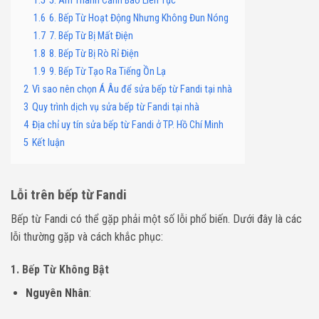
1.5
5. Âm Thanh Cảnh Báo Liên Tục
1.6
6. Bếp Từ Hoạt Động Nhưng Không Đun Nóng
1.7
7. Bếp Từ Bị Mất Điện
1.8
8. Bếp Từ Bị Rò Rỉ Điện
1.9
9. Bếp Từ Tạo Ra Tiếng Ồn Lạ
2
Vì sao nên chọn Á Âu để sửa bếp từ Fandi tại nhà
3
Quy trình dịch vụ sửa bếp từ Fandi tại nhà
4
Địa chỉ uy tín sửa bếp từ Fandi ở TP. Hồ Chí Minh
5
Kết luận
Lỗi trên bếp từ Fandi
Bếp từ Fandi có thể gặp phải một số lỗi phổ biến. Dưới đây là các
lỗi thường gặp và cách khắc phục:
1. Bếp Từ Không Bật
Nguyên Nhân
: