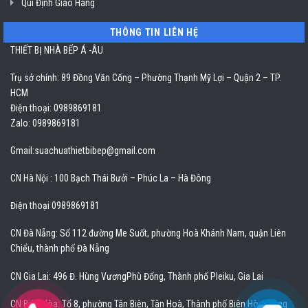
Qui Định Giao Hàng
THÔNG TIN LIÊN HỆ
THIẾT BỊ NHÀ BẾP Á -ÂU
Trụ sở chính: 89 Đồng Văn Cống – Phường Thạnh Mỹ Lợi – Quận 2 – TP.
HCM
Điện thoại: 0989869181
Zalo: 0989869181
Gmail:
suachuathietbibep@gmail.com
CN Hà Nội : 100 Bạch Thái Bưởi – Phúc La – Hà Đông
Điện thoại 0989869181
CN Đà Nẵng: Số 112 đường Me Suốt, phường Hoà Khánh Nam, quận Liên
Chiểu, thành phố Đà Nẵng
CN Gia Lai: 496 Đ. Hùng VươngPhù Đổng, Thành phố Pleiku, Gia Lai
CN Biên Hòa: Tổ 8, phường Tân Biên, Tân Hoà, Thành phố Biên Hòa, Đồng