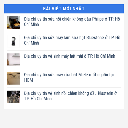
BÀI VIẾT MỚI NHẤT
Địa chỉ uy tín sửa nồi chiên không dầu Philips ở TP. Hồ
Chí Minh
Không
có
Địa chỉ uy tín sửa máy làm sữa hạt Bluestone ở TP. Hồ
bình
luận
Chí Minh
ở
Địa
Không
chỉ
có
Địa chỉ uy tín vệ sinh máy hút mùi ở TP. Hồ Chí Minh
uy
bình
tín
luận
Không
sửa
ở
có
nồi
Địa
bình
chiên
chỉ
luận
Địa chỉ uy tín sửa máy rửa bát Miele mất nguồn tại
không
uy
ở
dầu
tín
HCM
Địa
Philips
sửa
chỉ
ở
máy
Không
uy
TP.
làm
có
tín
Địa chỉ uy tín vệ sinh nồi chiên không dầu Klasterin ở
Hồ
sữa
bình
vệ
Chí
hạt
luận
TP. Hồ Chí Minh
sinh
Minh
Bluestone
ở
máy
ở
Địa
Không
hút
TP.
chỉ
có
mùi
Hồ
uy
bình
ở
Chí
tín
luận
TP.
Minh
sửa
ở
Hồ
máy
Địa
Chí
rửa
chỉ