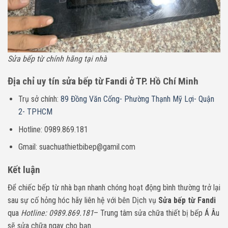
Sửa bếp từ chính hãng tại nhà
Địa chỉ uy tín sửa bếp từ Fandi ở TP. Hồ Chí Minh
Trụ sở chính:
89 Đồng Văn Cống- Phường Thạnh Mỹ Lợi- Quận
2- TPHCM
Hotline: 0989.869.181
Gmail: suachuathietbibep@gamil.com
Kết luận
Để chiếc bếp từ nhà bạn nhanh chóng hoạt động bình thường trở lại
sau sự cố hỏng hóc hãy liên hệ với bên Dịch vụ
Sửa bếp từ Fandi
qua
Hotline: 0989.869.181
– Trung tâm sửa chữa thiết bị bếp Á Âu
sẽ sửa chữa ngay cho bạn.