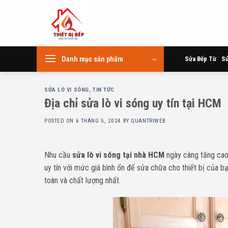
Skip
to
content
Danh mục sản phẩm
Sửa Bếp Từ
Sử
SỬA LÒ VI SÓNG
,
TIN TỨC
Địa chỉ sửa lò vi sóng uy tín tại HCM
POSTED ON
6 THÁNG 5, 2024
BY
QUANTRIWEB
Nhu cầu
sửa lò vi sóng tại nhà HCM
ngày càng tăng cao
uy tín với mức giá bình ổn để sửa chữa cho thiết bị của bạ
toàn và chất lượng nhất.