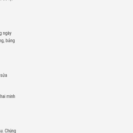
Chí
Minh
ng ngày
ng, bảng
 sửa
hai minh
Âu. Chúng