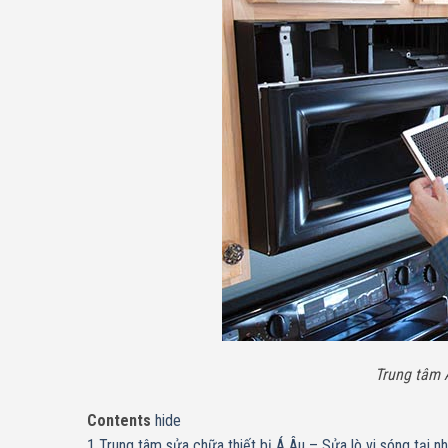
Trung tâm 
Contents
hide
1
Trung tâm sửa chữa thiết bị Á Âu – Sửa lò vi sóng tại n