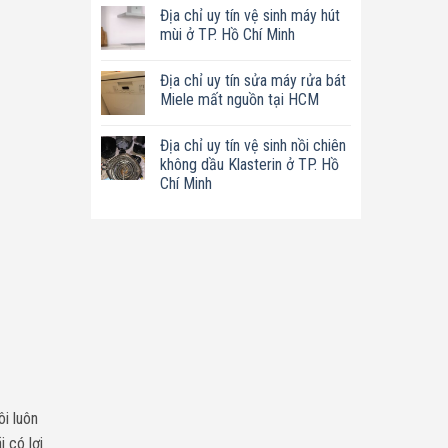
có
tín
Địa chỉ uy tín vệ sinh máy hút
bình
sửa
luận
mùi ở TP. Hồ Chí Minh
nồi
ở
chiên
Địa
Không
không
chỉ
có
dầu
Địa chỉ uy tín sửa máy rửa bát
uy
bình
Philips
tín
luận
Miele mất nguồn tại HCM
ở
sửa
ở
TP.
máy
Địa
Không
Hồ
làm
chỉ
có
Chí
Địa chỉ uy tín vệ sinh nồi chiên
sữa
uy
bình
Minh
hạt
tín
luận
không dầu Klasterin ở TP. Hồ
Bluestone
vệ
ở
Chí Minh
ở
sinh
Địa
TP.
máy
chỉ
Không
Hồ
hút
uy
có
Chí
mùi
tín
bình
Minh
ở
sửa
luận
TP.
máy
ở
Hồ
rửa
Địa
Chí
bát
chỉ
Minh
Miele
uy
mất
tín
nguồn
vệ
tại
sinh
HCM
nồi
chiên
không
dầu
Klasterin
ở
ôi luôn
TP.
Hồ
 có lợi