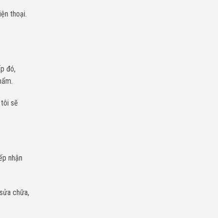
ện thoại.
ếp đó,
phẩm.
tôi sẽ
iếp nhận
 sửa chữa,