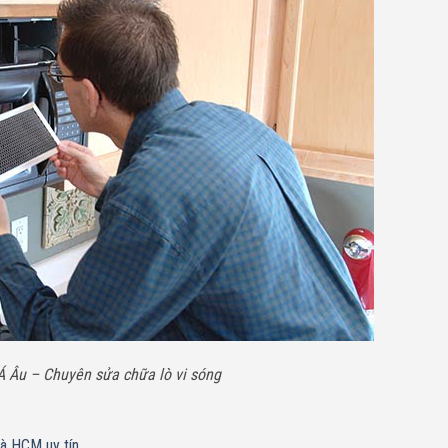
Á Âu – Chuyên sửa chữa lò vi sóng
hà HCM uy tín