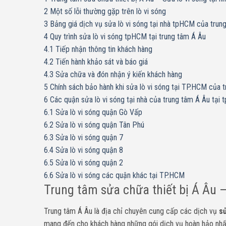
2
Một số lỗi thường gặp trên lò vi sóng
3
Bảng giá dịch vụ sửa lò vi sóng tại nhà tpHCM của trun
4
Quy trình sửa lò vi sóng tpHCM tại trung tâm Á Âu
4.1
Tiếp nhận thông tin khách hàng
4.2
Tiến hành khảo sát và báo giá
4.3
Sửa chữa và đón nhận ý kiến khách hàng
5
Chính sách bảo hành khi sửa lò vi sóng tại TP.HCM của 
6
Các quận sửa lò vi sóng tại nhà của trung tâm Á Âu tại
6.1
Sửa lò vi sóng quận Gò Vấp
6.2
Sửa lò vi sóng quận Tân Phú
6.3
Sửa lò vi sóng quận 7
6.4
Sửa lò vi sóng quận 8
6.5
Sửa lò vi sóng quận 2
6.6
Sửa lò vi sóng các quận khác tại TP.HCM
Trung tâm sửa chữa thiết bị Á Âu –
Trung tâm Á Âu là địa chỉ chuyên cung cấp các dịch vụ
sử
mang đến cho khách hàng những gói dịch vụ hoàn hảo nhất.