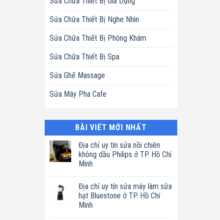
Sửa Chữa Thiết Bị Gia Dụng
Sửa Chữa Thiết Bị Nghe Nhìn
Sửa Chữa Thiết Bị Phòng Khám
Sửa Chữa Thiết Bị Spa
Sửa Ghế Massage
Sửa Máy Pha Cafe
BÀI VIẾT MỚI NHẤT
Địa chỉ uy tín sửa nồi chiên
không dầu Philips ở TP. Hồ Chí
Minh
Không
có
Địa chỉ uy tín sửa máy làm sữa
bình
luận
hạt Bluestone ở TP. Hồ Chí
ở
Minh
Địa
chỉ
Không
uy