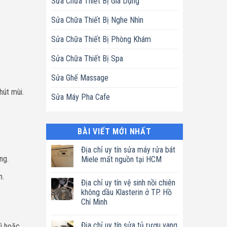
Sửa Chữa Thiết Bị Gia Dụng
Sửa Chữa Thiết Bị Nghe Nhìn
Sửa Chữa Thiết Bị Phòng Khám
Sửa Chữa Thiết Bị Spa
Sửa Ghế Massage
hút mùi.
Sửa Máy Pha Cafe
BÀI VIẾT MỚI NHẤT
Địa chỉ uy tín sửa máy rửa bát
ng.
Miele mất nguồn tại HCM
Không
n.
có
Địa chỉ uy tín vệ sinh nồi chiên
bình
luận
không dầu Klasterin ở TP. Hồ
ở
Chí Minh
Địa
chỉ
Không
uy
có
tín
Địa chỉ uy tín sửa tủ rượu vang
rì hoặc
bình