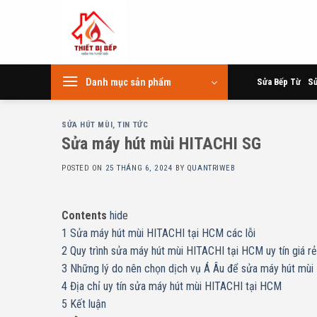
Skip
to
content
Danh mục sản phẩm
Sửa Bếp Từ
Sử
SỬA HÚT MÙI
,
TIN TỨC
Sửa máy hút mùi HITACHI SG
POSTED ON
25 THÁNG 6, 2024
BY
QUANTRIWEB
Contents
hide
1
Sửa máy hút mùi HITACHI tại HCM các lỗi
2
Quy trình sửa máy hút mùi HITACHI tại HCM uy tín giá rẻ
3
Những lý do nên chọn dịch vụ Á Âu để sửa máy hút mùi
4
Địa chỉ uy tín sửa máy hút mùi HITACHI tại HCM
5
Kết luận