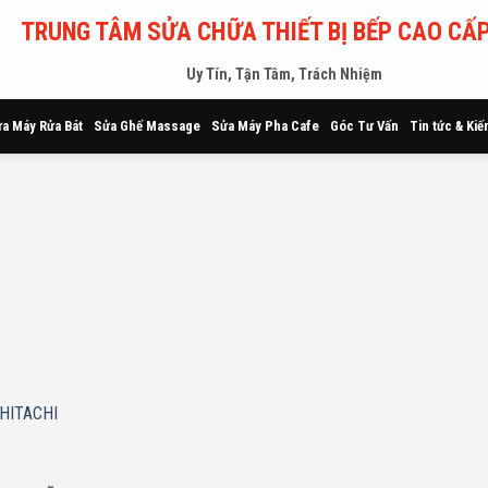
TRUNG TÂM SỬA CHỮA THIẾT BỊ BẾP CAO CẤP
Uy Tín, Tận Tâm, Trách Nhiệm
a Máy Rửa Bát
Sửa Ghế Massage
Sửa Máy Pha Cafe
Góc Tư Vấn
Tin tức & Kiế
 HITACHI