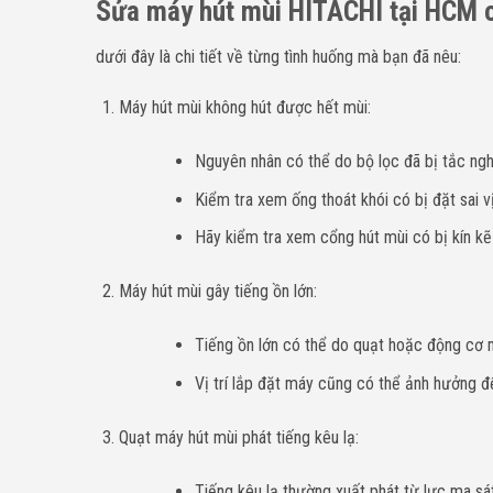
Sửa máy hút mùi HITACHI tại HCM c
dưới đây là chi tiết về từng tình huống mà bạn đã nêu:
Máy hút mùi không hút được hết mùi:
Nguyên nhân có thể do bộ lọc đã bị tắc ngh
Kiểm tra xem ống thoát khói có bị đặt sai v
Hãy kiểm tra xem cổng hút mùi có bị kín kẽ
Máy hút mùi gây tiếng ồn lớn:
Tiếng ồn lớn có thể do quạt hoặc động cơ má
Vị trí lắp đặt máy cũng có thể ảnh hưởng 
Quạt máy hút mùi phát tiếng kêu lạ:
Tiếng kêu lạ thường xuất phát từ lực ma sá