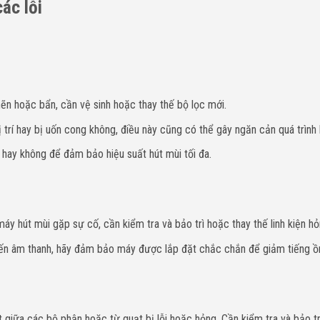
ác lỗi
ẽn hoặc bẩn, cần vệ sinh hoặc thay thế bộ lọc mới.
ị trí hay bị uốn cong không, điều này cũng có thể gây ngăn cản quá trình 
 hay không để đảm bảo hiệu suất hút mùi tối đa.
y hút mùi gặp sự cố, cần kiểm tra và bảo trì hoặc thay thế linh kiện hỏ
đến âm thanh, hãy đảm bảo máy được lắp đặt chắc chắn để giảm tiếng ồ
t giữa các bộ phận hoặc từ quạt bị lỗi hoặc hỏng. Cần kiểm tra và bảo t