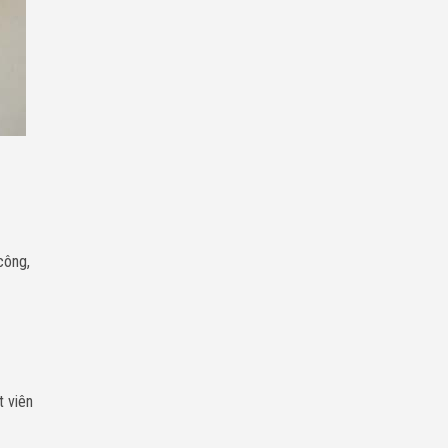
công,
t viên