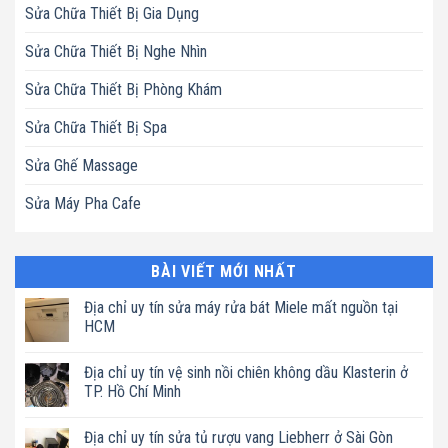
Sửa Chữa Thiết Bị Gia Dụng
Sửa Chữa Thiết Bị Nghe Nhìn
Sửa Chữa Thiết Bị Phòng Khám
Sửa Chữa Thiết Bị Spa
Sửa Ghế Massage
Sửa Máy Pha Cafe
BÀI VIẾT MỚI NHẤT
Địa chỉ uy tín sửa máy rửa bát Miele mất nguồn tại
HCM
Không
có
Địa chỉ uy tín vệ sinh nồi chiên không dầu Klasterin ở
bình
luận
TP. Hồ Chí Minh
ở
Địa
Không
chỉ
có
Địa chỉ uy tín sửa tủ rượu vang Liebherr ở Sài Gòn
uy
bình