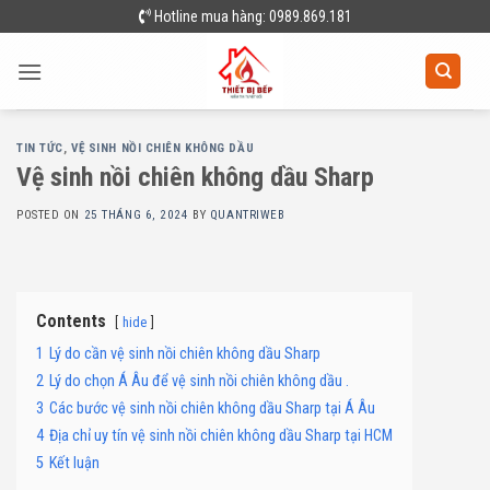
Skip
Hotline mua hàng: 0989.869.181
to
content
TIN TỨC
,
VỆ SINH NỒI CHIÊN KHÔNG DẦU
Vệ sinh nồi chiên không dầu Sharp
POSTED ON
25 THÁNG 6, 2024
BY
QUANTRIWEB
Contents
hide
1
Lý do cần vệ sinh nồi chiên không dầu Sharp
2
Lý do chọn Á Âu để vệ sinh nồi chiên không dầu .
3
Các bước vệ sinh nồi chiên không dầu Sharp tại Á Âu
4
Địa chỉ uy tín vệ sinh nồi chiên không dầu Sharp tại HCM
5
Kết luận