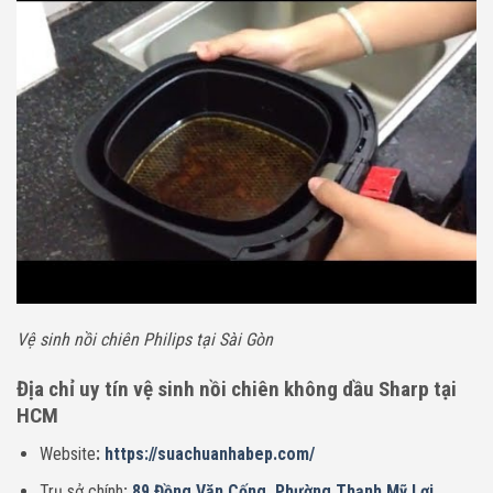
Vệ sinh nồi chiên Philips tại Sài Gòn
Địa chỉ uy tín vệ sinh nồi chiên không dầu
Sharp tại
HCM
Website
:
https://suachuanhabep.com/
Trụ sở chính
:
89 Đồng Văn Cống, Phường Thạnh Mỹ Lợi,