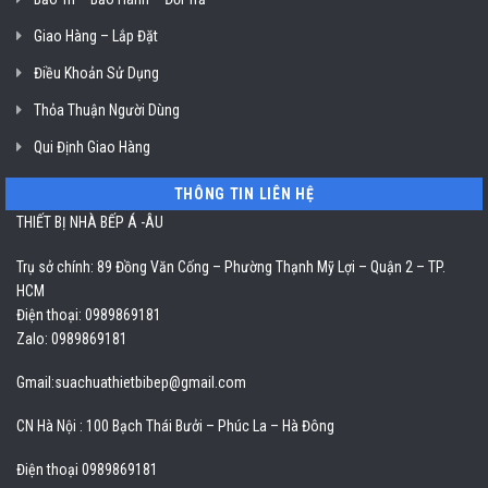
Giao Hàng – Lắp Đặt
Điều Khoản Sử Dụng
Thỏa Thuận Người Dùng
Qui Định Giao Hàng
THÔNG TIN LIÊN HỆ
THIẾT BỊ NHÀ BẾP Á -ÂU
Trụ sở chính: 89 Đồng Văn Cống – Phường Thạnh Mỹ Lợi – Quận 2 – TP.
HCM
Điện thoại: 0989869181
Zalo: 0989869181
Gmail:
suachuathietbibep@gmail.com
CN Hà Nội : 100 Bạch Thái Bưởi – Phúc La – Hà Đông
Điện thoại 0989869181