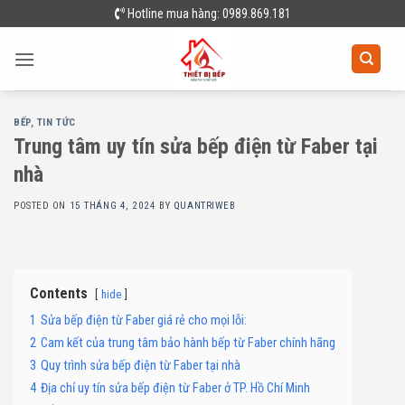
Skip
Hotline mua hàng: 0989.869.181
to
content
BẾP
,
TIN TỨC
Trung tâm uy tín sửa bếp điện từ Faber tại
nhà
POSTED ON
15 THÁNG 4, 2024
BY
QUANTRIWEB
Contents
hide
1
Sửa bếp điện từ Faber giá rẻ cho mọi lỗi:
2
Cam kết của trung tâm bảo hành bếp từ Faber chính hãng
3
Quy trình sửa bếp điện từ Faber tại nhà
4
Địa chỉ uy tín sửa bếp điện từ Faber ở TP. Hồ Chí Minh