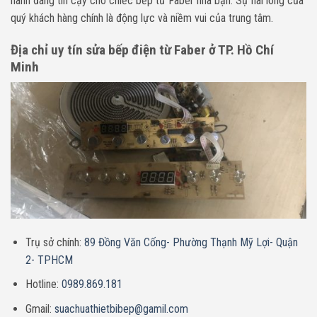
hành đáng tin cậy cho chiếc bếp từ Faber nhà bạn. Sự hài lòng của
quý khách hàng chính là động lực và niềm vui của trung tâm.
Địa chỉ uy tín sửa bếp điện từ Faber ở TP. Hồ Chí
Minh
Trụ sở chính:
89 Đồng Văn Cống- Phường Thạnh Mỹ Lợi- Quận
2- TPHCM
Hotline:
0989.869.181
Gmail:
suachuathietbibep@gamil.com