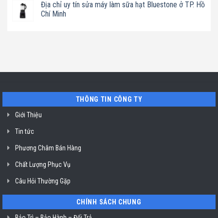
tín
Địa chỉ uy tín sửa máy làm sữa hạt Bluestone ở TP. Hồ
mùi
bình
tủ
Canzy
luận
Chí Minh
rượu
giá
ở
vang
rẻ
Địa
Không
Alaska
ở
chỉ
có
ở
TP.
uy
bình
TP.
Hồ
tín
luận
Hồ
Chí
sửa
ở
Chí
Minh
nồi
Địa
Minh
chiên
chỉ
không
uy
dầu
tín
Philips
sửa
ở
máy
TP.
làm
THÔNG TIN CÔNG TY
Hồ
sữa
Chí
hạt
Minh
Bluestone
Giới Thiệu
ở
TP.
Tin tức
Hồ
Chí
Minh
Phương Châm Bán Hàng
Chất Lượng Phục Vụ
Câu Hỏi Thường Gặp
CHÍNH SÁCH CHUNG
Bảo Trì – Bảo Hành – Đổi Trả