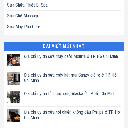
Sửa Chữa Thiết Bị Spa
Sửa Ghế Massage
Sửa Máy Pha Cafe
BÀI VIẾT MỚI NHẤT
Địa chỉ uy tín sửa máy cafe Melitta ở TP. Hồ Chí Minh
Không
có
bình
luận
Địa chỉ uy tín sửa máy hút mùi Canzy giá rẻ ở TP. Hồ
ở
Chí Minh
Địa
chỉ
Không
uy
có
tín
Địa chỉ uy tín tủ rượu vang Alaska ở TP. Hồ Chí Minh
bình
sửa
luận
máy
Không
ở
cafe
có
Địa
Melitta
bình
chỉ
ở
luận
Địa chỉ uy tín sửa nồi chiên không dầu Philips ở TP. Hồ
uy
TP.
ở
tín
Chí Minh
Hồ
Địa
sửa
Chí
chỉ
máy
Không
Minh
uy
hút
có