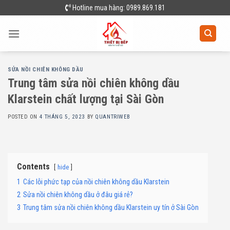
Skip
Hotline mua hàng: 0989.869.181
to
content
SỬA NỒI CHIÊN KHÔNG DẦU
Trung tâm sửa nồi chiên không dầu
Klarstein chất lượng tại Sài Gòn
POSTED ON
4 THÁNG 5, 2023
BY
QUANTRIWEB
Contents
hide
1
Các lỗi phức tạp của nồi chiên không dầu Klarstein
2
Sửa nồi chiên không dầu ở đâu giá rẻ?
3
Trung tâm sửa nồi chiên không dầu Klarstein uy tín ở Sài Gòn