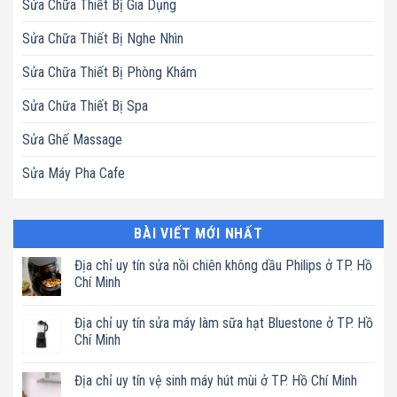
Sửa Chữa Thiết Bị Gia Dụng
Sửa Chữa Thiết Bị Nghe Nhìn
Sửa Chữa Thiết Bị Phòng Khám
Sửa Chữa Thiết Bị Spa
Sửa Ghế Massage
Sửa Máy Pha Cafe
BÀI VIẾT MỚI NHẤT
Địa chỉ uy tín sửa nồi chiên không dầu Philips ở TP. Hồ
Chí Minh
Không
có
Địa chỉ uy tín sửa máy làm sữa hạt Bluestone ở TP. Hồ
bình
luận
Chí Minh
ở
Địa
Không
chỉ
có
Địa chỉ uy tín vệ sinh máy hút mùi ở TP. Hồ Chí Minh
uy
bình
tín
luận