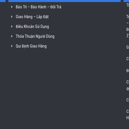
T
Bảo Trì – Bảo Hành – Đổi Trả
Giao Hàng – Lắp Đặt
T
–
Điều Khoản Sử Dụng
Đ
Z
Thỏa Thuận Người Dùng
Qui Định Giao Hàng
G
C
Đ
C
q
C
C
H