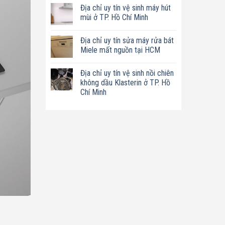
có
tín
Địa chỉ uy tín vệ sinh máy hút
bình
sửa
luận
mùi ở TP. Hồ Chí Minh
nồi
ở
chiên
Địa
Không
không
chỉ
có
dầu
Địa chỉ uy tín sửa máy rửa bát
uy
bình
Philips
tín
luận
Miele mất nguồn tại HCM
ở
sửa
ở
TP.
máy
Địa
Không
Hồ
làm
chỉ
có
Chí
Địa chỉ uy tín vệ sinh nồi chiên
sữa
uy
bình
Minh
hạt
tín
luận
không dầu Klasterin ở TP. Hồ
Bluestone
vệ
ở
Chí Minh
ở
sinh
Địa
TP.
máy
chỉ
Không
Hồ
hút
uy
có
Chí
mùi
tín
bình
Minh
ở
sửa
luận
TP.
máy
ở
Hồ
rửa
Địa
Chí
bát
chỉ
Minh
Miele
uy
mất
tín
nguồn
vệ
tại
sinh
HCM
nồi
chiên
không
dầu
Klasterin
ở
TP.
Hồ