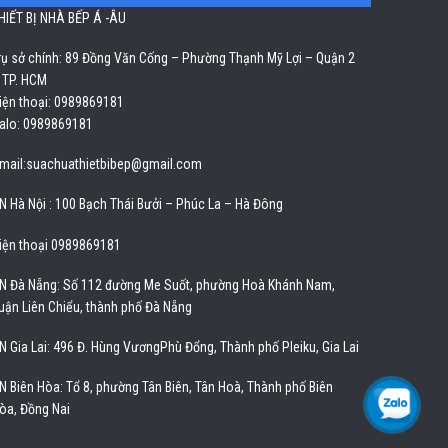
HIẾT BỊ NHÀ BẾP Á -ÂU
rụ sở chính: 89 Đồng Văn Cống – Phường Thạnh Mỹ Lợi – Quận 2
 TP. HCM
iện thoại: 0989869181
alo: 0989869181
mail:
suachuathietbibep@gmail.com
N Hà Nội : 100 Bạch Thái Bưởi – Phúc La – Hà Đông
iện thoại 0989869181
N Đà Nẵng: Số 112 đường Me Suốt, phường Hoà Khánh Nam,
uận Liên Chiểu, thành phố Đà Nẵng
N Gia Lai: 496 Đ. Hùng VươngPhù Đổng, Thành phố Pleiku, Gia Lai
N Biên Hòa: Tổ 8, phường Tân Biên, Tân Hoà, Thành phố Biên
òa, Đồng Nai