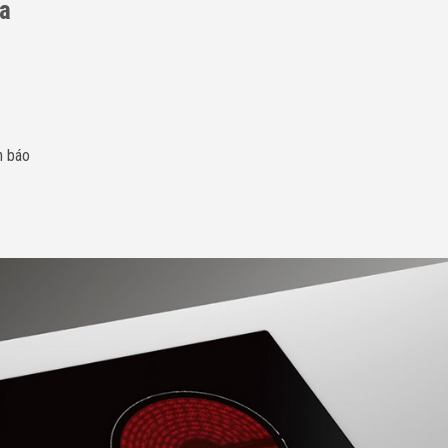
ửa
h báo