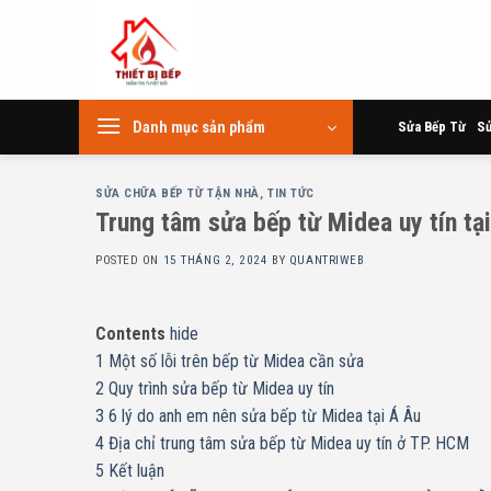
Skip
to
content
Danh mục sản phẩm
Sửa Bếp Từ
Sử
SỬA CHỮA BẾP TỪ TẬN NHÀ
,
TIN TỨC
Trung tâm sửa bếp từ Midea uy tín tạ
POSTED ON
15 THÁNG 2, 2024
BY
QUANTRIWEB
Contents
hide
1
Một số lỗi trên bếp từ Midea cần sửa
2
Quy trình sửa bếp từ Midea uy tín
3
6 lý do anh em nên sửa bếp từ Midea tại Á Âu
4
Địa chỉ trung tâm sửa bếp từ Midea uy tín ở TP. HCM
5
Kết luận