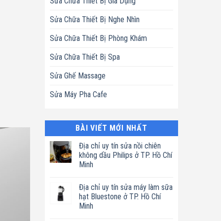
Sửa Chữa Thiết Bị Gia Dụng
Sửa Chữa Thiết Bị Nghe Nhìn
Sửa Chữa Thiết Bị Phòng Khám
Sửa Chữa Thiết Bị Spa
Sửa Ghế Massage
Sửa Máy Pha Cafe
BÀI VIẾT MỚI NHẤT
Địa chỉ uy tín sửa nồi chiên
không dầu Philips ở TP. Hồ Chí
Minh
Không
có
Địa chỉ uy tín sửa máy làm sữa
bình
luận
hạt Bluestone ở TP. Hồ Chí
ở
Minh
Địa
chỉ
Không
uy