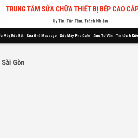
TRUNG TÂM SỬA CHỮA THIẾT BỊ BẾP CAO CẤP
Uy Tín, Tận Tâm, Trách Nhiệm
a Máy Rửa Bát
Sửa Ghế Massage
Sửa Máy Pha Cafe
Góc Tư Vấn
Tin tức & Kiế
i Sài Gòn