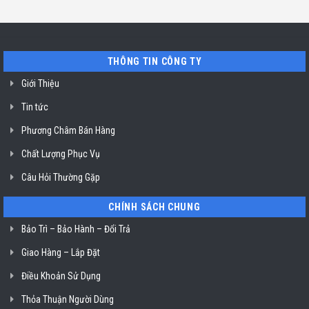
Chí
rửa
chỉ
Minh
bát
uy
Miele
tín
mất
vệ
nguồn
sinh
tại
nồi
THÔNG TIN CÔNG TY
HCM
chiên
không
dầu
Giới Thiệu
Klasterin
ở
Tin tức
TP.
Hồ
Chí
Phương Châm Bán Hàng
Minh
Chất Lượng Phục Vụ
Câu Hỏi Thường Gặp
CHÍNH SÁCH CHUNG
Bảo Trì – Bảo Hành – Đổi Trả
Giao Hàng – Lắp Đặt
Điều Khoản Sử Dụng
Thỏa Thuận Người Dùng