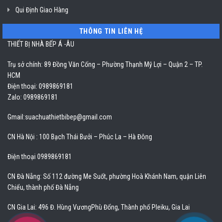
Qui Định Giao Hàng
THÔNG TIN LIÊN HỆ
THIẾT BỊ NHÀ BẾP Á -ÂU
Trụ sở chính: 89 Đồng Văn Cống – Phường Thạnh Mỹ Lợi – Quận 2 – TP.
HCM
Điện thoại: 0989869181
Zalo: 0989869181
Gmail:
suachuathietbibep@gmail.com
CN Hà Nội : 100 Bạch Thái Bưởi – Phúc La – Hà Đông
Điện thoại 0989869181
CN Đà Nẵng: Số 112 đường Me Suốt, phường Hoà Khánh Nam, quận Liên
Chiểu, thành phố Đà Nẵng
CN Gia Lai: 496 Đ. Hùng VươngPhù Đổng, Thành phố Pleiku, Gia Lai