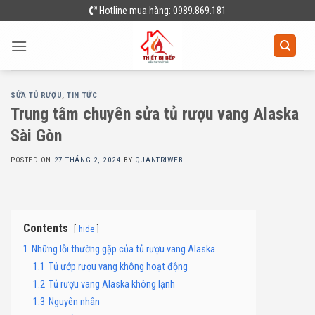
Skip
Hotline mua hàng: 0989.869.181
to
content
SỬA TỦ RƯỢU
,
TIN TỨC
Trung tâm chuyên sửa tủ rượu vang Alaska
Sài Gòn
POSTED ON
27 THÁNG 2, 2024
BY
QUANTRIWEB
Contents
hide
1
Những lỗi thường gặp của tủ rượu vang Alaska
1.1
Tủ ướp rượu vang không hoạt động
1.2
Tủ rượu vang Alaska không lạnh
1.3
Nguyên nhân