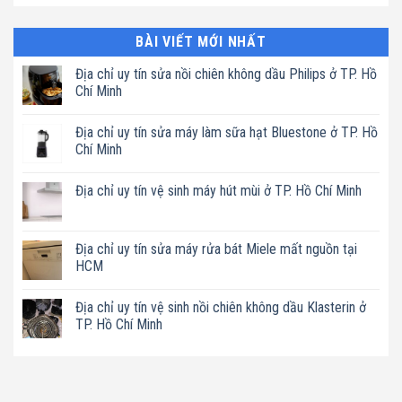
BÀI VIẾT MỚI NHẤT
Địa chỉ uy tín sửa nồi chiên không dầu Philips ở TP. Hồ
Chí Minh
Không
có
Địa chỉ uy tín sửa máy làm sữa hạt Bluestone ở TP. Hồ
bình
luận
Chí Minh
ở
Địa
Không
chỉ
có
Địa chỉ uy tín vệ sinh máy hút mùi ở TP. Hồ Chí Minh
uy
bình
tín
luận
Không
sửa
ở
có
nồi
Địa
bình
chiên
chỉ
luận
Địa chỉ uy tín sửa máy rửa bát Miele mất nguồn tại
không
uy
ở
dầu
tín
HCM
Địa
Philips
sửa
chỉ
ở
máy
Không
uy
TP.
làm
có
tín
Địa chỉ uy tín vệ sinh nồi chiên không dầu Klasterin ở
Hồ
sữa
bình
vệ
Chí
hạt
luận
TP. Hồ Chí Minh
sinh
Minh
Bluestone
ở
máy
ở
Địa
Không
hút
TP.
chỉ
có
mùi
Hồ
uy
bình
ở
Chí
tín
luận
TP.
Minh
sửa
ở
Hồ
máy
Địa