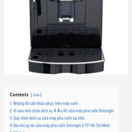
Contents
hide
1
Những lỗi cần khắc phục trên máy cafe
2
Vì sao nên chọn dịch vụ Á Âu để sửa máy pha cafe Delonghi
3
Quy trình dịch vụ sửa máy pha cafe tại nhà
4
Địa chỉ uy tín sửa máy pha cafe Delonghi ở TP. Hồ Chí Minh