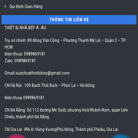
Qui Định Giao Hàng
THÔNG TIN LIÊN HỆ
THIẾT BỊ NHÀ BẾP Á -ÂU
Trụ sở chính: 89 Đồng Văn Cống – Phường Thạnh Mỹ Lợi – Quận 2 – TP.
HCM
Điện thoại: 0989869181
Zalo: 0989869181
Gmail:
suachuathietbibep@gmail.com
CN Hà Nội : 100 Bạch Thái Bưởi – Phúc La – Hà Đông
Điện thoại 0989869181
CN Đà Nẵng: Số 112 đường Me Suốt, phường Hoà Khánh Nam, quận Liên
Chiểu, thành phố Đà Nẵng
CN Gia Lai: 496 Đ. Hùng VươngPhù Đổng, Thành phố Pleiku, Gia Lai