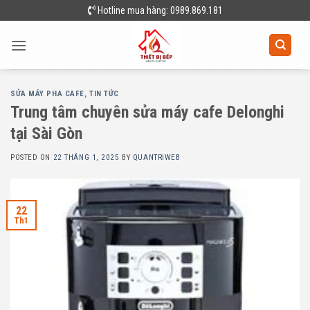
Skip
Hotline mua hàng: 0989.869.181
to
content
SỬA MÁY PHA CAFE
,
TIN TỨC
Trung tâm chuyên sửa máy cafe Delonghi
tại Sài Gòn
POSTED ON
22 THÁNG 1, 2025
BY
QUANTRIWEB
22
Th1