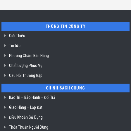
Chí
rửa
chỉ
Minh
bát
uy
Miele
tín
mất
vệ
nguồn
sinh
tại
nồi
THÔNG TIN CÔNG TY
HCM
chiên
không
dầu
Giới Thiệu
Klasterin
ở
Tin tức
TP.
Hồ
Chí
Phương Châm Bán Hàng
Minh
Chất Lượng Phục Vụ
Câu Hỏi Thường Gặp
CHÍNH SÁCH CHUNG
Bảo Trì – Bảo Hành – Đổi Trả
Giao Hàng – Lắp Đặt
Điều Khoản Sử Dụng
Thỏa Thuận Người Dùng