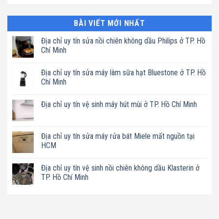
BÀI VIẾT MỚI NHẤT
Địa chỉ uy tín sửa nồi chiên không dầu Philips ở TP. Hồ
Chí Minh
Không
có
Địa chỉ uy tín sửa máy làm sữa hạt Bluestone ở TP. Hồ
bình
luận
Chí Minh
ở
Địa
Không
chỉ
có
Địa chỉ uy tín vệ sinh máy hút mùi ở TP. Hồ Chí Minh
uy
bình
tín
luận
Không
sửa
ở
có
nồi
Địa
bình
chiên
chỉ
luận
Địa chỉ uy tín sửa máy rửa bát Miele mất nguồn tại
không
uy
ở
dầu
tín
HCM
Địa
Philips
sửa
chỉ
ở
máy
Không
uy
TP.
làm
có
tín
Địa chỉ uy tín vệ sinh nồi chiên không dầu Klasterin ở
Hồ
sữa
bình
vệ
Chí
hạt
luận
TP. Hồ Chí Minh
sinh
Minh
Bluestone
ở
máy
ở
Địa
Không
hút
TP.
chỉ
có
mùi
Hồ
uy
bình
ở
Chí
tín
luận
TP.
Minh
sửa
ở
Hồ
máy
Địa