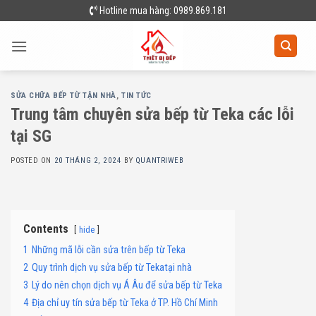
Skip
Hotline mua hàng: 0989.869.181
to
content
SỬA CHỮA BẾP TỪ TẬN NHÀ
,
TIN TỨC
Trung tâm chuyên sửa bếp từ Teka các lỗi
tại SG
POSTED ON
20 THÁNG 2, 2024
BY
QUANTRIWEB
Contents
hide
1
Những mã lỗi cần sửa trên bếp từ Teka
2
Quy trình dịch vụ sửa bếp từ Tekatại nhà
3
Lý do nên chọn dịch vụ Á Âu để sửa bếp từ Teka
4
Địa chỉ uy tín sửa bếp từ Teka ở TP. Hồ Chí Minh