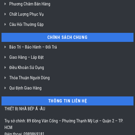
Chí
Phương Châm Bán Hàng
Minh
Chất Lượng Phục Vụ
Câu Hỏi Thường Gặp
CHÍNH SÁCH CHUNG
Bảo Trì – Bảo Hành – Đổi Trả
Giao Hàng – Lắp Đặt
Điều Khoản Sử Dụng
Thỏa Thuận Người Dùng
Qui Định Giao Hàng
THÔNG TIN LIÊN HỆ
THIẾT BỊ NHÀ BẾP Á -ÂU
Trụ sở chính: 89 Đồng Văn Cống – Phường Thạnh Mỹ Lợi – Quận 2 – TP.
HCM
Điện thoại: 0989869181