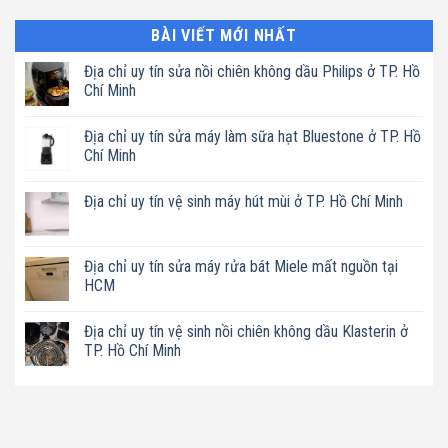
BÀI VIẾT MỚI NHẤT
Địa chỉ uy tín sửa nồi chiên không dầu Philips ở TP. Hồ
Chí Minh
Không
có
Địa chỉ uy tín sửa máy làm sữa hạt Bluestone ở TP. Hồ
bình
luận
Chí Minh
ở
Địa
Không
chỉ
có
Địa chỉ uy tín vệ sinh máy hút mùi ở TP. Hồ Chí Minh
uy
bình
tín
luận
Không
sửa
ở
có
nồi
Địa
bình
chiên
chỉ
luận
Địa chỉ uy tín sửa máy rửa bát Miele mất nguồn tại
không
uy
ở
dầu
tín
HCM
Địa
Philips
sửa
chỉ
ở
máy
Không
uy
TP.
làm
có
tín
Địa chỉ uy tín vệ sinh nồi chiên không dầu Klasterin ở
Hồ
sữa
bình
vệ
Chí
hạt
luận
TP. Hồ Chí Minh
sinh
Minh
Bluestone
ở
máy
ở
Địa
Không
hút
TP.
chỉ
có
mùi
Hồ
uy
bình
ở
Chí
tín
luận
TP.
Minh
sửa
ở
Hồ
máy
Địa
Chí