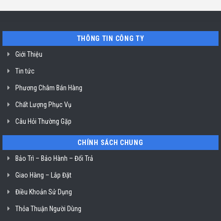
rửa
chỉ
Minh
bát
uy
Miele
tín
mất
vệ
nguồn
sinh
tại
nồi
THÔNG TIN CÔNG TY
HCM
chiên
không
dầu
Giới Thiệu
Klasterin
ở
Tin tức
TP.
Hồ
Chí
Phương Châm Bán Hàng
Minh
Chất Lượng Phục Vụ
Câu Hỏi Thường Gặp
CHÍNH SÁCH CHUNG
Bảo Trì – Bảo Hành – Đổi Trả
Giao Hàng – Lắp Đặt
Điều Khoản Sử Dụng
Thỏa Thuận Người Dùng