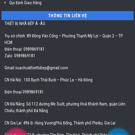
Qui Định Giao Hàng
THÔNG TIN LIÊN HỆ
THIẾT BỊ NHÀ BẾP Á -ÂU
Trụ sở chính: 89 Đồng Văn Cống – Phường Thạnh Mỹ Lợi – Quận 2 – TP.
HCM
Điện thoại: 0989869181
Zalo: 0989869181
Gmail:
suachuathietbibep@gmail.com
CN Hà Nội : 100 Bạch Thái Bưởi – Phúc La – Hà Đông
Điện thoại 0989869181
CN Đà Nẵng: Số 112 đường Me Suốt, phường Hoà Khánh Nam, quận Liên
Chiểu, thành phố Đà Nẵng
CN Gia Lai: 496 Đ. Hùng VươngPhù Đổng, Thành phố Pleiku, Gia Lai
CN Biên Hòa: Tổ 8, phường Tân Biên, Tân Hoà, Thành phố Biên Hòa, Đồng