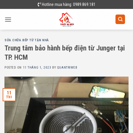
Skip
Hotline mua hàng: 0989.869.181
to
content
SỬA CHỮA BẾP TỪ TẬN NHÀ
Trung tâm bảo hành bếp điện từ Junger tại
TP. HCM
POSTED ON
11 THÁNG 1, 2023
BY
QUANTRIWEB
11
Th1