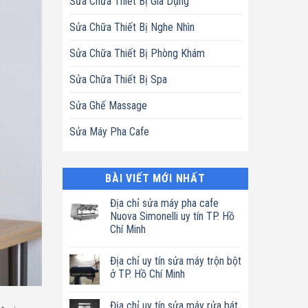
Sửa Chữa Thiết Bị Gia Dụng
Sửa Chữa Thiết Bị Nghe Nhìn
Sửa Chữa Thiết Bị Phòng Khám
Sửa Chữa Thiết Bị Spa
Sửa Ghế Massage
Sửa Máy Pha Cafe
BÀI VIẾT MỚI NHẤT
Địa chỉ sửa máy pha cafe
Nuova Simonelli uy tín TP. Hồ
Chí Minh
Không
có
Địa chỉ uy tín sửa máy trộn bột
bình
luận
ở TP. Hồ Chí Minh
ở
Địa
Không
chỉ
có
Địa chỉ uy tín sửa máy rửa bát
sửa
bình