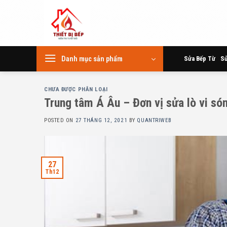
Skip
to
content
Danh mục sản phẩm
Sửa Bếp Từ
Sử
CHƯA ĐƯỢC PHÂN LOẠI
Trung tâm Á Âu – Đơn vị sửa lò vi só
POSTED ON
27 THÁNG 12, 2021
BY
QUANTRIWEB
27
Th12