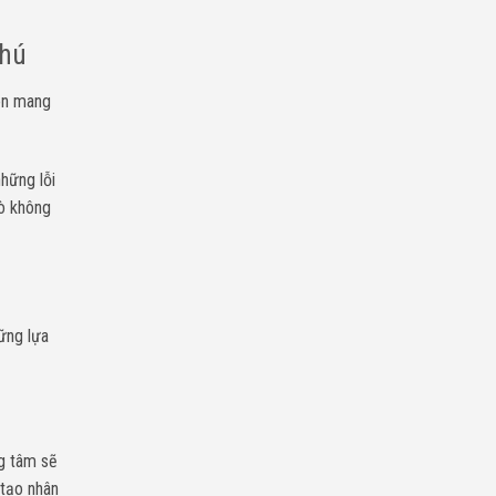
Phú
uôn mang
hững lỗi
lò không
hững lựa
ng tâm sẽ
 tạo nhân