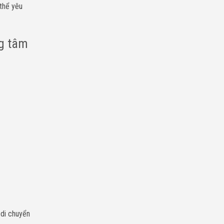
 thể yêu
ng tâm
 di chuyển