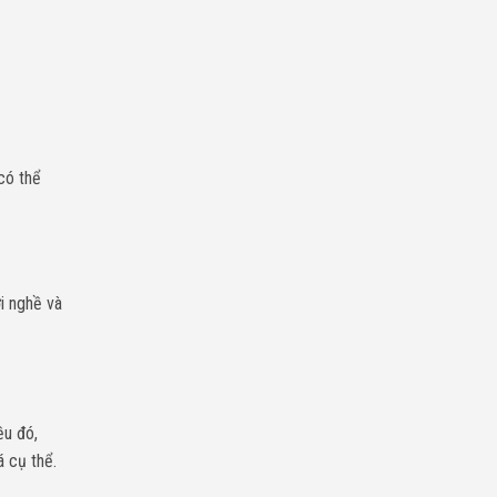
có thể
i nghề và
ều đó,
á cụ thể.