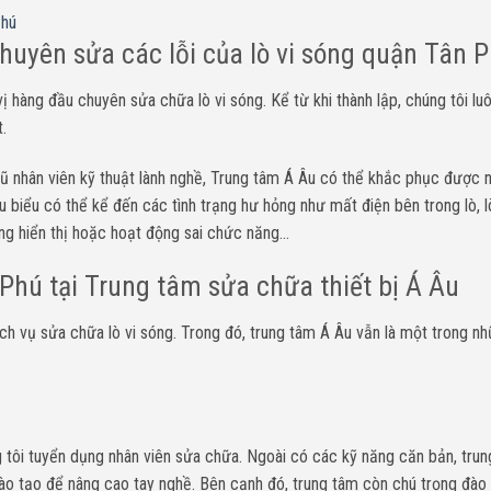
Phú
huyên sửa các lỗi của lò vi sóng quận Tân 
 hàng đầu chuyên sửa chữa lò vi sóng. Kể từ khi thành lập, chúng tôi l
.
gũ nhân viên kỹ thuật lành nghề, Trung tâm Á Âu có thể khắc phục được n
êu biểu có thể kể đến các tình trạng hư hỏng như mất điện bên trong lò, 
ng hiển thị hoặc hoạt động sai chức năng…
 Phú tại Trung tâm sửa chữa thiết bị Á Âu
ịch vụ sửa chữa lò vi sóng. Trong đó, trung tâm Á Âu vẫn là một trong n
 tôi tuyển dụng nhân viên sửa chữa. Ngoài có các kỹ năng căn bản, tru
 đào tạo để nâng cao tay nghề. Bên cạnh đó, trung tâm còn chú trọng đào