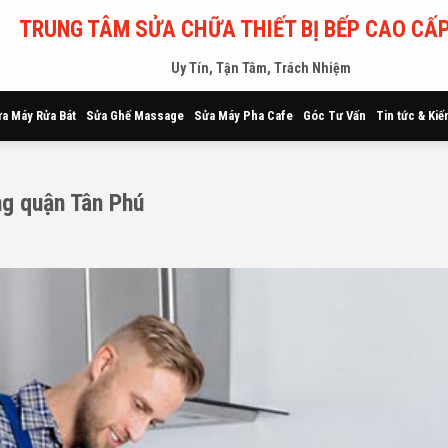
TRUNG TÂM SỬA CHỮA THIẾT BỊ BẾP CAO CẤP
Uy Tín, Tận Tâm, Trách Nhiệm
a Máy Rửa Bát
Sửa Ghế Massage
Sửa Máy Pha Cafe
Góc Tư Vấn
Tin tức & Kiế
ng quận Tân Phú