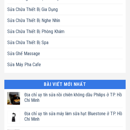
Sửa Chữa Thiết Bị Gia Dụng
Sửa Chữa Thiết Bị Nghe Nhìn
Sửa Chữa Thiết Bị Phòng Khám
Sửa Chữa Thiết Bị Spa
Sửa Ghế Massage
Sửa Máy Pha Cafe
BÀI VIẾT MỚI NHẤT
Địa chỉ uy tín sửa nồi chiên không dầu Philips ở TP. Hồ
Chí Minh
Không
có
Địa chỉ uy tín sửa máy làm sữa hạt Bluestone ở TP. Hồ
bình
luận
Chí Minh
ở
Địa
Không
chỉ
có