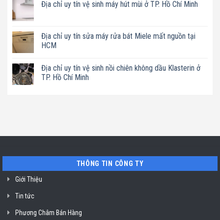
Địa chỉ uy tín vệ sinh máy hút mùi ở TP. Hồ Chí Minh
uy
bình
tín
luận
Không
sửa
ở
có
nồi
Địa
bình
chiên
chỉ
luận
Địa chỉ uy tín sửa máy rửa bát Miele mất nguồn tại
không
uy
ở
dầu
tín
HCM
Địa
Philips
sửa
chỉ
ở
máy
Không
uy
TP.
làm
có
tín
Địa chỉ uy tín vệ sinh nồi chiên không dầu Klasterin ở
Hồ
sữa
bình
vệ
Chí
hạt
luận
TP. Hồ Chí Minh
sinh
Minh
Bluestone
ở
máy
ở
Địa
Không
hút
TP.
chỉ
có
mùi
Hồ
uy
bình
ở
Chí
tín
luận
TP.
Minh
sửa
ở
Hồ
máy
Địa
Chí
rửa
chỉ
Minh
bát
uy
Miele
tín
mất
vệ
nguồn
sinh
tại
nồi
THÔNG TIN CÔNG TY
HCM
chiên
không
dầu
Giới Thiệu
Klasterin
ở
Tin tức
TP.
Hồ
Chí
Phương Châm Bán Hàng
Minh