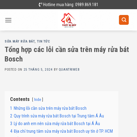
Skip
Hotline mua hàng: 0989.869.181
to
content
SỬA MÁY RỬA BÁT
,
TIN TỨC
Tổng hợp các lỗi cần sửa trên máy rửa bát
Bosch
POSTED ON
25 THÁNG 5, 2024
BY
QUANTRIWEB
Contents
hide
1
Những lỗi cần sửa trên máy rửa bát Bosch
2
Quy trình sửa máy rửa bát Bosch tại Trung tâm Á Âu
3
Lý do anh em nên sửa máy rửa bát Bosch tại Á Âu
4
Địa chỉ trung tâm sửa máy rửa bát Bosch uy tín ở TP. HCM