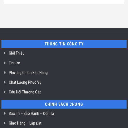
hút
TP.
chỉ
có
mùi
Hồ
uy
bình
ở
Chí
tín
luận
TP.
Minh
sửa
ở
Hồ
máy
Địa
Chí
rửa
chỉ
Minh
bát
uy
Miele
tín
mất
vệ
nguồn
sinh
tại
nồi
THÔNG TIN CÔNG TY
HCM
chiên
không
dầu
Giới Thiệu
Klasterin
ở
Tin tức
TP.
Hồ
Chí
Phương Châm Bán Hàng
Minh
Chất Lượng Phục Vụ
Câu Hỏi Thường Gặp
CHÍNH SÁCH CHUNG
Bảo Trì – Bảo Hành – Đổi Trả
Giao Hàng – Lắp Đặt