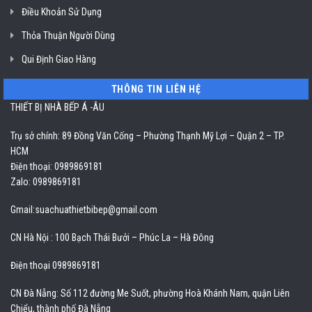
Điều Khoản Sử Dụng
Thỏa Thuận Người Dùng
Qui Định Giao Hàng
THÔNG TIN LIÊN HỆ
THIẾT BỊ NHÀ BẾP Á -ÂU
Trụ sở chính: 89 Đồng Văn Cống – Phường Thạnh Mỹ Lợi – Quận 2 – TP.
HCM
Điện thoại: 0989869181
Zalo: 0989869181
Gmail:
suachuathietbibep@gmail.com
CN Hà Nội : 100 Bạch Thái Bưởi – Phúc La – Hà Đông
Điện thoại 0989869181
CN Đà Nẵng: Số 112 đường Me Suốt, phường Hoà Khánh Nam, quận Liên
Chiểu, thành phố Đà Nẵng