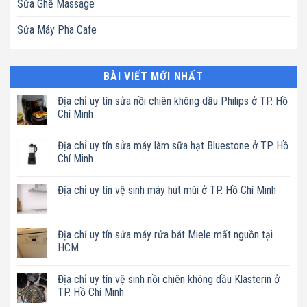
Sửa Ghế Massage
Sửa Máy Pha Cafe
BÀI VIẾT MỚI NHẤT
Địa chỉ uy tín sửa nồi chiên không dầu Philips ở TP. Hồ
Chí Minh
Không
có
Địa chỉ uy tín sửa máy làm sữa hạt Bluestone ở TP. Hồ
bình
luận
Chí Minh
ở
Địa
Không
chỉ
có
Địa chỉ uy tín vệ sinh máy hút mùi ở TP. Hồ Chí Minh
uy
bình
tín
luận
Không
sửa
ở
có
nồi
Địa
bình
chiên
chỉ
luận
Địa chỉ uy tín sửa máy rửa bát Miele mất nguồn tại
không
uy
ở
dầu
tín
HCM
Địa
Philips
sửa
chỉ
ở
máy
Không
uy
TP.
làm
có
tín
Địa chỉ uy tín vệ sinh nồi chiên không dầu Klasterin ở
Hồ
sữa
bình
vệ
Chí
hạt
luận
TP. Hồ Chí Minh
sinh
Minh
Bluestone
ở
máy
ở
Địa
Không