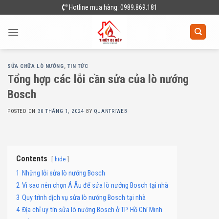
Skip
Hotline mua hàng: 0989.869.181
to
content
SỬA CHỮA LÒ NƯỚNG
,
TIN TỨC
Tổng hợp các lỗi cần sửa của lò nướng
Bosch
POSTED ON
30 THÁNG 1, 2024
BY
QUANTRIWEB
Contents
hide
1
Những lỗi sửa lò nướng Bosch
2
Vì sao nên chọn Á Âu để sửa lò nướng Bosch tại nhà
3
Quy trình dịch vụ sửa lò nướng Bosch tại nhà
4
Địa chỉ uy tín sửa lò nướng Bosch ở TP. Hồ Chí Minh