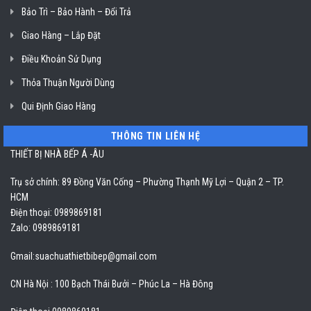
Bảo Trì – Bảo Hành – Đổi Trả
Giao Hàng – Lắp Đặt
Điều Khoản Sử Dụng
Thỏa Thuận Người Dùng
Qui Định Giao Hàng
THÔNG TIN LIÊN HỆ
THIẾT BỊ NHÀ BẾP Á -ÂU
Trụ sở chính: 89 Đồng Văn Cống – Phường Thạnh Mỹ Lợi – Quận 2 – TP.
HCM
Điện thoại: 0989869181
Zalo: 0989869181
Gmail:
suachuathietbibep@gmail.com
CN Hà Nội : 100 Bạch Thái Bưởi – Phúc La – Hà Đông