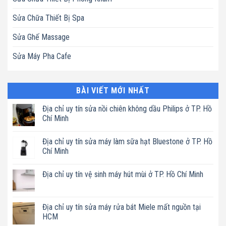
Sửa Chữa Thiết Bị Spa
Sửa Ghế Massage
Sửa Máy Pha Cafe
BÀI VIẾT MỚI NHẤT
Địa chỉ uy tín sửa nồi chiên không dầu Philips ở TP. Hồ
Chí Minh
Không
có
Địa chỉ uy tín sửa máy làm sữa hạt Bluestone ở TP. Hồ
bình
luận
Chí Minh
ở
Địa
Không
chỉ
có
Địa chỉ uy tín vệ sinh máy hút mùi ở TP. Hồ Chí Minh
uy
bình
tín
luận
Không
sửa
ở
có
nồi
Địa
bình
chiên
chỉ
luận
Địa chỉ uy tín sửa máy rửa bát Miele mất nguồn tại
không
uy
ở
dầu
tín
HCM
Địa
Philips
sửa
chỉ