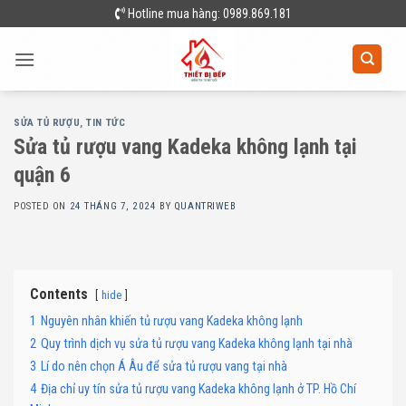
Skip
Hotline mua hàng: 0989.869.181
to
content
SỬA TỦ RƯỢU
,
TIN TỨC
Sửa tủ rượu vang Kadeka không lạnh tại
quận 6
POSTED ON
24 THÁNG 7, 2024
BY
QUANTRIWEB
Contents
hide
1
Nguyên nhân khiến tủ rượu vang Kadeka không lạnh
2
Quy trình dịch vụ sửa tủ rượu vang Kadeka không lạnh tại nhà
3
Lí do nên chọn Á Âu để sửa tủ rượu vang tại nhà
4
Địa chỉ uy tín sửa tủ rượu vang Kadeka không lạnh ở TP. Hồ Chí