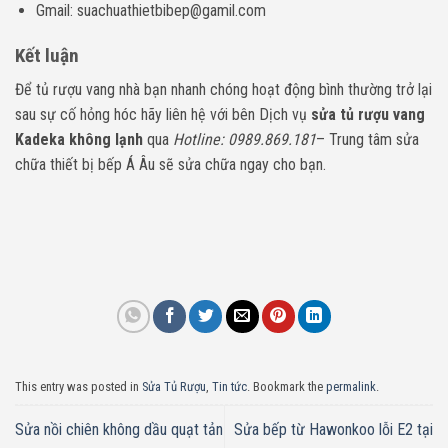
Gmail: suachuathietbibep@gamil.com
Kết luận
Để tủ rượu vang nhà bạn nhanh chóng hoạt động bình thường trở lại
sau sự cố hỏng hóc hãy liên hệ với bên Dịch vụ
sửa tủ rượu vang
Kadeka không lạnh
qua
Hotline: 0989.869.181
– Trung tâm sửa
chữa thiết bị bếp Á Âu sẽ sửa chữa ngay cho bạn.
This entry was posted in
Sửa Tủ Rượu
,
Tin tức
. Bookmark the
permalink
.
Sửa nồi chiên không dầu quạt tản
Sửa bếp từ Hawonkoo lỗi E2 tại