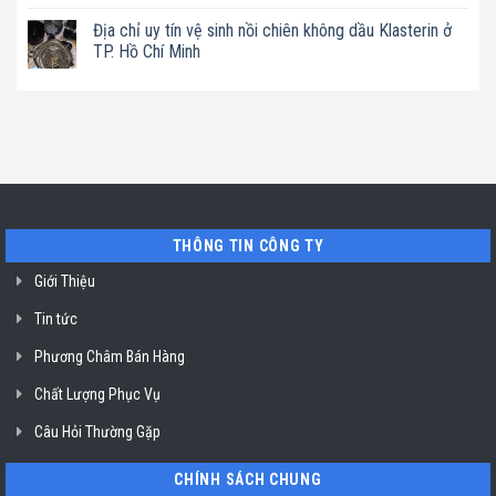
ở
máy
Không
uy
TP.
làm
có
tín
Địa chỉ uy tín vệ sinh nồi chiên không dầu Klasterin ở
Hồ
sữa
bình
vệ
Chí
hạt
luận
TP. Hồ Chí Minh
sinh
Minh
Bluestone
ở
máy
ở
Địa
Không
hút
TP.
chỉ
có
mùi
Hồ
uy
bình
ở
Chí
tín
luận
TP.
Minh
sửa
ở
Hồ
máy
Địa
Chí
rửa
chỉ
Minh
bát
uy
Miele
tín
mất
vệ
nguồn
sinh
tại
nồi
THÔNG TIN CÔNG TY
HCM
chiên
không
dầu
Giới Thiệu
Klasterin
ở
Tin tức
TP.
Hồ
Chí
Phương Châm Bán Hàng
Minh
Chất Lượng Phục Vụ
Câu Hỏi Thường Gặp
CHÍNH SÁCH CHUNG