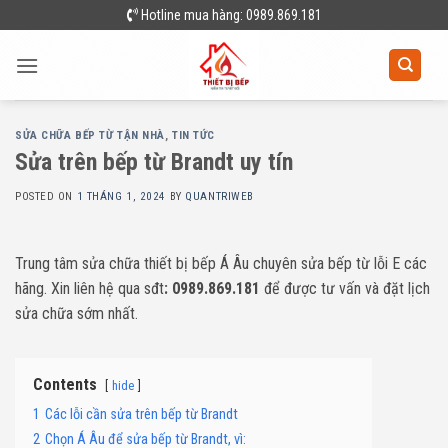
Skip
Hotline mua hàng: 0989.869.181
to
content
SỬA CHỮA BẾP TỪ TẬN NHÀ
,
TIN TỨC
Sửa trên bếp từ Brandt uy tín
POSTED ON
1 THÁNG 1, 2024
BY
QUANTRIWEB
Trung tâm sửa chữa thiết bị bếp Á Âu chuyên sửa bếp từ lỗi E các
hãng. Xin liên hệ qua sđt
: 0989.869.181
để được tư vấn và đặt lịch
sửa chữa sớm nhất.
Contents
hide
1
Các lỗi cần sửa trên bếp từ Brandt
2
Chọn Á Âu để sửa bếp từ Brandt, vì: