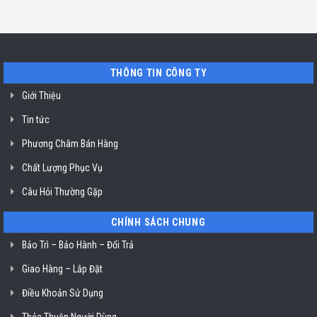
Gòn
chỉ
Minh
cafe
uy
Nuova
tín
Simonelli
sửa
uy
máy
tín
trộn
TP.
bột
Hồ
ở
THÔNG TIN CÔNG TY
Chí
TP.
Minh
Hồ
Giới Thiệu
Chí
Minh
Tin tức
Phương Châm Bán Hàng
Chất Lượng Phục Vụ
Câu Hỏi Thường Gặp
CHÍNH SÁCH CHUNG
Bảo Trì – Bảo Hành – Đổi Trả
Giao Hàng – Lắp Đặt
Điều Khoản Sử Dụng
Thỏa Thuận Người Dùng