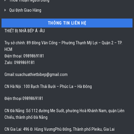
Qui Định Giao Hàng
THÔNG TIN LIÊN HỆ
THIẾT BỊ NHÀ BẾP Á -ÂU
Trụ sở chính: 89 Đồng Văn Cống – Phường Thạnh Mỹ Lợi – Quận 2 – TP.
HCM
Điện thoại: 0989869181
Zalo: 0989869181
Gmail:
suachuathietbibep@gmail.com
CN Hà Nội : 100 Bạch Thái Bưởi – Phúc La – Hà Đông
Điện thoại 0989869181
CN Đà Nẵng: Số 112 đường Me Suốt, phường Hoà Khánh Nam, quận Liên
Chiểu, thành phố Đà Nẵng
CN Gia Lai: 496 Đ. Hùng VươngPhù Đổng, Thành phố Pleiku, Gia Lai