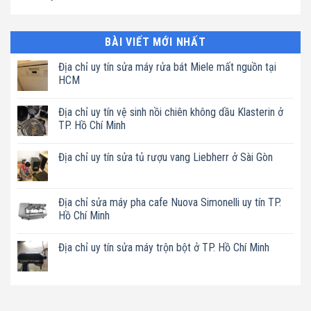
BÀI VIẾT MỚI NHẤT
Địa chỉ uy tín sửa máy rửa bát Miele mất nguồn tại
HCM
Không
có
Địa chỉ uy tín vệ sinh nồi chiên không dầu Klasterin ở
bình
luận
TP. Hồ Chí Minh
ở
Địa
Không
chỉ
có
Địa chỉ uy tín sửa tủ rượu vang Liebherr ở Sài Gòn
uy
bình
tín
luận
Không
sửa
ở
có
máy
Địa
bình
rửa
chỉ
luận
Địa chỉ sửa máy pha cafe Nuova Simonelli uy tín TP.
bát
uy
ở
Miele
tín
Hồ Chí Minh
Địa
mất
vệ
chỉ
nguồn
sinh
Không
uy
tại
nồi
có
tín
Địa chỉ uy tín sửa máy trộn bột ở TP. Hồ Chí Minh
HCM
chiên
bình
sửa
không
luận
tủ
Không
dầu
ở
rượu
có
Klasterin
Địa
vang
bình
ở
chỉ
Liebherr
luận
TP.
sửa
ở
ở
Hồ
máy
Sài
Địa
Chí
pha