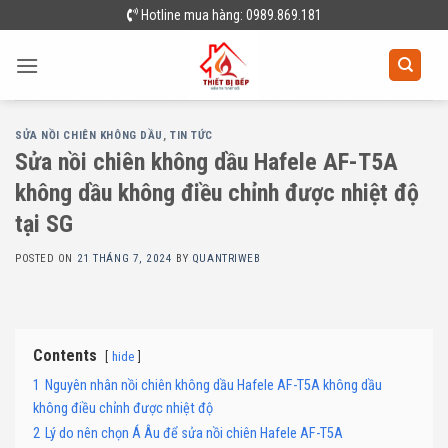
Skip
Hotline mua hàng: 0989.869.181
to
content
SỬA NỒI CHIÊN KHÔNG DẦU
,
TIN TỨC
Sửa nồi chiên không dầu Hafele AF-T5A
không dầu không điều chỉnh được nhiệt độ
tại SG
POSTED ON
21 THÁNG 7, 2024
BY
QUANTRIWEB
Contents
hide
1
Nguyên nhân nồi chiên không dầu Hafele AF-T5A không dầu
không điều chỉnh được nhiệt độ
2
Lý do nên chọn Á Âu để sửa nồi chiên Hafele AF-T5A