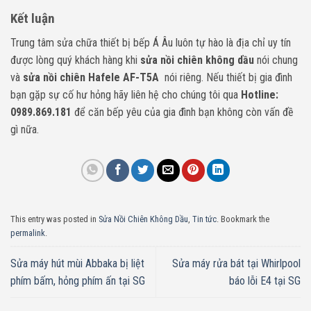
Kết luận
Trung tâm sửa chữa thiết bị bếp Á Âu luôn tự hào là địa chỉ uy tín
được lòng quý khách hàng khi
sửa nồi chiên không dầu
nói chung
và
sửa nồi chiên
Hafele AF-T5A
nói riêng. Nếu thiết bị gia đình
bạn gặp sự cố hư hỏng hãy liên hệ cho chúng tôi qua
Hotline:
0989.869.181
để căn bếp yêu của gia đình bạn không còn vấn đề
gì nữa.
This entry was posted in
Sửa Nồi Chiên Không Dầu
,
Tin tức
. Bookmark the
permalink
.
Sửa máy hút mùi Abbaka bị liệt
Sửa máy rửa bát tại Whirlpool
phím bấm, hỏng phím ấn tại SG
báo lỗi E4 tại SG