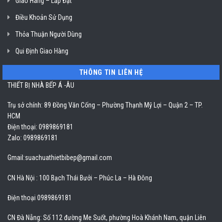
Giao Hàng – Lắp Đặt
Điều Khoản Sử Dụng
Thỏa Thuận Người Dùng
Qui Định Giao Hàng
THÔNG TIN LIÊN HỆ
THIẾT BỊ NHÀ BẾP Á -ÂU
Trụ sở chính: 89 Đồng Văn Cống – Phường Thạnh Mỹ Lợi – Quận 2 – TP.
HCM
Điện thoại: 0989869181
Zalo: 0989869181
Gmail:
suachuathietbibep@gmail.com
CN Hà Nội : 100 Bạch Thái Bưởi – Phúc La – Hà Đông
Điện thoại 0989869181
CN Đà Nẵng: Số 112 đường Me Suốt, phường Hoà Khánh Nam, quận Liên