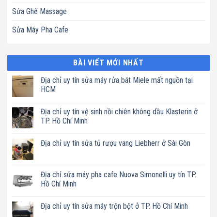
Sửa Ghế Massage
Sửa Máy Pha Cafe
BÀI VIẾT MỚI NHẤT
Địa chỉ uy tín sửa máy rửa bát Miele mất nguồn tại
HCM
Không
có
Địa chỉ uy tín vệ sinh nồi chiên không dầu Klasterin ở
bình
luận
TP. Hồ Chí Minh
ở
Địa
Không
chỉ
có
Địa chỉ uy tín sửa tủ rượu vang Liebherr ở Sài Gòn
uy
bình
tín
luận
Không
sửa
ở
có
máy
Địa
bình
rửa
chỉ
luận
Địa chỉ sửa máy pha cafe Nuova Simonelli uy tín TP.
bát
uy
ở
Miele
tín
Hồ Chí Minh
Địa
mất
vệ
chỉ
nguồn
sinh
Không
uy
tại
nồi
có
tín
Địa chỉ uy tín sửa máy trộn bột ở TP. Hồ Chí Minh
HCM
chiên
bình
sửa
không
luận
tủ
Không