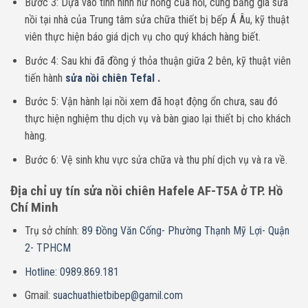
Bước 3: Dựa vào tình hình hư hỏng của nồi, cùng bảng giá sửa
nồi tại nhà của Trung tâm sửa chữa thiết bị bếp Á Âu, kỹ thuật
viên thực hiện báo giá dịch vụ cho quý khách hàng biết.
Bước 4: Sau khi đã đồng ý thỏa thuận giữa 2 bên, kỹ thuật viên
tiến hành
sửa nồi chiên Tefal
.
Bước 5: Vận hành lại nồi xem đã hoạt động ổn chưa, sau đó
thực hiện nghiệm thu dịch vụ và bàn giao lại thiết bị cho khách
hàng.
Bước 6: Vệ sinh khu vực sửa chữa và thu phí dịch vụ và ra về.
Địa chỉ uy tín sửa nồi chiên
Hafele AF-T5A
ở TP. Hồ
Chí Minh
Trụ sở chính:
89 Đồng Văn Cống- Phường Thạnh Mỹ Lợi- Quận
2- TPHCM
Hotline: 0989.869.181
Gmail:
suachuathietbibep@gamil.com