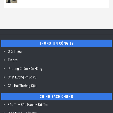
dầu
ở
rượu
có
Klasterin
Địa
vang
bình
ở
chỉ
Liebherr
luận
TP.
sửa
ở
ở
Hồ
máy
Sài
Địa
Chí
pha
Gòn
chỉ
Minh
cafe
uy
Nuova
tín
Simonelli
sửa
uy
máy
tín
trộn
TP.
bột
Hồ
ở
THÔNG TIN CÔNG TY
Chí
TP.
Minh
Hồ
Giới Thiệu
Chí
Minh
Tin tức
Phương Châm Bán Hàng
Chất Lượng Phục Vụ
Câu Hỏi Thường Gặp
CHÍNH SÁCH CHUNG
Bảo Trì – Bảo Hành – Đổi Trả