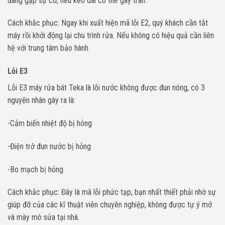
đang gặp sự cố, nếu kéo dài có thể gây tràn.
Cách khắc phục: Ngay khi xuất hiện mã lỗi E2, quý khách cần tắt
máy rồi khởi động lại chu trình rửa. Nếu không có hiệu quả cần liên
hệ với trung tâm bảo hành
Lỗi E3
Lỗi E3 máy rửa bát Teka là lỗi nước không được đun nóng, có 3
nguyên nhân gây ra là:
-Cảm biến nhiệt độ bị hỏng
-Điện trở đun nước bị hỏng
-Bo mạch bị hỏng
Cách khắc phục: Đây là mã lỗi phức tạp, bạn nhất thiết phải nhờ sự
giúp đỡ của các kĩ thuật viên chuyên nghiệp, không được tự ý mở
và mày mò sửa tại nhà.