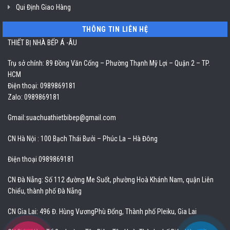
Qui Định Giao Hàng
THÔNG TIN LIÊN HỆ
THIẾT BỊ NHÀ BẾP Á -ÂU
Trụ sở chính: 89 Đồng Văn Cống – Phường Thạnh Mỹ Lợi – Quận 2 – TP.
HCM
Điện thoại: 0989869181
Zalo: 0989869181
Gmail:
suachuathietbibep@gmail.com
CN Hà Nội : 100 Bạch Thái Bưởi – Phúc La – Hà Đông
Điện thoại 0989869181
CN Đà Nẵng: Số 112 đường Me Suốt, phường Hoà Khánh Nam, quận Liên
Chiểu, thành phố Đà Nẵng
CN Gia Lai: 496 Đ. Hùng VươngPhù Đổng, Thành phố Pleiku, Gia Lai