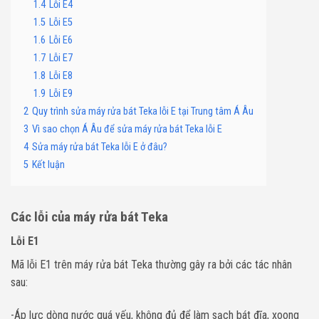
1.4
Lỗi E4
1.5
Lỗi E5
1.6
Lỗi E6
1.7
Lỗi E7
1.8
Lỗi E8
1.9
Lỗi E9
2
Quy trình sửa máy rửa bát Teka lỗi E tại Trung tâm Á Âu
3
Vì sao chọn Á Âu để sửa máy rửa bát Teka lỗi E
4
Sửa máy rửa bát Teka lỗi E ở đâu?
5
Kết luận
Các lỗi của máy rửa bát Teka
Lỗi E1
Mã lỗi E1 trên máy rửa bát Teka thường gây ra bởi các tác nhân
sau:
-Áp lực dòng nước quá yếu, không đủ để làm sạch bát đĩa, xoong