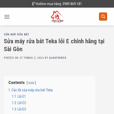
Skip
Hotline mua hàng: 0989.869.181
to
content
SỬA MÁY RỬA BÁT
Sửa máy rửa bát Teka lỗi E chính hãng tại
Sài Gòn
POSTED ON
27 THÁNG 3, 2023
BY
QUANTRIWEB
Contents
hide
1
Các lỗi của máy rửa bát Teka
1.1
Lỗi E1
1.2
Lỗi E2
1.3
Lỗi E3