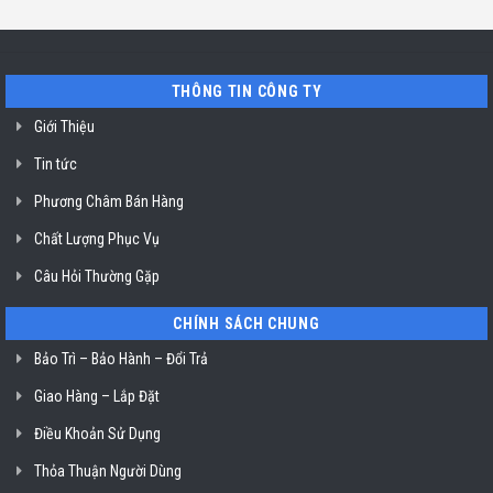
rửa
chỉ
Minh
bát
uy
Miele
tín
mất
vệ
nguồn
sinh
tại
nồi
THÔNG TIN CÔNG TY
HCM
chiên
không
dầu
Giới Thiệu
Klasterin
ở
Tin tức
TP.
Hồ
Chí
Phương Châm Bán Hàng
Minh
Chất Lượng Phục Vụ
Câu Hỏi Thường Gặp
CHÍNH SÁCH CHUNG
Bảo Trì – Bảo Hành – Đổi Trả
Giao Hàng – Lắp Đặt
Điều Khoản Sử Dụng
Thỏa Thuận Người Dùng