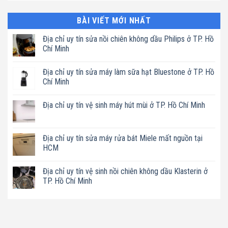
BÀI VIẾT MỚI NHẤT
Địa chỉ uy tín sửa nồi chiên không dầu Philips ở TP. Hồ
Chí Minh
Không
có
Địa chỉ uy tín sửa máy làm sữa hạt Bluestone ở TP. Hồ
bình
luận
Chí Minh
ở
Địa
Không
chỉ
có
Địa chỉ uy tín vệ sinh máy hút mùi ở TP. Hồ Chí Minh
uy
bình
tín
luận
Không
sửa
ở
có
nồi
Địa
bình
chiên
chỉ
luận
Địa chỉ uy tín sửa máy rửa bát Miele mất nguồn tại
không
uy
ở
dầu
tín
HCM
Địa
Philips
sửa
chỉ
ở
máy
Không
uy
TP.
làm
có
tín
Địa chỉ uy tín vệ sinh nồi chiên không dầu Klasterin ở
Hồ
sữa
bình
vệ
Chí
hạt
luận
TP. Hồ Chí Minh
sinh
Minh
Bluestone
ở
máy
ở
Địa
Không
hút
TP.
chỉ
có
mùi
Hồ
uy
bình
ở
Chí
tín
luận
TP.
Minh
sửa
ở
Hồ
máy
Địa
Chí