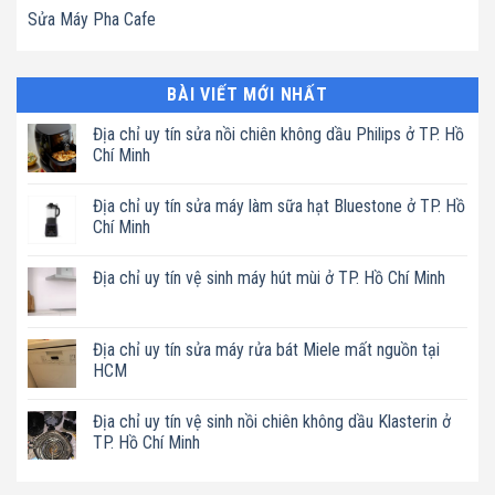
Sửa Máy Pha Cafe
BÀI VIẾT MỚI NHẤT
Địa chỉ uy tín sửa nồi chiên không dầu Philips ở TP. Hồ
Chí Minh
Không
có
Địa chỉ uy tín sửa máy làm sữa hạt Bluestone ở TP. Hồ
bình
luận
Chí Minh
ở
Địa
Không
chỉ
có
Địa chỉ uy tín vệ sinh máy hút mùi ở TP. Hồ Chí Minh
uy
bình
tín
luận
Không
sửa
ở
có
nồi
Địa
bình
chiên
chỉ
luận
Địa chỉ uy tín sửa máy rửa bát Miele mất nguồn tại
không
uy
ở
dầu
tín
HCM
Địa
Philips
sửa
chỉ
ở
máy
Không
uy
TP.
làm
có
tín
Địa chỉ uy tín vệ sinh nồi chiên không dầu Klasterin ở
Hồ
sữa
bình
vệ
Chí
hạt
luận
TP. Hồ Chí Minh
sinh
Minh
Bluestone
ở
máy
ở
Địa
Không
hút
TP.
chỉ
có
mùi
Hồ
uy
bình