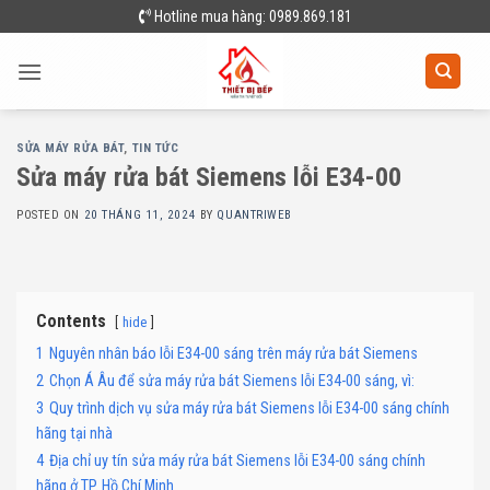
Skip
Hotline mua hàng: 0989.869.181
to
content
SỬA MÁY RỬA BÁT
,
TIN TỨC
Sửa máy rửa bát Siemens lỗi E34-00
POSTED ON
20 THÁNG 11, 2024
BY
QUANTRIWEB
Contents
hide
1
Nguyên nhân báo lỗi E34-00 sáng trên máy rửa bát Siemens
2
Chọn Á Âu để sửa máy rửa bát Siemens lỗi E34-00 sáng, vì:
3
Quy trình dịch vụ sửa máy rửa bát Siemens lỗi E34-00 sáng chính
hãng tại nhà
4
Địa chỉ uy tín sửa máy rửa bát Siemens lỗi E34-00 sáng chính
hãng ở TP. Hồ Chí Minh