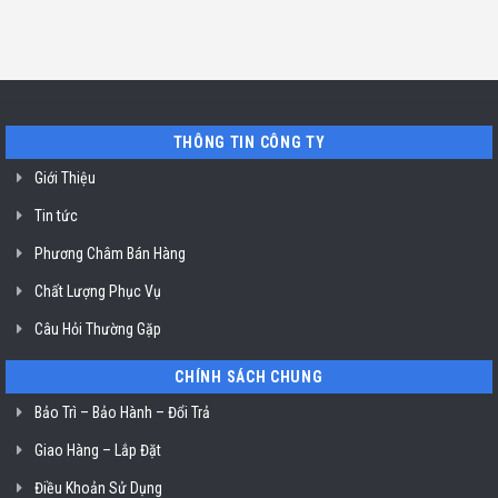
ở
Chí
tín
luận
TP.
Minh
sửa
ở
Hồ
máy
Địa
Chí
rửa
chỉ
Minh
bát
uy
Miele
tín
mất
vệ
nguồn
sinh
tại
nồi
THÔNG TIN CÔNG TY
HCM
chiên
không
dầu
Giới Thiệu
Klasterin
ở
Tin tức
TP.
Hồ
Chí
Phương Châm Bán Hàng
Minh
Chất Lượng Phục Vụ
Câu Hỏi Thường Gặp
CHÍNH SÁCH CHUNG
Bảo Trì – Bảo Hành – Đổi Trả
Giao Hàng – Lắp Đặt
Điều Khoản Sử Dụng