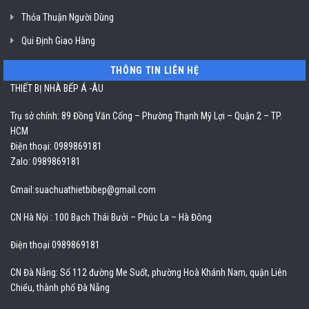
Thỏa Thuận Người Dùng
Qui Định Giao Hàng
THÔNG TIN LIÊN HỆ
THIẾT BỊ NHÀ BẾP Á -ÂU
Trụ sở chính: 89 Đồng Văn Cống – Phường Thạnh Mỹ Lợi – Quận 2 – TP.
HCM
Điện thoại: 0989869181
Zalo: 0989869181
Gmail:
suachuathietbibep@gmail.com
CN Hà Nội : 100 Bạch Thái Bưởi – Phúc La – Hà Đông
Điện thoại 0989869181
CN Đà Nẵng: Số 112 đường Me Suốt, phường Hoà Khánh Nam, quận Liên
Chiểu, thành phố Đà Nẵng