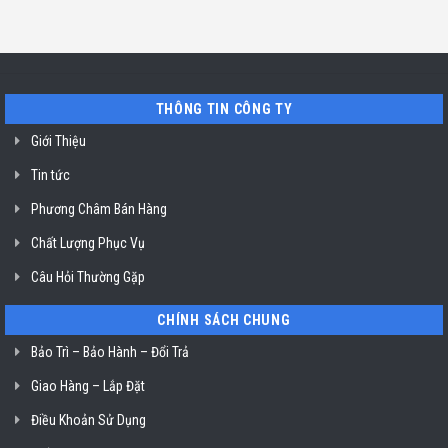
Minh
sửa
ở
Hồ
máy
Địa
Chí
rửa
chỉ
Minh
bát
uy
Miele
tín
mất
vệ
nguồn
sinh
tại
nồi
THÔNG TIN CÔNG TY
HCM
chiên
không
dầu
Giới Thiệu
Klasterin
ở
Tin tức
TP.
Hồ
Chí
Phương Châm Bán Hàng
Minh
Chất Lượng Phục Vụ
Câu Hỏi Thường Gặp
CHÍNH SÁCH CHUNG
Bảo Trì – Bảo Hành – Đổi Trả
Giao Hàng – Lắp Đặt
Điều Khoản Sử Dụng