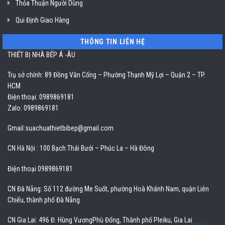
Thỏa Thuận Người Dùng
Qui Định Giao Hàng
THÔNG TIN LIÊN HỆ
THIẾT BỊ NHÀ BẾP Á -ÂU
Trụ sở chính: 89 Đồng Văn Cống – Phường Thạnh Mỹ Lợi – Quận 2 – TP.
HCM
Điện thoại: 0989869181
Zalo: 0989869181
Gmail:
suachuathietbibep@gmail.com
CN Hà Nội : 100 Bạch Thái Bưởi – Phúc La – Hà Đông
Điện thoại 0989869181
CN Đà Nẵng: Số 112 đường Me Suốt, phường Hoà Khánh Nam, quận Liên
Chiểu, thành phố Đà Nẵng
CN Gia Lai: 496 Đ. Hùng VươngPhù Đổng, Thành phố Pleiku, Gia Lai