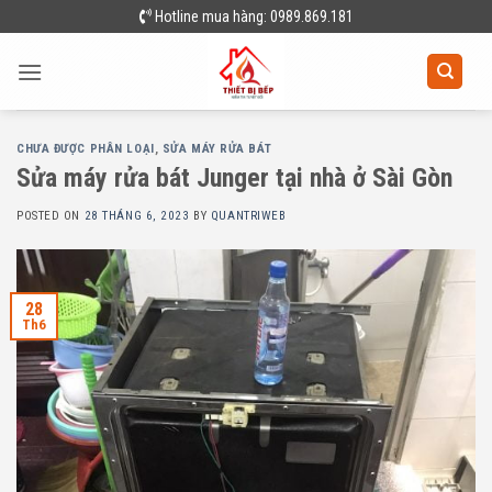
Skip
Hotline mua hàng: 0989.869.181
to
content
CHƯA ĐƯỢC PHÂN LOẠI
,
SỬA MÁY RỬA BÁT
Sửa máy rửa bát Junger tại nhà ở Sài Gòn
POSTED ON
28 THÁNG 6, 2023
BY
QUANTRIWEB
28
Th6