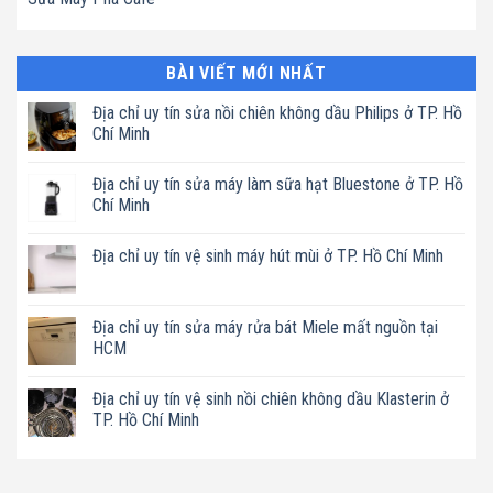
BÀI VIẾT MỚI NHẤT
Địa chỉ uy tín sửa nồi chiên không dầu Philips ở TP. Hồ
Chí Minh
Không
có
Địa chỉ uy tín sửa máy làm sữa hạt Bluestone ở TP. Hồ
bình
luận
Chí Minh
ở
Địa
Không
chỉ
có
Địa chỉ uy tín vệ sinh máy hút mùi ở TP. Hồ Chí Minh
uy
bình
tín
luận
Không
sửa
ở
có
nồi
Địa
bình
chiên
chỉ
luận
Địa chỉ uy tín sửa máy rửa bát Miele mất nguồn tại
không
uy
ở
dầu
tín
HCM
Địa
Philips
sửa
chỉ
ở
máy
Không
uy
TP.
làm
có
tín
Địa chỉ uy tín vệ sinh nồi chiên không dầu Klasterin ở
Hồ
sữa
bình
vệ
Chí
hạt
luận
TP. Hồ Chí Minh
sinh
Minh
Bluestone
ở
máy
ở
Địa
Không
hút
TP.
chỉ
có
mùi
Hồ
uy
bình
ở
Chí
tín
luận
TP.