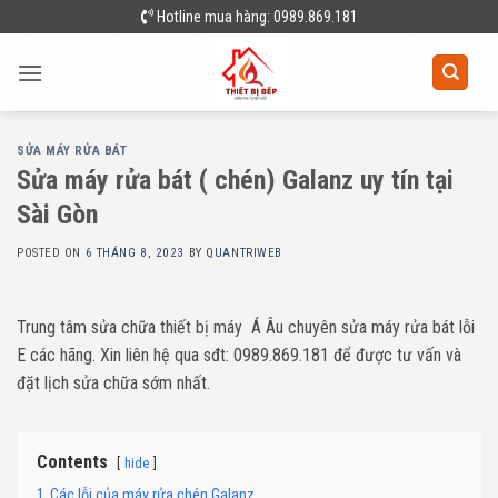
Skip
Hotline mua hàng: 0989.869.181
to
content
SỬA MÁY RỬA BÁT
Sửa máy rửa bát ( chén) Galanz uy tín tại
Sài Gòn
POSTED ON
6 THÁNG 8, 2023
BY
QUANTRIWEB
Trung tâm sửa chữa thiết bị máy Á Âu chuyên sửa máy rửa bát lỗi
E các hãng. Xin liên hệ qua sđt: 0989.869.181 để được tư vấn và
đặt lịch sửa chữa sớm nhất.
Contents
hide
1
Các lỗi của máy rửa chén Galanz .