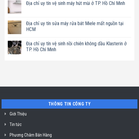
Địa chỉ uy tín vệ sinh máy hút mùi ở TP. Hồ Chí Minh
uy
bình
tín
luận
Không
sửa
ở
có
nồi
Địa
bình
chiên
chỉ
luận
Địa chỉ uy tín sửa máy rửa bát Miele mất nguồn tại
không
uy
ở
dầu
tín
HCM
Địa
Philips
sửa
chỉ
ở
máy
Không
uy
TP.
làm
có
tín
Địa chỉ uy tín vệ sinh nồi chiên không dầu Klasterin ở
Hồ
sữa
bình
vệ
Chí
hạt
luận
TP. Hồ Chí Minh
sinh
Minh
Bluestone
ở
máy
ở
Địa
Không
hút
TP.
chỉ
có
mùi
Hồ
uy
bình
ở
Chí
tín
luận
TP.
Minh
sửa
ở
Hồ
máy
Địa
Chí
rửa
chỉ
Minh
bát
uy
Miele
tín
mất
vệ
nguồn
sinh
tại
nồi
THÔNG TIN CÔNG TY
HCM
chiên
không
dầu
Giới Thiệu
Klasterin
ở
Tin tức
TP.
Hồ
Chí
Phương Châm Bán Hàng
Minh