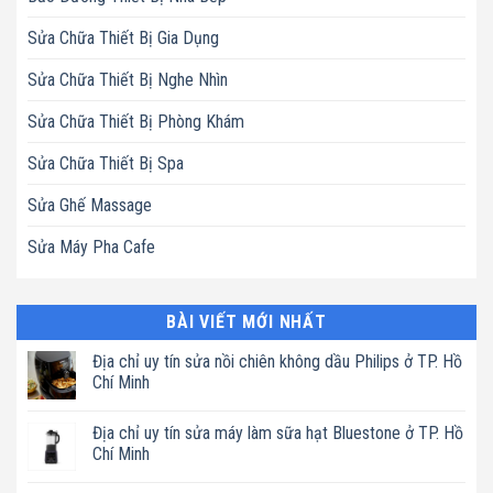
Sửa Chữa Thiết Bị Gia Dụng
Sửa Chữa Thiết Bị Nghe Nhìn
Sửa Chữa Thiết Bị Phòng Khám
Sửa Chữa Thiết Bị Spa
Sửa Ghế Massage
Sửa Máy Pha Cafe
BÀI VIẾT MỚI NHẤT
Địa chỉ uy tín sửa nồi chiên không dầu Philips ở TP. Hồ
Chí Minh
Không
có
Địa chỉ uy tín sửa máy làm sữa hạt Bluestone ở TP. Hồ
bình
luận
Chí Minh
ở
Địa
Không
chỉ
có