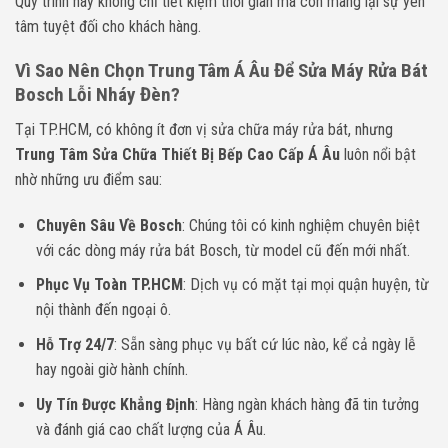
Quy trình này không chỉ tiết kiệm thời gian mà còn mang lại sự yên
tâm tuyệt đối cho khách hàng.
Vì Sao Nên Chọn Trung Tâm Á Âu Để Sửa Máy Rửa Bát
Bosch Lỗi Nháy Đèn?
Tại TP.HCM, có không ít đơn vị sửa chữa máy rửa bát, nhưng
Trung Tâm Sửa Chữa Thiết Bị Bếp Cao Cấp Á Âu
luôn nổi bật
nhờ những ưu điểm sau:
Chuyên Sâu Về Bosch
: Chúng tôi có kinh nghiệm chuyên biệt
với các dòng máy rửa bát Bosch, từ model cũ đến mới nhất.
Phục Vụ Toàn TP.HCM
: Dịch vụ có mặt tại mọi quận huyện, từ
nội thành đến ngoại ô.
Hỗ Trợ 24/7
: Sẵn sàng phục vụ bất cứ lúc nào, kể cả ngày lễ
hay ngoài giờ hành chính.
Uy Tín Được Khẳng Định
: Hàng ngàn khách hàng đã tin tưởng
và đánh giá cao chất lượng của Á Âu.