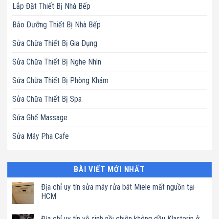
Lắp Đặt Thiết Bị Nhà Bếp
Bảo Dưỡng Thiết Bị Nhà Bếp
Sửa Chữa Thiết Bị Gia Dụng
Sửa Chữa Thiết Bị Nghe Nhìn
Sửa Chữa Thiết Bị Phòng Khám
Sửa Chữa Thiết Bị Spa
Sửa Ghế Massage
Sửa Máy Pha Cafe
BÀI VIẾT MỚI NHẤT
Địa chỉ uy tín sửa máy rửa bát Miele mất nguồn tại
HCM
Không
có
Địa chỉ uy tín vệ sinh nồi chiên không dầu Klasterin ở