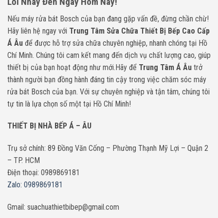
Lỗi Nháy Đèn Ngay Hôm Nay!
Nếu máy rửa bát Bosch của bạn đang gặp vấn đề, đừng chần chừ!
Hãy liên hệ ngay với
Trung Tâm Sửa Chữa Thiết Bị Bếp Cao Cấp
Á Âu
để được hỗ trợ sửa chữa chuyên nghiệp, nhanh chóng tại Hồ
Chí Minh. Chúng tôi cam kết mang đến dịch vụ chất lượng cao, giúp
thiết bị của bạn hoạt động như mới.Hãy để
Trung Tâm Á Âu
trở
thành người bạn đồng hành đáng tin cậy trong việc chăm sóc máy
rửa bát Bosch của bạn. Với sự chuyên nghiệp và tận tâm, chúng tôi
tự tin là lựa chọn số một tại Hồ Chí Minh!
THIẾT BỊ NHÀ BẾP Á – ÂU
Trụ sở chính: 89 Đồng Văn Cống – Phường Thạnh Mỹ Lợi – Quận 2
– TP. HCM
Điện thoại: 0989869181
Zalo: 0989869181
Gmail: suachuathietbibep@gmail.com