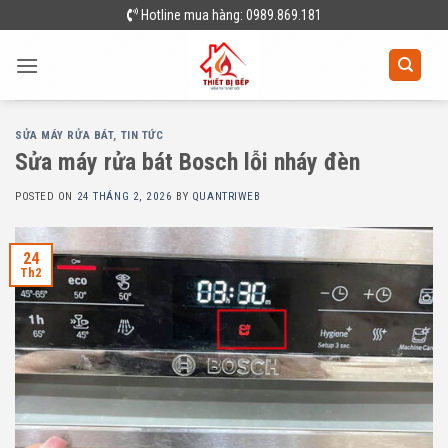
Skip
Hotline mua hàng: 0989.869.181
to
content
SỬA MÁY RỬA BÁT
,
TIN TỨC
Sửa máy rửa bát Bosch lỗi nháy đèn
POSTED ON
24 THÁNG 2, 2026
BY
QUANTRIWEB
24
Th2