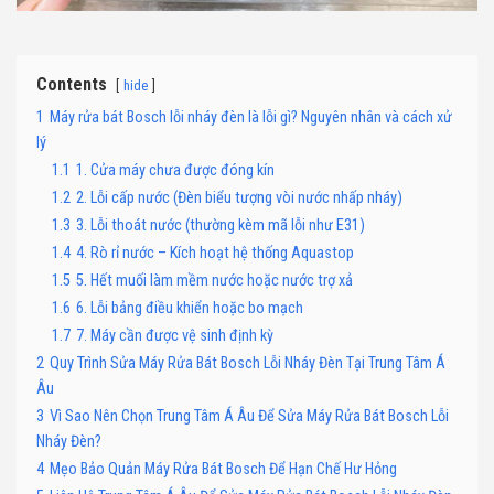
Contents
hide
1
Máy rửa bát Bosch lỗi nháy đèn là lỗi gì? Nguyên nhân và cách xử
lý
1.1
1. Cửa máy chưa được đóng kín
1.2
2. Lỗi cấp nước (Đèn biểu tượng vòi nước nhấp nháy)
1.3
3. Lỗi thoát nước (thường kèm mã lỗi như E31)
1.4
4. Rò rỉ nước – Kích hoạt hệ thống Aquastop
1.5
5. Hết muối làm mềm nước hoặc nước trợ xả
1.6
6. Lỗi bảng điều khiển hoặc bo mạch
1.7
7. Máy cần được vệ sinh định kỳ
2
Quy Trình Sửa Máy Rửa Bát Bosch Lỗi Nháy Đèn Tại Trung Tâm Á
Âu
3
Vì Sao Nên Chọn Trung Tâm Á Âu Để Sửa Máy Rửa Bát Bosch Lỗi
Nháy Đèn?
4
Mẹo Bảo Quản Máy Rửa Bát Bosch Để Hạn Chế Hư Hỏng