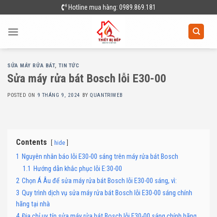
Skip
Hotline mua hàng: 0989.869.181
to
content
SỬA MÁY RỬA BÁT
,
TIN TỨC
Sửa máy rửa bát Bosch lỗi E30-00
POSTED ON
9 THÁNG 9, 2024
BY
QUANTRIWEB
Contents
hide
1
Nguyên nhân báo lỗi E30-00 sáng trên máy rửa bát Bosch
1.1
Hướng dẫn khắc phục lỗi E:30-00
2
Chọn Á Âu để sửa máy rửa bát Bosch lỗi E30-00 sáng, vì:
3
Quy trình dịch vụ sửa máy rửa bát Bosch lỗi E30-00 sáng chính
hãng tại nhà
4
Địa chỉ uy tín sửa máy rửa bát Bosch lỗi E30-00 sáng chính hãng