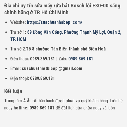
Địa chỉ uy tín sửa máy rửa bát Bosch lỗi E30-00 sáng
chính hãng ở TP. Hồ Chí Minh
Website
:
https://suachuanhabep .com/
Trụ sở 1
:
89 Đồng Văn Cống, Phường Thạnh Mỹ Lợi, Quận 2,
TP. HCM
Trụ sở 2:
Tổ 8 phường Tân Biên thành phố Biên Hoà
Điện thoại
: 0989.869.181 |
Zalo
:
0989.869.181
Email
: suachuathietbibep @gmail.com
Điện thoại
: 0989.869.181
Kết luận
Trung tâm Á Âu rất hân hạnh được phục vụ quý khách hàng. Liên hệ
ngay
hotline: 0989.869.181
để đặt lịch sửa chữa ngay và luôn